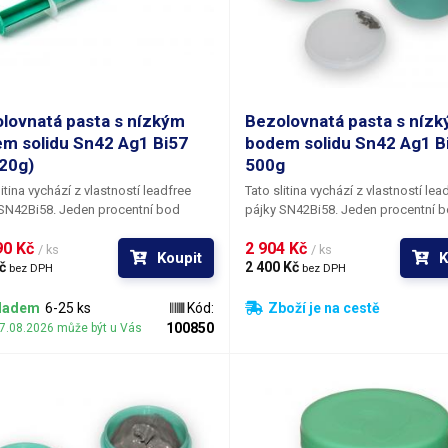
lovnatá pasta s nízkým
Bezolovnatá pasta s níz
m solidu Sn42 Ag1 Bi57
bodem solidu Sn42 Ag1 B
20g)
500g
litina vychází z vlastností leadfree
Tato slitina vychází z vlastností lea
SN42Bi58. Jeden procentní bod
pájky SN42Bi58. Jeden procentní 
 bismutu je nahrazen stříbrem, což
obsahu bismutu je nahrazen stříbr
0 Kč 
2 904 Kč 
í zlepšení mechanických i
přináší zlepšení mechanických i
/ ks
/ ks
Koupit
K
ických vlastností, zejména však
č 
elektrických vlastností, zejména vš
2 400 Kč 
bez DPH
bez DPH
ní přilnavosti. Jedněmi
zlepšení přilnavosti. Jedněmi
ívaných substituentů olova
z používaných substituentů olova
ladem
6-25 ks
Kód:
Zboží je na cestě
lovnatých pájkách je bismut (Bi) a
v bezolovnatých pájkách je bismut (
100850
07.08.2026 může být u Vás
o (Ag). Bismut ve slitině s cínem
stříbro (Ag). Bismut ve slitině s cín
ě snižuje bod tání a navíc má
výrazně snižuje bod tání a navíc má
vou cenu.
příznivou cenu.