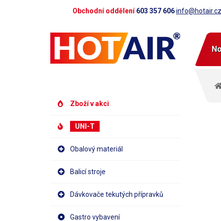
Obchodní oddělení
603 357 606
info@hotair.c
No
Zboží v akci
UNI-T
Obalový materiál
Balicí stroje
Dávkovače tekutých přípravků
Gastro vybavení