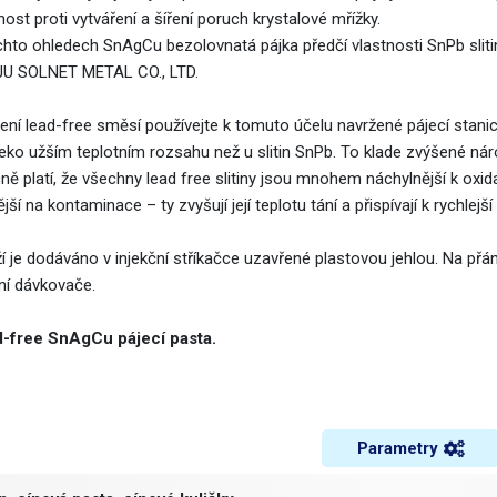
ost proti vytváření a šíření poruch krystalové mřížky.
chto ohledech SnAgCu bezolovnatá pájka předčí vlastnosti SnPb sliti
U SOLNET METAL CO., LTD.
jení lead-free směsí používejte k tomuto účelu navržené pájecí stani
leko užším teplotním rozsahu než u slitin SnPb. To klade zvýšené nár
ně platí, že všechny lead free slitiny jsou mnohem náchylnější k oxid
vější na kontaminace – ty zvyšují její teplotu tání a přispívají k rychlejší
í je dodáváno v injekční stříkačce uzavřené plastovou jehlou. Na přá
jní dávkovače.
-free SnAgCu pájecí pasta.
Parametry