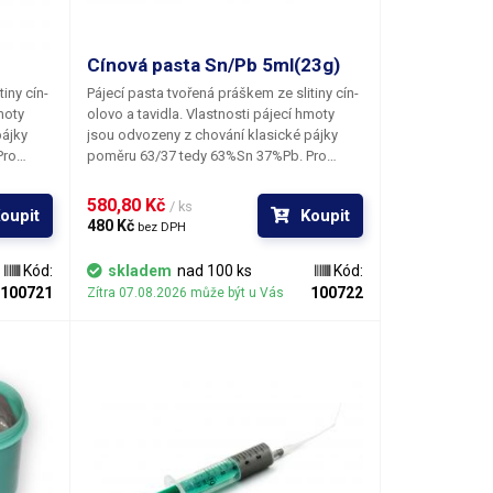
Cínová pasta Sn/Pb 5ml(23g)
iny cín-
Pájecí pasta tvořená práškem ze slitiny cín-
moty
olovo a tavidla. Vlastnosti pájecí hmoty
pájky
jsou odvozeny z chování klasické pájky
Pro
poměru 63/37 tedy 63%Sn 37%Pb. Pro
pájecí
zachování konstantních vlastností pájecí
bějším
směsi doporučujeme při dlouhodobějším
580,80 Kč 
/ ks
oupit
Koupit
čce. Pro
skladování uchovávat pastu v ledničce. Pro
480 Kč 
bez DPH
velmi
obnovaní původní konzistence po velmi
onořit
dlouhém uložení je vhodné pastu ponořit
Kód:
skladem
nad 100 ks
Kód:
y se
do horké vody; samozřejmě tak, aby se
100721
100722
Zítra 07.08.2026 může být u Vás
ací
voda nedostala do kontaktu s letovací
pastou. Zboží je dodáváno v injekční
stříkačce uzavřené plastovou jehlou. Na
přání je možno dodat v kartuši pro
automatické strojní dávkovače.