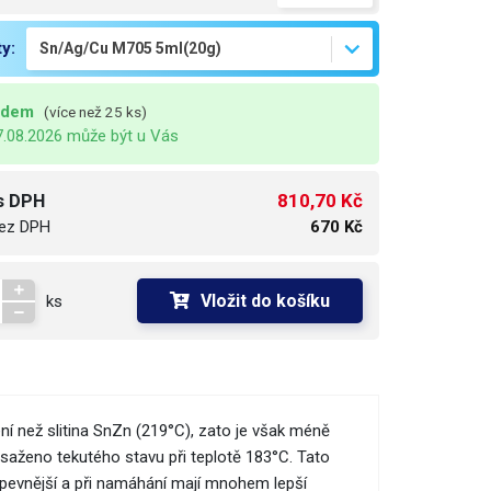
ty:
adem
(více než 25 ks)
7.08.2026 může být u Vás
810,70 Kč
s DPH
ez DPH
670 Kč
Vložit do košíku
ks
ní než slitina SnZn (219°C), zato je však méně
osaženo tekutého stavu při teplotě 183°C. Tato
 pevnější a při namáhání mají mnohem lepší