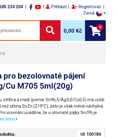
605 234 204
Přihlásit
Registrovat
Země
0
0,00 Kč
sta
 pro bezolovnaté pájení
g/Cu M705 5ml(20g)
ínu, stříbra a mědi (poměr Sn96,5/Ag3,0/Cu0,5) má vyšší
í než slitina SnZn (219°C), zato je však méně náchylná
 Pro srovnání uvádíme, že u olovnaté pájky Sn/Pb je
ní textu
oduktu:
100184