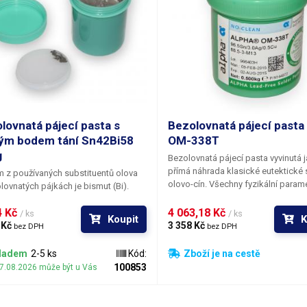
lovnatá pájecí pasta s
Bezolovnatá pájecí pasta
ým bodem tání Sn42Bi58
OM-338T
g
Bezolovnatá pájecí pasta vyvinutá 
přímá náhrada klasické eutektické s
 z používaných substituentů olova
olovo-cín. Všechny fyzikální param
lovnatých pájkách je bismut (Bi).
přetavených spojů jsou plně srovna
prvek ve slitině s cínem výrazně
olovnatou pájkou a v některých as
 Kč 
4 063,18 Kč 
e bod tání a navíc má příznivou cenu.
/ ks
/ ks
Koupit
K
dokonce směsi SnPb respektive S
Sn42Bi58 dosahuje velmi nízkého
 Kč 
3 358 Kč 
bez DPH
bez DPH
dokonce překonává, což je u leadfre
ání - 141°C a hodí se proto k pájení
doposud nevídaný fenomén.
ů citlivých na tepelné zatížení během
ladem
2-5 ks
Kód:
Zboží je na cestě
. Zejména se jedná o malé moduly na
100853
07.08.2026 může být u Vás
vých páskových vývodech - flex
h.