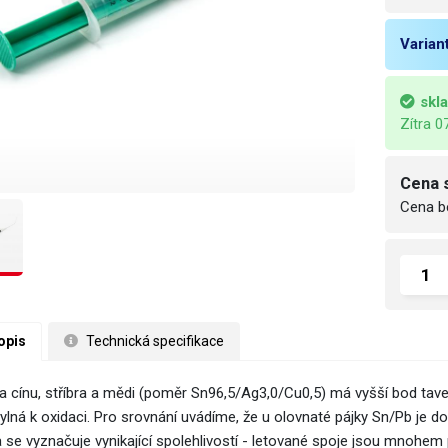
Varian
skl
Zítra 0
Cena 
Cena b
opis
 Technická specifikace
ina cínu, stříbra a mědi (poměr Sn96,5/Ag3,0/Cu0,5) má vyšší bod tave
ylná k oxidaci. Pro srovnání uvádíme, že u olovnaté pájky Sn/Pb je d
a se vyznačuje vynikající spolehlivostí - letované spoje jsou mnohem