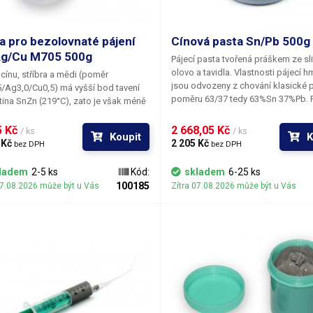
a pro bezolovnaté pájení
Cínová pasta Sn/Pb 500g
Ag/Cu M705 500g
Pájecí pasta tvořená práškem ze slit
olovo a tavidla. Vlastnosti pájecí h
a cínu, stříbra a mědi (poměr
jsou odvozeny z chování klasické 
/Ag3,0/Cu0,5) má vyšší bod tavení
poměru 63/37 tedy 63%Sn 37%Pb. 
itina SnZn (219°C), zato je však méně
zachování konstantních vlastností 
ná k oxidaci. Pro srovnání uvádíme,
směsi doporučujeme při dlouhodo
lovnaté pájky Sn/Pb je dosaženo
 Kč 
2 668,05 Kč 
/ ks
/ ks
Koupit
K
skladování uchovávat pastu v ledni
ho stavu při teplotě 183°C. Tato pájka
 Kč 
2 205 Kč 
bez DPH
bez DPH
obnovaní původní konzistence po 
načuje vynikající spolehlivostí -
dlouhém uložení je vhodné pastu p
né spoje jsou mnohem pevnější a při
ladem
2-5 ks
Kód:
skladem
6-25 ks
do horké vody; samozřejmě tak, ab
ání mají mnohem lepší odolnost
100185
07.08.2026 může být u Vás
Zítra 07.08.2026 může být u Vás
voda nedostala do kontaktu s letov
vytváření a šíření poruch krystalové
pastou.
.