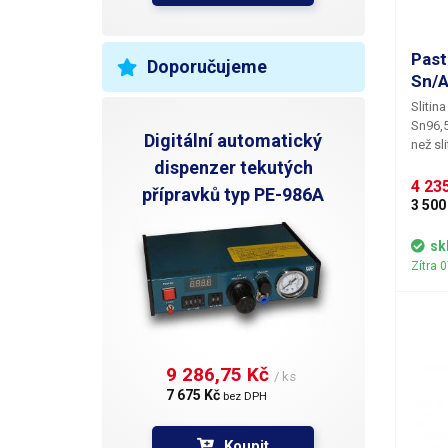
Past
Doporučujeme
Sn/
Slitin
Sn96,5
Digitální automatický
než sl
náchyl
dispenzer tekutých
že u o
4 235
přípravků typ PE-986A
tekuté
3 500
se vyz
letova
sk
namáh
Zítra 
proti 
mřížky
9 286,75 Kč 
/ ks
7 675 Kč 
bez DPH
Koupit