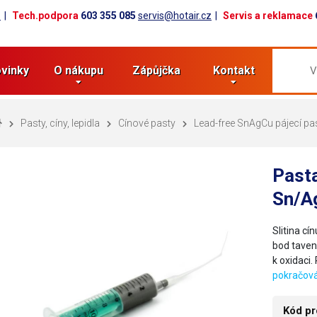
z
Tech.podpora
603 355 085
servis@hotair.cz
Servis a reklamace
vinky
O nákupu
Zápůjčka
Kontakt
Pasty, cíny, lepidla
Cínové pasty
Lead-free SnAgCu pájecí pa
Pasta
Sn/A
Slitina c
bod taven
k oxidaci.
pokračová
Kód pr