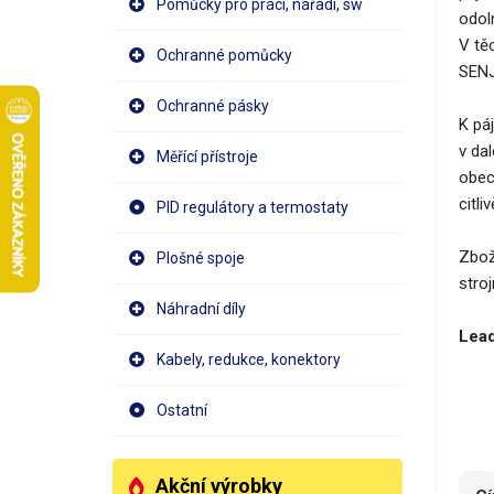
Pomůcky pro práci, nářadí, sw
odoln
V tě
Ochranné pomůcky
SENJ
Ochranné pásky
K pá
v da
Měřící přístroje
obec
citli
PID regulátory a termostaty
Zbož
Plošné spoje
stro
Náhradní díly
Lead
Kabely, redukce, konektory
Ostatní
Akční výrobky