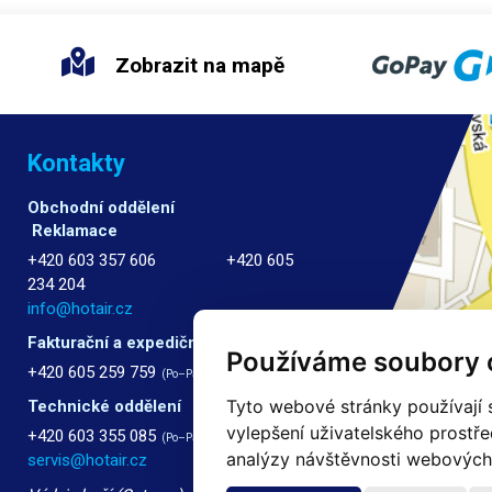
Zobrazit na mapě
Kontakty
Obchodní oddělení
Reklamace
+420 603 357 606 +420 605
234 204
info@hotair.cz
Fakturační a expediční oddělení
Používáme soubory 
+420 605 259 759
(Po–Pá: 7:30 – 15:00)
Tyto webové stránky používají s
Technické oddělení
vylepšení uživatelského prostř
+420 603 355 085
(Po–Pá: 8:00 – 16:00)
analýzy návštěvnosti webových s
servis@hotair.cz