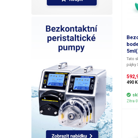
Bezo
bode
5ml(
Tato s
pájky 
obsahu
592,9
přináš
elektr
490 K
zlepše
z použ
sk
v bezo
Zítra 
stříbr
výrazn
přízni