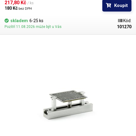
217,80 Kč 
/ ks
Koupit
180 Kč 
bez DPH
skladem
6-25 ks
Kód:
101270
Pozítří 11.08.2026 může být u Vás