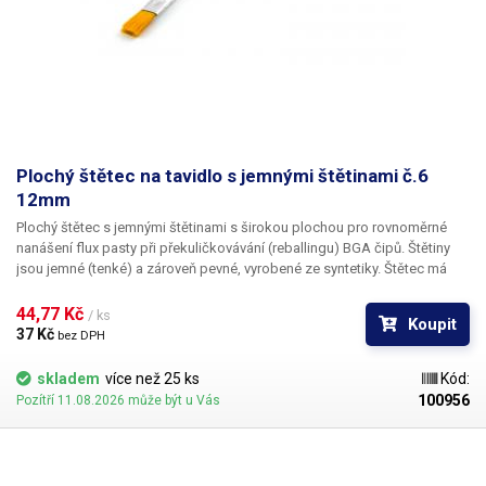
Plochý štětec na tavidlo s jemnými štětinami č.6
12mm
Plochý štětec s jemnými štětinami s širokou plochou pro rovnoměrné
nanášení flux pasty při překuličkovávání (reballingu) BGA čipů. Štětiny
jsou jemné (tenké) a zároveň pevné, vyrobené ze syntetiky. Štětec má
délku štětin 20mm a šířku nanášené plochy 12mm. Délka celého štětce
činí 28cm. Vhodný pro nanášení tavidel.
44,77 Kč 
/ ks
Koupit
37 Kč 
bez DPH
skladem
více než 25 ks
Kód:
100956
Pozítří 11.08.2026 může být u Vás