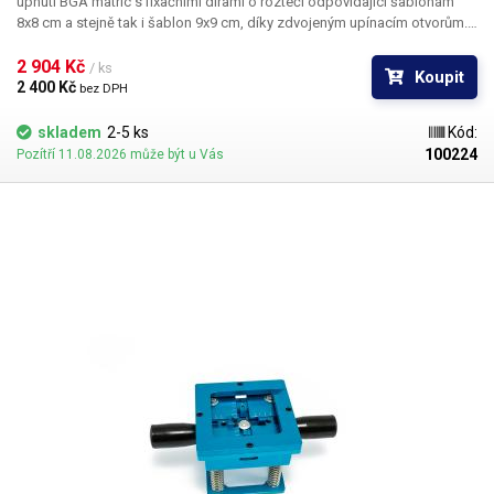
upnutí BGA matric s fixačními dírami o rozteči odpovídající šablonám
8x8 cm a stejně tak i šablon 9x9 cm, díky zdvojeným upínacím otvorům.
Držák je tak kompatibilní se všemi dostupnými typy nerezových šablon a
setů šablon z naší nabídky.
2 904 Kč 
/ ks
Koupit
2 400 Kč 
bez DPH
skladem
2-5 ks
Kód:
100224
Pozítří 11.08.2026 může být u Vás