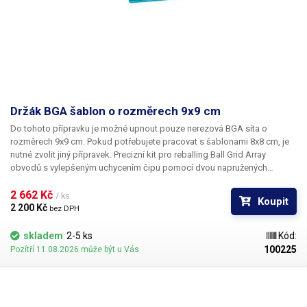
Držák BGA šablon o rozměrech 9x9 cm
Do tohoto přípravku je možné upnout pouze nerezová BGA síta o
rozměrech 9x9 cm. Pokud potřebujete pracovat s šablonami 8x8 cm, je
nutné zvolit jiný přípravek. Precizní kit pro reballing Ball Grid Array
obvodů s vylepšeným uchycením čipu pomocí dvou napružených
paciček; pro x a y osu zvlášť. Tento propracovanější systém držení BGA
obvodu je vhodný zejména pro překuličkování série stejných čipů.
2 662 Kč 
/ ks
Koupit
2 200 Kč 
bez DPH
skladem
2-5 ks
Kód:
100225
Pozítří 11.08.2026 může být u Vás