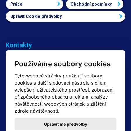
Práce
Obchodní podmínky
Upravit Cookie předvolby
Kontakty
Obchodní oddělení Reklamace
Používáme soubory cookies
+420 603 357 606 +420 605 234 204
info@hotair.cz
Tyto webové stránky používají soubory
Fakturační a expediční oddělení
cookies a další sledovací nástroje s cílem
+420 605 259 759
vylepšení uživatelského prostředí, zobrazení
(Po–Pá: 7:30 – 15:00)
přizpůsobeného obsahu a reklam, analýzy
Technické oddělení
návštěvnosti webových stránek a zjištění
+420 603 355 085
(Po–Pá: 8:00 – 16:00)
zdroje návštěvnosti.
servis@hotair.cz
Výdej zboží (Ostrava): Po-Pá: 8:00 - 16:00
Upravit mé předvolby
Platba jen v hotovosti