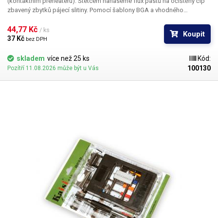
(kontaktním preheateru). Štetcem nanaseme flux pastu na očištěný čip
zbavený zbytků pájecí slitiny. Pomocí šablony BGA a vhodného
přípravku usadíte kuličky na svá místa a tyto zůstanou přilepeny přesně
na svých místech v lepivé konzistenci flux pasty.
44,77 Kč 
/ ks
Koupit
37 Kč 
bez DPH
skladem
více než 25 ks
Kód:
100130
Pozítří 11.08.2026 může být u Vás