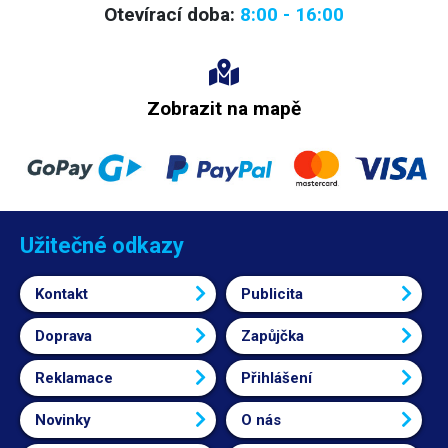
Otevírací doba:
8:00 - 16:00
Zobrazit na mapě
Užitečné odkazy
Kontakt
Publicita
Doprava
Zapůjčka
Reklamace
Přihlášení
Novinky
O nás