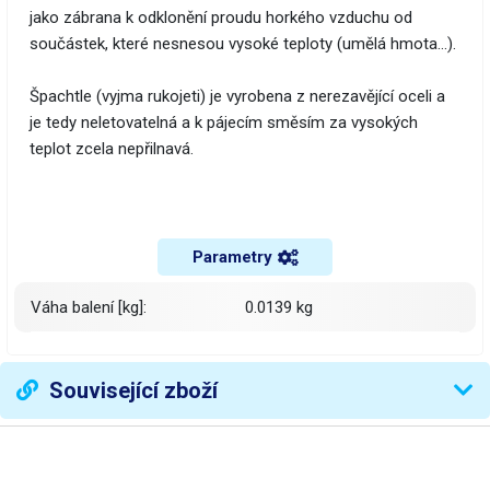
jako zábrana k odklonění proudu horkého vzduchu od
součástek, které nesnesou vysoké teploty (umělá hmota...).
Špachtle (vyjma rukojeti) je vyrobena z nerezavějící oceli a
je tedy neletovatelná a k pájecím směsím za vysokých
teplot zcela nepřilnavá.
Parametry
Váha balení [kg]:
0.0139 kg
Související zboží