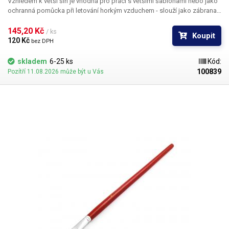
Vzhledem k větší šíři je vhodná pro práci s většími šablonami nebo jako
ochranná pomůcka při letování horkým vzduchem - slouží jako zábrana
k odklonění proudu horkého vzduchu od součástek, které nesnesou
vysoké teploty (umělá hmota...).
145,20 Kč 
/ ks
Koupit
120 Kč 
bez DPH
skladem
6-25 ks
Kód:
100839
Pozítří 11.08.2026 může být u Vás