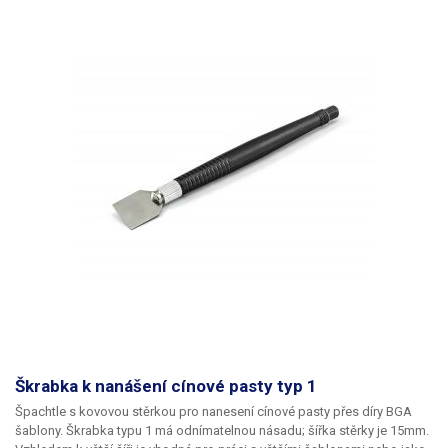
Škrabka k nanášení cínové pasty typ 1
Špachtle s kovovou stěrkou pro nanesení cínové pasty přes díry BGA
šablony. Škrabka typu 1 má odnímatelnou násadu; šířka stěrky je 15mm.