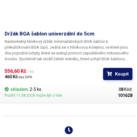
Držák BGA šablon univerzální do 5cm
Nastavitelný hliníkový
držák minimalistických BGA šablon
k
překuličkování BGA čipů. Jedná se o hliníkovou kolejnici, ve které jsou
dva pojízdné úchyty, které se aretují pomocí zapuštěného imbusového
šroubu. Společně tak utváří čelisti svěráku, které uchytí BGA šablonu
velikosti čipu - až do 50mm. BGA čip samotný se umístí pod šablonu,
kde ho drží pojízdná pružina přitlačený k reballing šabloně. Poté stačí
556,60 Kč 
/ ks
Koupit
nasypat cínové kuličky pro reballing příslušného průměru a následně
460 Kč 
bez DPH
zahřát horkovzduchem. Určeno pro šablony maximální velikosti
50x50mm
.
skladem
2-5 ks
Kód:
101628
Pozítří 11.08.2026 může být u Vás