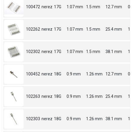
100472
nerez
17G
1.07 mm
1.5 mm
12.7 mm
0.
102262
nerez
17G
1.07 mm
1.5 mm
25.4 mm
1
102302
nerez
17G
1.07 mm
1.5 mm
38.1 mm
1.
100452
nerez
18G
0.9 mm
1.26 mm
12.7 mm
0.
102263
nerez
18G
0.9 mm
1.26 mm
25.4 mm
1
102303
nerez
18G
0.9 mm
1.26 mm
38.1 mm
1.