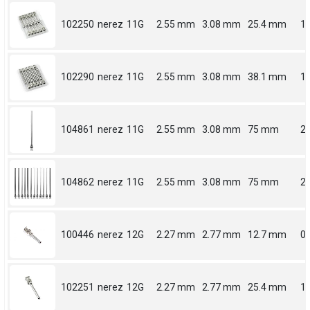
102250
nerez
11G
2.55 mm
3.08 mm
25.4 mm
1
102290
nerez
11G
2.55 mm
3.08 mm
38.1 mm
1.
104861
nerez
11G
2.55 mm
3.08 mm
75 mm
2.
104862
nerez
11G
2.55 mm
3.08 mm
75 mm
2.
100446
nerez
12G
2.27 mm
2.77 mm
12.7 mm
0.
102251
nerez
12G
2.27 mm
2.77 mm
25.4 mm
1