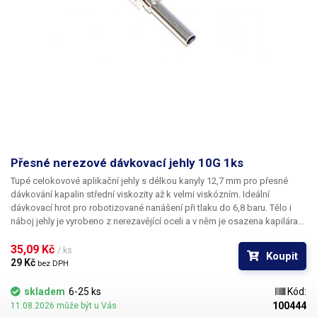
Přesné nerezové dávkovací jehly 10G 1ks
Tupé celokovové aplikační jehly s délkou kanyly 12,7 mm pro přesné
dávkování kapalin střední viskozity až k velmi viskózním. Ideální
dávkovací hrot pro robotizované nanášení při tlaku do 6,8 baru. Tělo i
náboj jehly je vyrobeno z nerezavějící oceli a v něm je osazena kapilára
z ušlechtilé rafinované oceli. Při výrobě je kladen důraz na kvalitu
povrchu a přesné dodržení vnitřních průměrů jehly a proto je povrch
35,09 Kč 
/ ks
Koupit
kapiláry elektrolyticky leštěn.
29 Kč 
bez DPH
skladem
6-25 ks
Kód:
100444
11.08.2026 může být u Vás