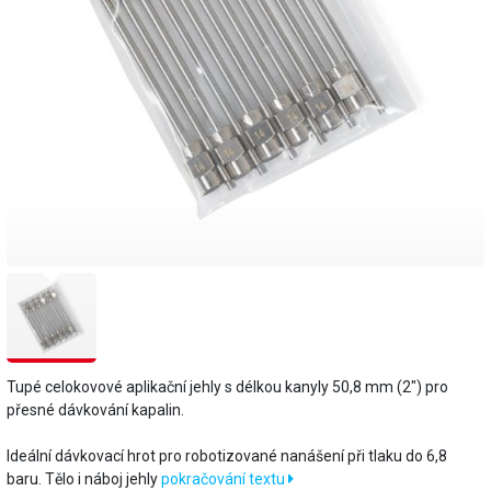
Tupé celokovové aplikační jehly s délkou kanyly 50,8 mm (2") pro
přesné dávkování kapalin.
​Ideální dávkovací hrot pro robotizované nanášení při tlaku do 6,8
baru. Tělo i náboj jehly
pokračování textu