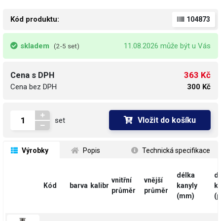
Kód produktu:
104873
skladem
11.08.2026 může být u Vás
(2-5 set)
363 Kč
Cena s DPH
Cena bez DPH
300 Kč
Vložit do košíku
set
 Výrobky
 Popis
 Technická specifikace
délka
d
vnitřní
vnější
Kód
barva
kalibr
kanyly
ka
průměr
průměr
(mm)
(p