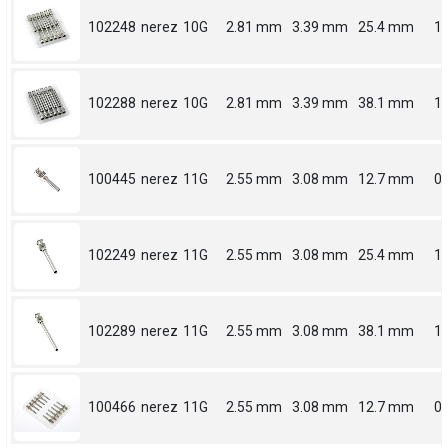
102248
nerez
10G
2.81 mm
3.39 mm
25.4 mm
1
102288
nerez
10G
2.81 mm
3.39 mm
38.1 mm
1.
100445
nerez
11G
2.55 mm
3.08 mm
12.7 mm
0.
102249
nerez
11G
2.55 mm
3.08 mm
25.4 mm
1
102289
nerez
11G
2.55 mm
3.08 mm
38.1 mm
1.
100466
nerez
11G
2.55 mm
3.08 mm
12.7 mm
0.