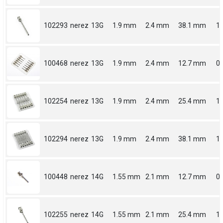
102293
nerez
13G
1.9 mm
2.4 mm
38.1 mm
1.
100468
nerez
13G
1.9 mm
2.4 mm
12.7 mm
0.
102254
nerez
13G
1.9 mm
2.4 mm
25.4 mm
1
102294
nerez
13G
1.9 mm
2.4 mm
38.1 mm
1.
100448
nerez
14G
1.55 mm
2.1 mm
12.7 mm
0.
102255
nerez
14G
1.55 mm
2.1 mm
25.4 mm
1