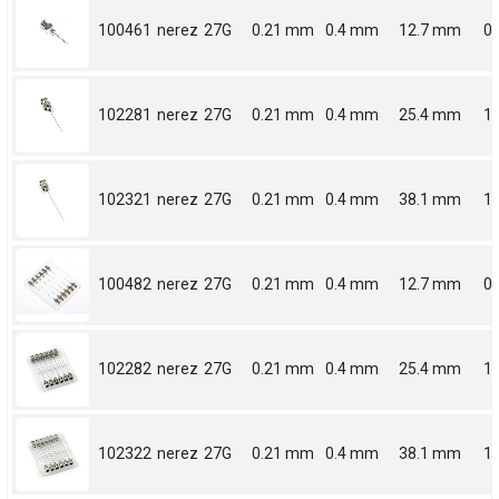
100461
nerez
27G
0.21 mm
0.4 mm
12.7 mm
0.
102281
nerez
27G
0.21 mm
0.4 mm
25.4 mm
1
102321
nerez
27G
0.21 mm
0.4 mm
38.1 mm
1.
100482
nerez
27G
0.21 mm
0.4 mm
12.7 mm
0.
102282
nerez
27G
0.21 mm
0.4 mm
25.4 mm
1
102322
nerez
27G
0.21 mm
0.4 mm
38.1 mm
1.