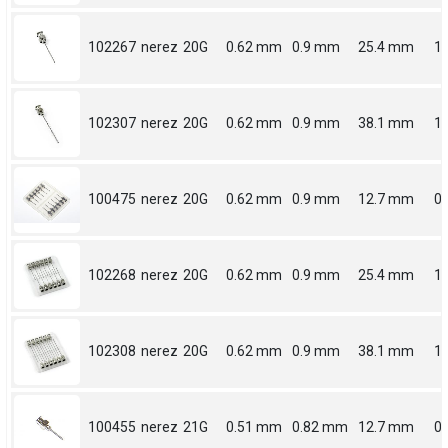
102267
nerez
20G
0.62 mm
0.9 mm
25.4 mm
1
102307
nerez
20G
0.62 mm
0.9 mm
38.1 mm
1.
100475
nerez
20G
0.62 mm
0.9 mm
12.7 mm
0.
102268
nerez
20G
0.62 mm
0.9 mm
25.4 mm
1
102308
nerez
20G
0.62 mm
0.9 mm
38.1 mm
1.
100455
nerez
21G
0.51 mm
0.82 mm
12.7 mm
0.