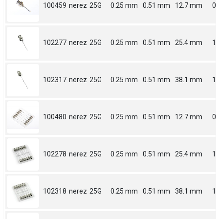
100459
nerez
25G
0.25 mm
0.51 mm
12.7 mm
0.
102277
nerez
25G
0.25 mm
0.51 mm
25.4 mm
1
102317
nerez
25G
0.25 mm
0.51 mm
38.1 mm
1.
100480
nerez
25G
0.25 mm
0.51 mm
12.7 mm
0.
102278
nerez
25G
0.25 mm
0.51 mm
25.4 mm
1
102318
nerez
25G
0.25 mm
0.51 mm
38.1 mm
1.