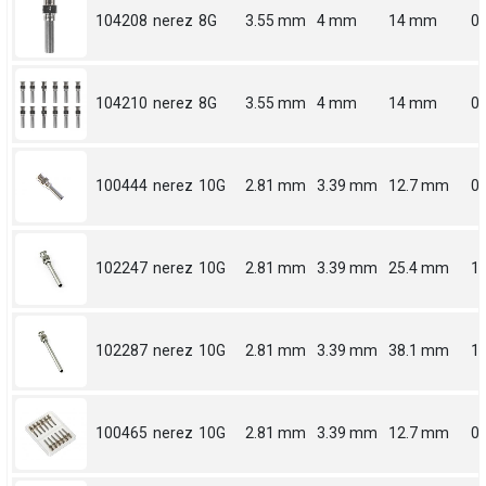
104208
nerez
8G
3.55 mm
4 mm
14 mm
0.
104210
nerez
8G
3.55 mm
4 mm
14 mm
0.
100444
nerez
10G
2.81 mm
3.39 mm
12.7 mm
0.
102247
nerez
10G
2.81 mm
3.39 mm
25.4 mm
1
102287
nerez
10G
2.81 mm
3.39 mm
38.1 mm
1.
100465
nerez
10G
2.81 mm
3.39 mm
12.7 mm
0.