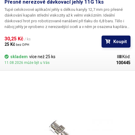
Přesné nerezové dávkovací jehly 11G 1ks
Tupé celokovové aplikační jehly s délkou kanyly 12,7 mm pro přesné
dávkování kapalin střední viskozity až k velmi viskózním. Ideální
dávkovací hrot pro robotizované nanášení při tlaku do 6,8 baru. Tělo i
náboj jehly je vyrobeno z nerezavějící oceli a v něm je osazena kapilára
z ušlechtilé rafinované oceli. Při výrobě je kladen důraz na kvalitu
povrchu a přesné dodržení vnitřních průměrů jehly a proto je povrch
30,25 Kč 
/ ks
Koupit
kapiláry elektrolyticky leštěn.
25 Kč 
bez DPH
skladem
více než 25 ks
Kód:
100445
11.08.2026 může být u Vás