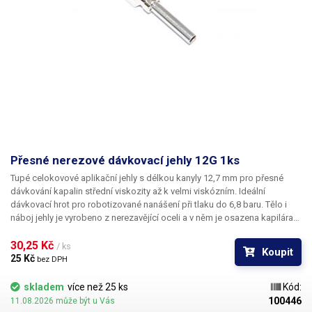
Přesné nerezové dávkovací jehly 12G 1ks
Tupé celokovové aplikační jehly s délkou kanyly 12,7 mm pro přesné
dávkování kapalin střední viskozity až k velmi viskózním. Ideální
dávkovací hrot pro robotizované nanášení při tlaku do 6,8 baru. Tělo i
náboj jehly je vyrobeno z nerezavějící oceli a v něm je osazena kapilára
z ušlechtilé rafinované oceli. Při výrobě je kladen důraz na kvalitu
povrchu a přesné dodržení vnitřních průměrů jehly a proto je povrch
30,25 Kč 
/ ks
Koupit
kapiláry elektrolyticky leštěn.
25 Kč 
bez DPH
skladem
více než 25 ks
Kód:
100446
11.08.2026 může být u Vás