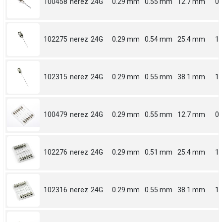
100458
nerez
24G
0.29 mm
0.55 mm
12.7 mm
0.
102275
nerez
24G
0.29 mm
0.54 mm
25.4 mm
1
102315
nerez
24G
0.29 mm
0.55 mm
38.1 mm
1.
100479
nerez
24G
0.29 mm
0.55 mm
12.7 mm
0.
102276
nerez
24G
0.29 mm
0.51 mm
25.4 mm
1
102316
nerez
24G
0.29 mm
0.55 mm
38.1 mm
1.