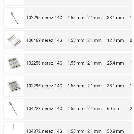
102295
nerez
14G
1.55 mm
2.1 mm
38.1 mm
1.
100469
nerez
14G
1.55 mm
2.1 mm
12.7 mm
0.
102256
nerez
14G
1.55 mm
2.1 mm
25.4 mm
1
102296
nerez
14G
1.55 mm
2.1 mm
38.1 mm
1.
104223
nerez
14G
1.55 mm
2.1 mm
60 mm
2.
104872
nerez
14G
1.55 mm
2.1 mm
50.8 mm