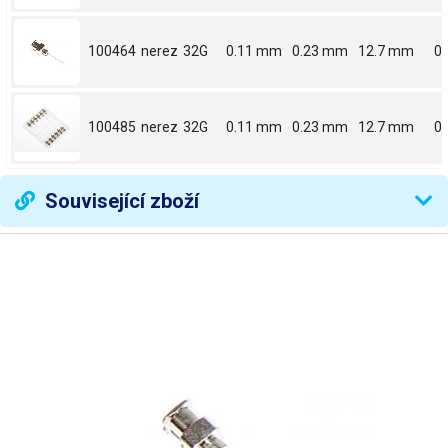
100464
nerez
32G
0.11 mm
0.23 mm
12.7 mm
0.
100485
nerez
32G
0.11 mm
0.23 mm
12.7 mm
0.
Související zboží