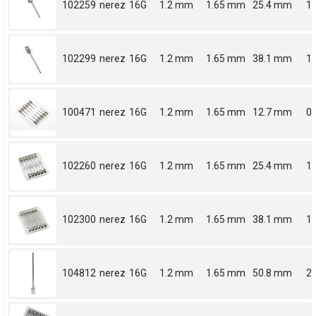
102259
nerez
16G
1.2 mm
1.65 mm
25.4 mm
1
102299
nerez
16G
1.2 mm
1.65 mm
38.1 mm
1.
100471
nerez
16G
1.2 mm
1.65 mm
12.7 mm
0.
102260
nerez
16G
1.2 mm
1.65 mm
25.4 mm
1
102300
nerez
16G
1.2 mm
1.65 mm
38.1 mm
1.
104812
nerez
16G
1.2 mm
1.65 mm
50.8 mm
2