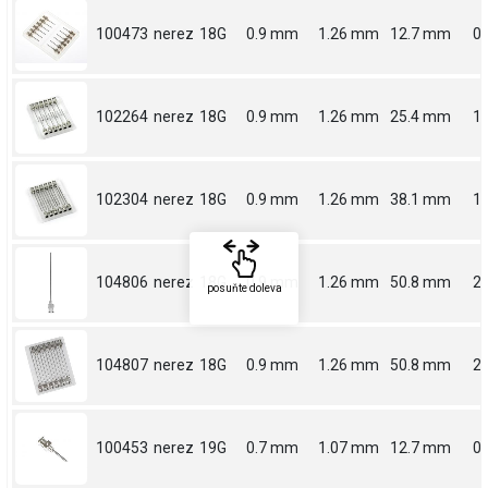
100473
nerez
18G
0.9 mm
1.26 mm
12.7 mm
0.
102264
nerez
18G
0.9 mm
1.26 mm
25.4 mm
1
102304
nerez
18G
0.9 mm
1.26 mm
38.1 mm
1.
104806
nerez
18G
0.9 mm
1.26 mm
50.8 mm
2
posuňte doleva
104807
nerez
18G
0.9 mm
1.26 mm
50.8 mm
2
100453
nerez
19G
0.7 mm
1.07 mm
12.7 mm
0.