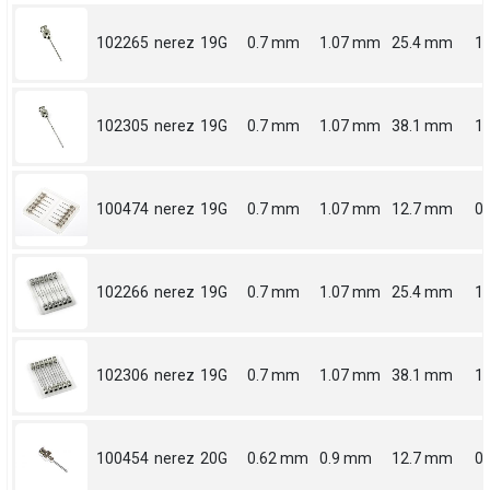
102265
nerez
19G
0.7 mm
1.07 mm
25.4 mm
1
102305
nerez
19G
0.7 mm
1.07 mm
38.1 mm
1.
100474
nerez
19G
0.7 mm
1.07 mm
12.7 mm
0.
102266
nerez
19G
0.7 mm
1.07 mm
25.4 mm
1
102306
nerez
19G
0.7 mm
1.07 mm
38.1 mm
1.
100454
nerez
20G
0.62 mm
0.9 mm
12.7 mm
0.