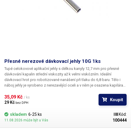
Přesné nerezové dávkovací jehly 10G 1ks
Tupé celokovové aplikační jehly s délkou kanyly 12,7 mm pro přesné
dávkování kapalin střední viskozity až k velmi viskózním. Ideální
dávkovací hrot pro robotizované nanášení při tlaku do 6,8 baru. Tělo i
náboj jehly je vyrobeno z nerezavějící oceli a v něm je osazena kapilára
z ušlechtilé rafinované oceli. Při výrobě je kladen důraz na kvalitu
povrchu a přesné dodržení vnitřních průměrů jehly a proto je povrch
35,09 Kč 
/ ks
Koupit
kapiláry elektrolyticky leštěn.
29 Kč 
bez DPH
skladem
6-25 ks
Kód:
100444
11.08.2026 může být u Vás