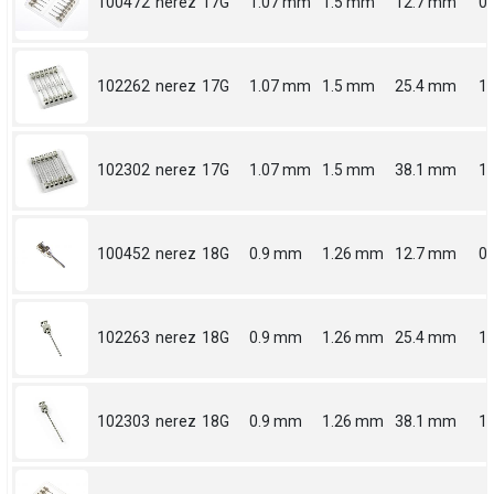
100472
nerez
17G
1.07 mm
1.5 mm
12.7 mm
0.
102262
nerez
17G
1.07 mm
1.5 mm
25.4 mm
1
102302
nerez
17G
1.07 mm
1.5 mm
38.1 mm
1.
100452
nerez
18G
0.9 mm
1.26 mm
12.7 mm
0.
102263
nerez
18G
0.9 mm
1.26 mm
25.4 mm
1
102303
nerez
18G
0.9 mm
1.26 mm
38.1 mm
1.