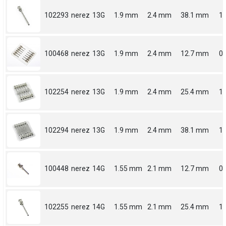
102293
nerez
13G
1.9 mm
2.4 mm
38.1 mm
1.
100468
nerez
13G
1.9 mm
2.4 mm
12.7 mm
0.
102254
nerez
13G
1.9 mm
2.4 mm
25.4 mm
1
102294
nerez
13G
1.9 mm
2.4 mm
38.1 mm
1.
100448
nerez
14G
1.55 mm
2.1 mm
12.7 mm
0.
102255
nerez
14G
1.55 mm
2.1 mm
25.4 mm
1