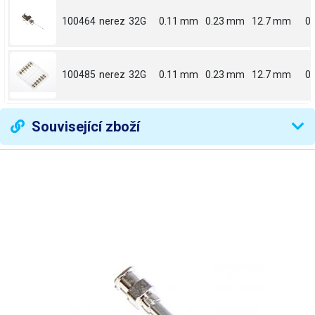
100464
nerez
32G
0.11 mm
0.23 mm
12.7 mm
0.
100485
nerez
32G
0.11 mm
0.23 mm
12.7 mm
0.
Související zboží