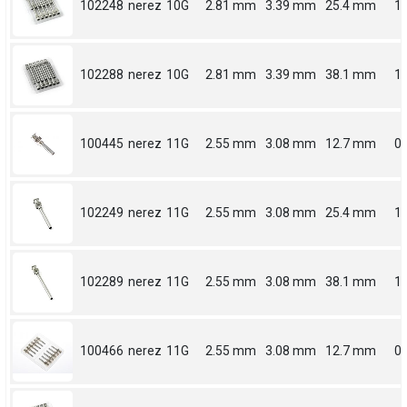
102248
nerez
10G
2.81 mm
3.39 mm
25.4 mm
1
102288
nerez
10G
2.81 mm
3.39 mm
38.1 mm
1.
100445
nerez
11G
2.55 mm
3.08 mm
12.7 mm
0.
102249
nerez
11G
2.55 mm
3.08 mm
25.4 mm
1
102289
nerez
11G
2.55 mm
3.08 mm
38.1 mm
1.
100466
nerez
11G
2.55 mm
3.08 mm
12.7 mm
0.