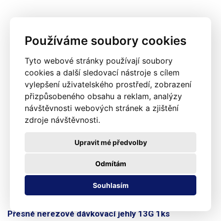
Používáme soubory cookies
Tyto webové stránky používají soubory
cookies a další sledovací nástroje s cílem
vylepšení uživatelského prostředí, zobrazení
přizpůsobeného obsahu a reklam, analýzy
návštěvnosti webových stránek a zjištění
zdroje návštěvnosti.
Upravit mé předvolby
Odmítám
Souhlasím
Přesné nerezové dávkovací jehly 13G 1ks