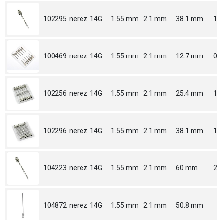
102295
nerez
14G
1.55 mm
2.1 mm
38.1 mm
1.
100469
nerez
14G
1.55 mm
2.1 mm
12.7 mm
0.
102256
nerez
14G
1.55 mm
2.1 mm
25.4 mm
1
102296
nerez
14G
1.55 mm
2.1 mm
38.1 mm
1.
104223
nerez
14G
1.55 mm
2.1 mm
60 mm
2.
104872
nerez
14G
1.55 mm
2.1 mm
50.8 mm