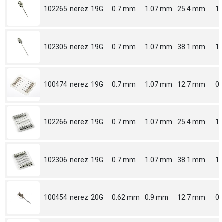
102265
nerez
19G
0.7 mm
1.07 mm
25.4 mm
1
102305
nerez
19G
0.7 mm
1.07 mm
38.1 mm
1.
100474
nerez
19G
0.7 mm
1.07 mm
12.7 mm
0.
102266
nerez
19G
0.7 mm
1.07 mm
25.4 mm
1
102306
nerez
19G
0.7 mm
1.07 mm
38.1 mm
1.
100454
nerez
20G
0.62 mm
0.9 mm
12.7 mm
0.