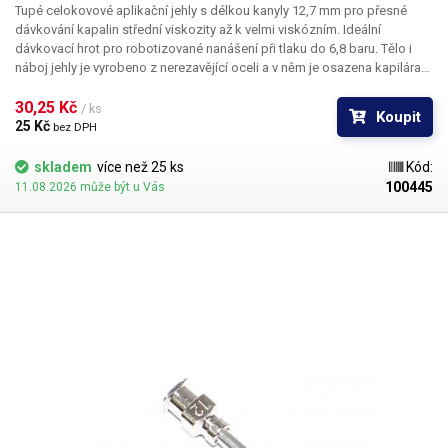
Tupé celokovové aplikační jehly s délkou kanyly 12,7 mm pro přesné
dávkování kapalin střední viskozity až k velmi viskózním. Ideální
dávkovací hrot pro robotizované nanášení při tlaku do 6,8 baru. Tělo i
náboj jehly je vyrobeno z nerezavějící oceli a v něm je osazena kapilára
z ušlechtilé rafinované oceli. Při výrobě je kladen důraz na kvalitu
povrchu a přesné dodržení vnitřních průměrů jehly a proto je povrch
30,25 Kč 
/ ks
Koupit
kapiláry elektrolyticky leštěn.
25 Kč 
bez DPH
skladem
více než 25 ks
Kód:
100445
11.08.2026 může být u Vás