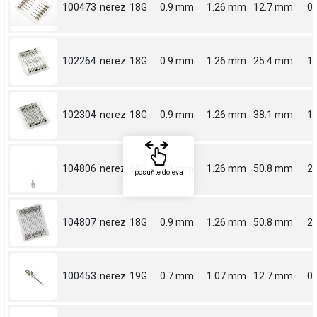
100473
nerez
18G
0.9 mm
1.26 mm
12.7 mm
0.
102264
nerez
18G
0.9 mm
1.26 mm
25.4 mm
1
102304
nerez
18G
0.9 mm
1.26 mm
38.1 mm
1.
104806
nerez
18G
0.9 mm
1.26 mm
50.8 mm
2
posuňte doleva
104807
nerez
18G
0.9 mm
1.26 mm
50.8 mm
2
100453
nerez
19G
0.7 mm
1.07 mm
12.7 mm
0.