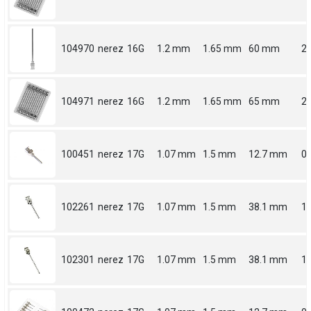
104970
nerez
16G
1.2 mm
1.65 mm
60 mm
2.
104971
nerez
16G
1.2 mm
1.65 mm
65 mm
2.
100451
nerez
17G
1.07 mm
1.5 mm
12.7 mm
0.
102261
nerez
17G
1.07 mm
1.5 mm
38.1 mm
1.
102301
nerez
17G
1.07 mm
1.5 mm
38.1 mm
1.