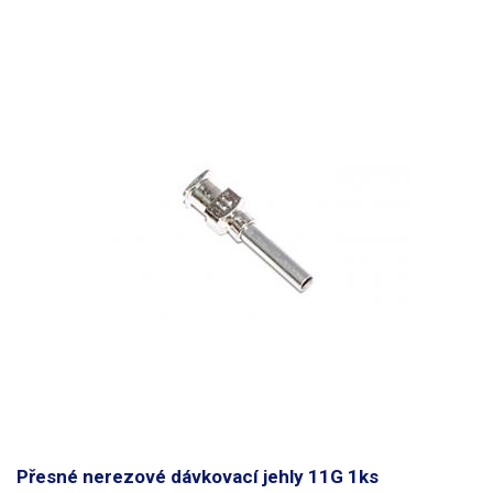
Přesné nerezové dávkovací jehly 11G 1ks