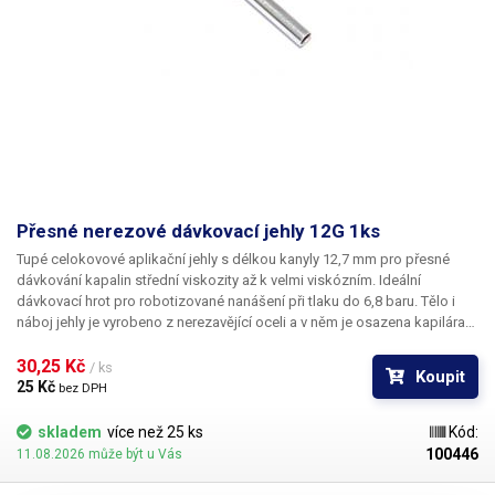
Přesné nerezové dávkovací jehly 12G 1ks
Tupé celokovové aplikační jehly s délkou kanyly 12,7 mm pro přesné
dávkování kapalin střední viskozity až k velmi viskózním. Ideální
dávkovací hrot pro robotizované nanášení při tlaku do 6,8 baru. Tělo i
náboj jehly je vyrobeno z nerezavějící oceli a v něm je osazena kapilára
z ušlechtilé rafinované oceli. Při výrobě je kladen důraz na kvalitu
povrchu a přesné dodržení vnitřních průměrů jehly a proto je povrch
30,25 Kč 
/ ks
Koupit
kapiláry elektrolyticky leštěn.
25 Kč 
bez DPH
skladem
více než 25 ks
Kód:
100446
11.08.2026 může být u Vás