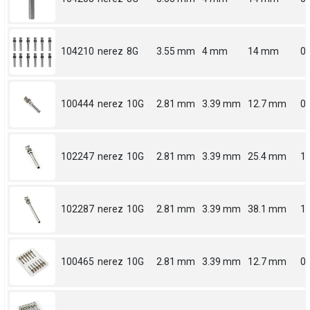
104210
nerez
8G
3.55 mm
4 mm
14 mm
0.
100444
nerez
10G
2.81 mm
3.39 mm
12.7 mm
0.
102247
nerez
10G
2.81 mm
3.39 mm
25.4 mm
1
102287
nerez
10G
2.81 mm
3.39 mm
38.1 mm
1.
100465
nerez
10G
2.81 mm
3.39 mm
12.7 mm
0.