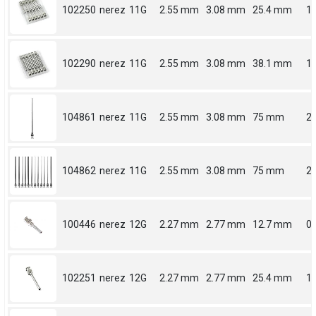
102250
nerez
11G
2.55 mm
3.08 mm
25.4 mm
1
102290
nerez
11G
2.55 mm
3.08 mm
38.1 mm
1.
104861
nerez
11G
2.55 mm
3.08 mm
75 mm
2.
104862
nerez
11G
2.55 mm
3.08 mm
75 mm
2.
100446
nerez
12G
2.27 mm
2.77 mm
12.7 mm
0.
102251
nerez
12G
2.27 mm
2.77 mm
25.4 mm
1