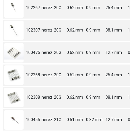
102267
nerez
20G
0.62 mm
0.9 mm
25.4 mm
1
102307
nerez
20G
0.62 mm
0.9 mm
38.1 mm
1.
100475
nerez
20G
0.62 mm
0.9 mm
12.7 mm
0.
102268
nerez
20G
0.62 mm
0.9 mm
25.4 mm
1
102308
nerez
20G
0.62 mm
0.9 mm
38.1 mm
1.
100455
nerez
21G
0.51 mm
0.82 mm
12.7 mm
0.