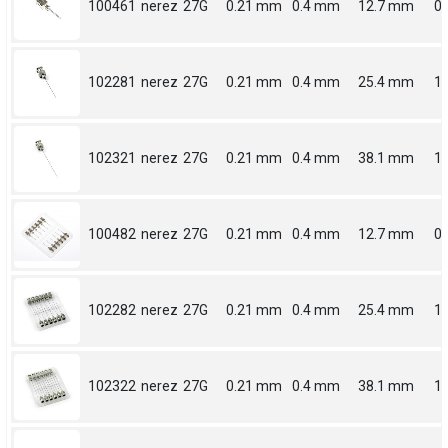
100461
nerez
27G
0.21 mm
0.4 mm
12.7 mm
0.
102281
nerez
27G
0.21 mm
0.4 mm
25.4 mm
1
102321
nerez
27G
0.21 mm
0.4 mm
38.1 mm
1.
100482
nerez
27G
0.21 mm
0.4 mm
12.7 mm
0.
102282
nerez
27G
0.21 mm
0.4 mm
25.4 mm
1
102322
nerez
27G
0.21 mm
0.4 mm
38.1 mm
1.