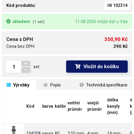
Kód produktu:
102314
skladem
11.08.2026 může být u Vás
(1 set)
350,90 Kč
Cena s DPH
Cena bez DPH
290 Kč
Vložit do košíku
set
 Výrobky
 Popis
 Technická specifikace
délka
d
vnitřní
vnější
Kód
barva
kalibr
kanyly
ka
průměr
průměr
(mm)
(p
104208
nerez
8G
3.55 mm
4 mm
14 mm
0.