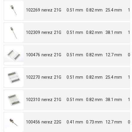
102269
nerez
21G
0.51 mm
0.82 mm
25.4 mm
1
102309
nerez
21G
0.51 mm
0.82 mm
38.1 mm
1.
100476
nerez
21G
0.51 mm
0.82 mm
12.7 mm
0.
102270
nerez
21G
0.51 mm
0.82 mm
25.4 mm
1
102310
nerez
21G
0.51 mm
0.82 mm
38.1 mm
1.
100456
nerez
22G
0.41 mm
0.73 mm
12.7 mm
0.