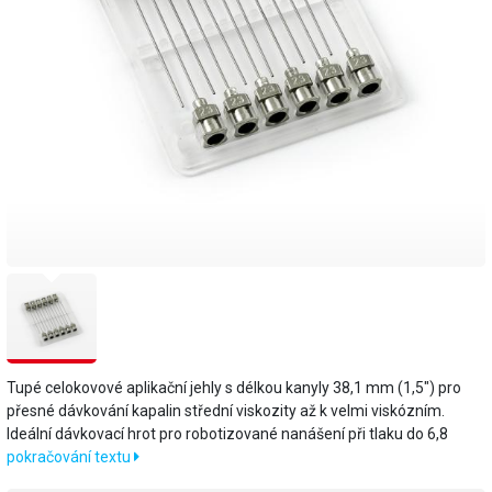
Tupé celokovové aplikační jehly s délkou kanyly 38,1 mm (1,5") pro
přesné dávkování kapalin střední viskozity až k velmi viskózním.
Ideální dávkovací hrot pro robotizované nanášení při tlaku do 6,8
pokračování textu