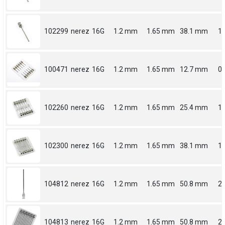
102299
nerez
16G
1.2 mm
1.65 mm
38.1 mm
1.
100471
nerez
16G
1.2 mm
1.65 mm
12.7 mm
0.
102260
nerez
16G
1.2 mm
1.65 mm
25.4 mm
1
102300
nerez
16G
1.2 mm
1.65 mm
38.1 mm
1.
104812
nerez
16G
1.2 mm
1.65 mm
50.8 mm
2
104813
nerez
16G
1.2 mm
1.65 mm
50.8 mm
2