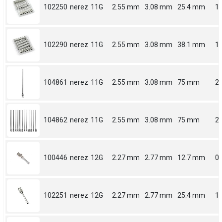
102250
nerez
11G
2.55 mm
3.08 mm
25.4 mm
1
102290
nerez
11G
2.55 mm
3.08 mm
38.1 mm
1.
104861
nerez
11G
2.55 mm
3.08 mm
75 mm
2.
104862
nerez
11G
2.55 mm
3.08 mm
75 mm
2.
100446
nerez
12G
2.27 mm
2.77 mm
12.7 mm
0.
102251
nerez
12G
2.27 mm
2.77 mm
25.4 mm
1