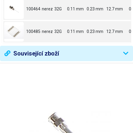
100464
nerez
32G
0.11 mm
0.23 mm
12.7 mm
0.
100485
nerez
32G
0.11 mm
0.23 mm
12.7 mm
0.
Související zboží