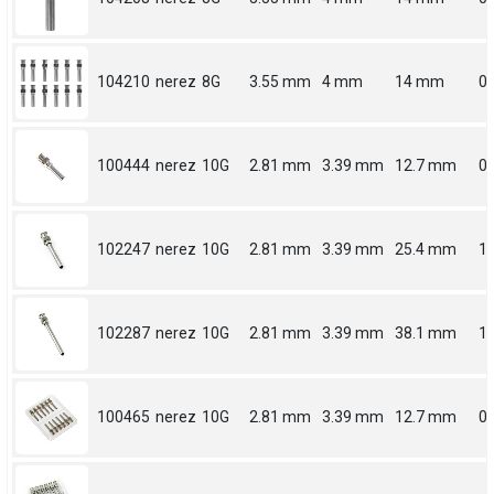
104210
nerez
8G
3.55 mm
4 mm
14 mm
0.
100444
nerez
10G
2.81 mm
3.39 mm
12.7 mm
0.
102247
nerez
10G
2.81 mm
3.39 mm
25.4 mm
1
102287
nerez
10G
2.81 mm
3.39 mm
38.1 mm
1.
100465
nerez
10G
2.81 mm
3.39 mm
12.7 mm
0.