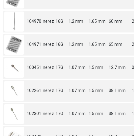
104970
nerez
16G
1.2 mm
1.65 mm
60 mm
2.
104971
nerez
16G
1.2 mm
1.65 mm
65 mm
2.
100451
nerez
17G
1.07 mm
1.5 mm
12.7 mm
0.
102261
nerez
17G
1.07 mm
1.5 mm
38.1 mm
1.
102301
nerez
17G
1.07 mm
1.5 mm
38.1 mm
1.