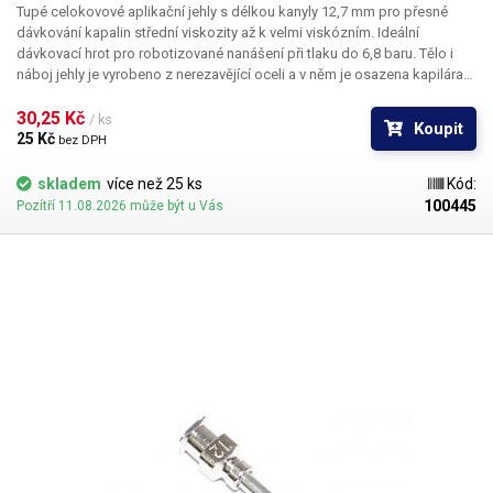
Tupé celokovové aplikační jehly s délkou kanyly 12,7 mm pro přesné
dávkování kapalin střední viskozity až k velmi viskózním. Ideální
dávkovací hrot pro robotizované nanášení při tlaku do 6,8 baru. Tělo i
náboj jehly je vyrobeno z nerezavějící oceli a v něm je osazena kapilára
z ušlechtilé rafinované oceli. Při výrobě je kladen důraz na kvalitu
povrchu a přesné dodržení vnitřních průměrů jehly a proto je povrch
30,25 Kč 
/ ks
Koupit
kapiláry elektrolyticky leštěn.
25 Kč 
bez DPH
skladem
více než 25 ks
Kód:
100445
Pozítří 11.08.2026 může být u Vás