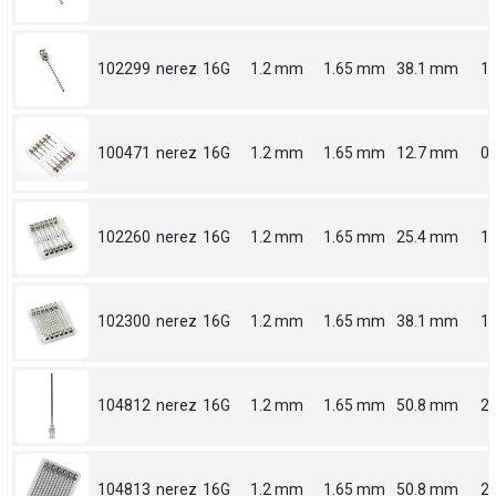
102299
nerez
16G
1.2 mm
1.65 mm
38.1 mm
1.
100471
nerez
16G
1.2 mm
1.65 mm
12.7 mm
0.
102260
nerez
16G
1.2 mm
1.65 mm
25.4 mm
1
102300
nerez
16G
1.2 mm
1.65 mm
38.1 mm
1.
104812
nerez
16G
1.2 mm
1.65 mm
50.8 mm
2
104813
nerez
16G
1.2 mm
1.65 mm
50.8 mm
2