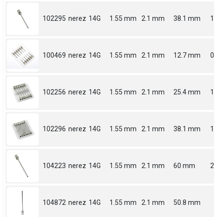
102295
nerez
14G
1.55 mm
2.1 mm
38.1 mm
1.
100469
nerez
14G
1.55 mm
2.1 mm
12.7 mm
0.
102256
nerez
14G
1.55 mm
2.1 mm
25.4 mm
1
102296
nerez
14G
1.55 mm
2.1 mm
38.1 mm
1.
104223
nerez
14G
1.55 mm
2.1 mm
60 mm
2.
104872
nerez
14G
1.55 mm
2.1 mm
50.8 mm