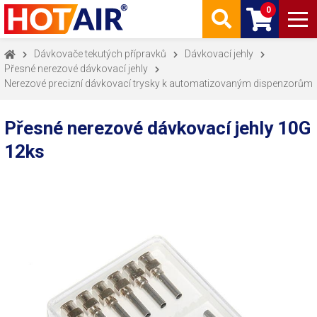
0
Dávkovače tekutých přípravků
Dávkovací jehly
Přesné nerezové dávkovací jehly
Nerezové precizní dávkovací trysky k automatizovaným dispenzorům
Přesné nerezové dávkovací jehly 10G
12ks