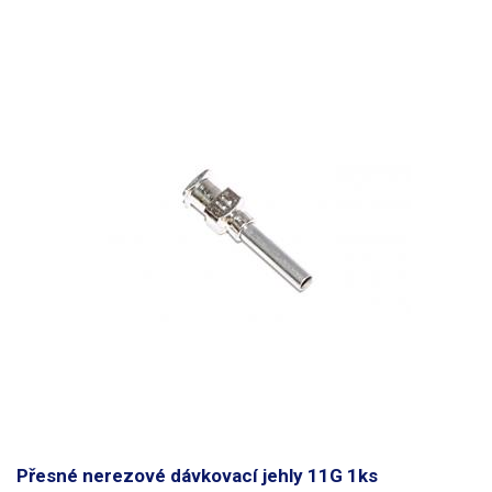
Přesné nerezové dávkovací jehly 11G 1ks