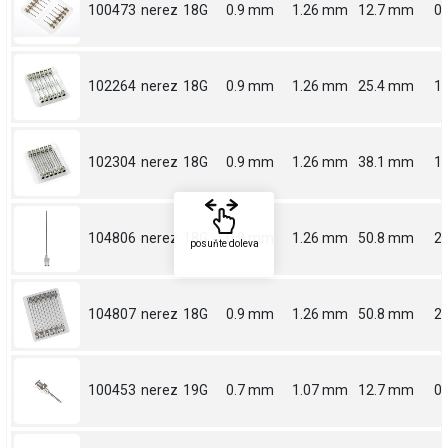
100473
nerez
18G
0.9 mm
1.26 mm
12.7 mm
0.
102264
nerez
18G
0.9 mm
1.26 mm
25.4 mm
1
102304
nerez
18G
0.9 mm
1.26 mm
38.1 mm
1.
104806
nerez
18G
0.9 mm
1.26 mm
50.8 mm
2
posuňte doleva
104807
nerez
18G
0.9 mm
1.26 mm
50.8 mm
2
100453
nerez
19G
0.7 mm
1.07 mm
12.7 mm
0.