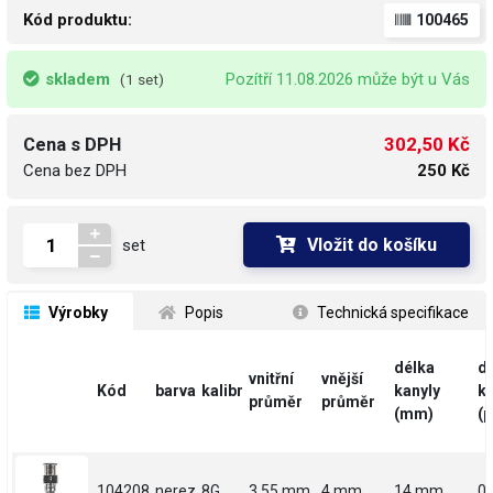
Kód produktu:
100465
skladem
Pozítří 11.08.2026 může být u Vás
(1 set)
302,50 Kč
Cena s DPH
Cena bez DPH
250 Kč
Vložit do košíku
set
 Výrobky
 Popis
 Technická specifikace
délka
d
vnitřní
vnější
Kód
barva
kalibr
kanyly
ka
průměr
průměr
(mm)
(p
104208
nerez
8G
3.55 mm
4 mm
14 mm
0.