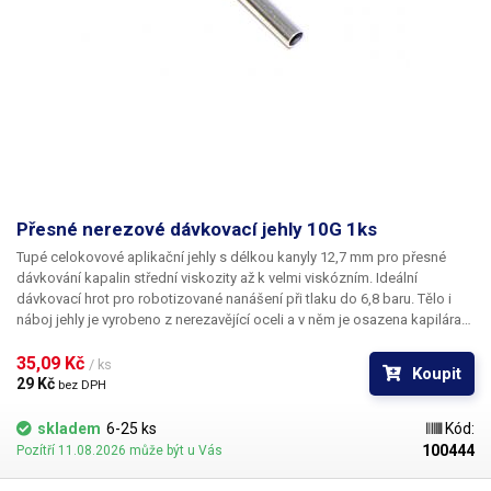
Přesné nerezové dávkovací jehly 10G 1ks
Tupé celokovové aplikační jehly s délkou kanyly 12,7 mm pro přesné
dávkování kapalin střední viskozity až k velmi viskózním. Ideální
dávkovací hrot pro robotizované nanášení při tlaku do 6,8 baru. Tělo i
náboj jehly je vyrobeno z nerezavějící oceli a v něm je osazena kapilára
z ušlechtilé rafinované oceli. Při výrobě je kladen důraz na kvalitu
povrchu a přesné dodržení vnitřních průměrů jehly a proto je povrch
35,09 Kč 
/ ks
Koupit
kapiláry elektrolyticky leštěn.
29 Kč 
bez DPH
skladem
6-25 ks
Kód:
100444
Pozítří 11.08.2026 může být u Vás