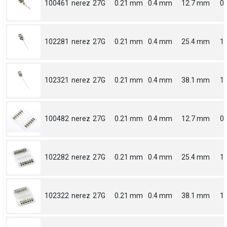
100461
nerez
27G
0.21 mm
0.4 mm
12.7 mm
0.
102281
nerez
27G
0.21 mm
0.4 mm
25.4 mm
1
102321
nerez
27G
0.21 mm
0.4 mm
38.1 mm
1.
100482
nerez
27G
0.21 mm
0.4 mm
12.7 mm
0.
102282
nerez
27G
0.21 mm
0.4 mm
25.4 mm
1
102322
nerez
27G
0.21 mm
0.4 mm
38.1 mm
1.