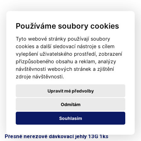
Používáme soubory cookies
Tyto webové stránky používají soubory
cookies a další sledovací nástroje s cílem
vylepšení uživatelského prostředí, zobrazení
přizpůsobeného obsahu a reklam, analýzy
návštěvnosti webových stránek a zjištění
zdroje návštěvnosti.
Upravit mé předvolby
Odmítám
Souhlasím
Přesné nerezové dávkovací jehly 13G 1ks