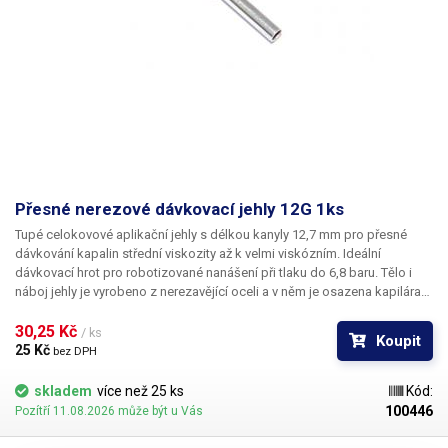
Přesné nerezové dávkovací jehly 12G 1ks
Tupé celokovové aplikační jehly s délkou kanyly 12,7 mm pro přesné
dávkování kapalin střední viskozity až k velmi viskózním. Ideální
dávkovací hrot pro robotizované nanášení při tlaku do 6,8 baru. Tělo i
náboj jehly je vyrobeno z nerezavějící oceli a v něm je osazena kapilára
z ušlechtilé rafinované oceli. Při výrobě je kladen důraz na kvalitu
povrchu a přesné dodržení vnitřních průměrů jehly a proto je povrch
30,25 Kč 
/ ks
Koupit
kapiláry elektrolyticky leštěn.
25 Kč 
bez DPH
skladem
více než 25 ks
Kód:
100446
Pozítří 11.08.2026 může být u Vás