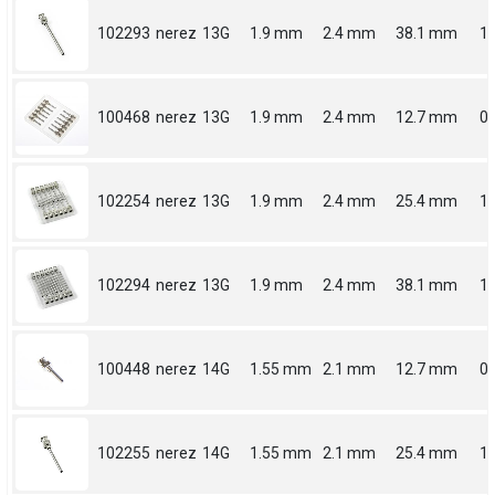
102293
nerez
13G
1.9 mm
2.4 mm
38.1 mm
1.
100468
nerez
13G
1.9 mm
2.4 mm
12.7 mm
0.
102254
nerez
13G
1.9 mm
2.4 mm
25.4 mm
1
102294
nerez
13G
1.9 mm
2.4 mm
38.1 mm
1.
100448
nerez
14G
1.55 mm
2.1 mm
12.7 mm
0.
102255
nerez
14G
1.55 mm
2.1 mm
25.4 mm
1