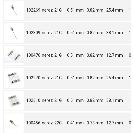
102269
nerez
21G
0.51 mm
0.82 mm
25.4 mm
1
102309
nerez
21G
0.51 mm
0.82 mm
38.1 mm
1.
100476
nerez
21G
0.51 mm
0.82 mm
12.7 mm
0.
102270
nerez
21G
0.51 mm
0.82 mm
25.4 mm
1
102310
nerez
21G
0.51 mm
0.82 mm
38.1 mm
1.
100456
nerez
22G
0.41 mm
0.73 mm
12.7 mm
0.