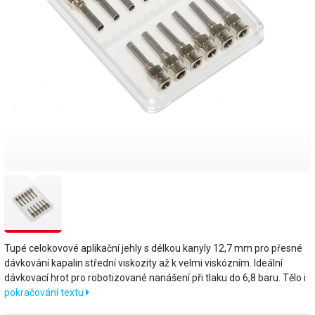
Tupé celokovové aplikační jehly s délkou kanyly 12,7 mm pro přesné
dávkování kapalin střední viskozity až k velmi viskózním. Ideální
dávkovací hrot pro robotizované nanášení při tlaku do 6,8 baru. Tělo i
pokračování textu