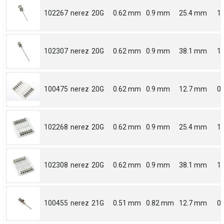
102267
nerez
20G
0.62 mm
0.9 mm
25.4 mm
1
102307
nerez
20G
0.62 mm
0.9 mm
38.1 mm
1.
100475
nerez
20G
0.62 mm
0.9 mm
12.7 mm
0.
102268
nerez
20G
0.62 mm
0.9 mm
25.4 mm
1
102308
nerez
20G
0.62 mm
0.9 mm
38.1 mm
1.
100455
nerez
21G
0.51 mm
0.82 mm
12.7 mm
0.