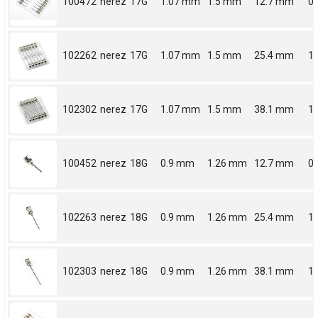
100472
nerez
17G
1.07 mm
1.5 mm
12.7 mm
0.
102262
nerez
17G
1.07 mm
1.5 mm
25.4 mm
1
102302
nerez
17G
1.07 mm
1.5 mm
38.1 mm
1.
100452
nerez
18G
0.9 mm
1.26 mm
12.7 mm
0.
102263
nerez
18G
0.9 mm
1.26 mm
25.4 mm
1
102303
nerez
18G
0.9 mm
1.26 mm
38.1 mm
1.