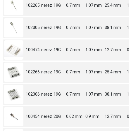
102265
nerez
19G
0.7 mm
1.07 mm
25.4 mm
1
102305
nerez
19G
0.7 mm
1.07 mm
38.1 mm
1.
100474
nerez
19G
0.7 mm
1.07 mm
12.7 mm
0.
102266
nerez
19G
0.7 mm
1.07 mm
25.4 mm
1
102306
nerez
19G
0.7 mm
1.07 mm
38.1 mm
1.
100454
nerez
20G
0.62 mm
0.9 mm
12.7 mm
0.