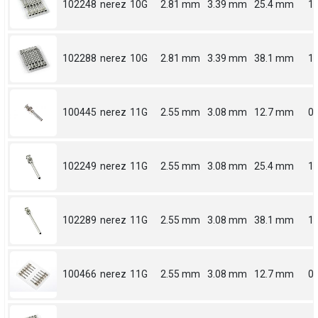
102248
nerez
10G
2.81 mm
3.39 mm
25.4 mm
1
102288
nerez
10G
2.81 mm
3.39 mm
38.1 mm
1.
100445
nerez
11G
2.55 mm
3.08 mm
12.7 mm
0.
102249
nerez
11G
2.55 mm
3.08 mm
25.4 mm
1
102289
nerez
11G
2.55 mm
3.08 mm
38.1 mm
1.
100466
nerez
11G
2.55 mm
3.08 mm
12.7 mm
0.