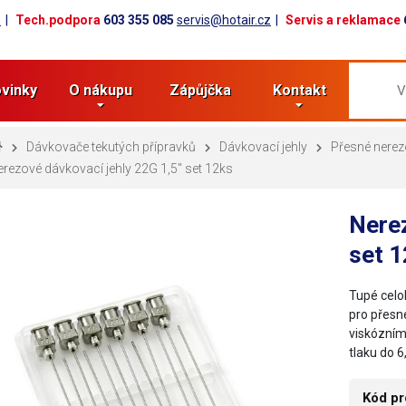
z
Tech.podpora
603 355 085
servis@hotair.cz
Servis a reklamace
vinky
O nákupu
Zápůjčka
Kontakt
Dávkovače tekutých přípravků
Dávkovací jehly
Přesné nerez
rezové dávkovací jehly 22G 1,5" set 12ks
Nerez
set 
Tupé celo
pro přesné
viskózním
tlaku do 6
Kód pr