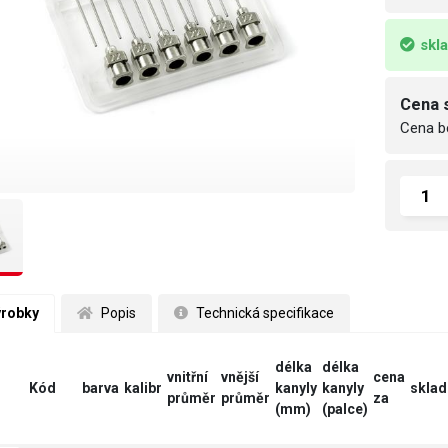
skl
Cena 
Cena b
ýrobky
 Popis
 Technická specifikace
délka
délka
vnitřní
vnější
cena
Kód
barva
kalibr
kanyly
kanyly
sklad
průměr
průměr
za
(mm)
(palce)