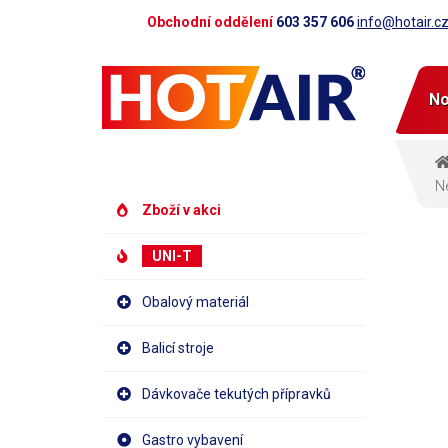
Obchodní oddělení
603 357 606
info@hotair.c
No
Ne
Zboží v akci
UNI-T
Obalový materiál
Balicí stroje
Dávkovače tekutých přípravků
Gastro vybavení