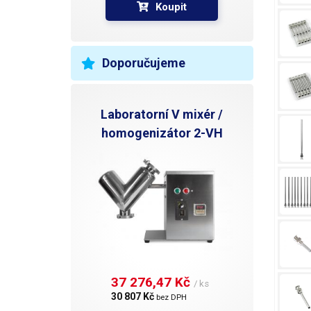
Koupit
Doporučujeme
Laboratorní V mixér /
homogenizátor 2-VH
37 276,47 Kč 
/ ks
30 807 Kč 
bez DPH