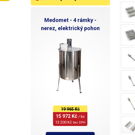
Medomet - 4 rámky -
nerez, elektrický pohon
19 965 Kč
15 972 Kč 
/ ks
13 200 Kč 
bez DPH