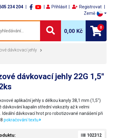
605 234 204
Přihlásit
Registrovat
Země
0
0,00 Kč
ové dávkovací jehly
ové dávkovací jehly 22G 1,5"
12ks
kovové aplikační jehly s délkou kanyly 38,1 mm (1,5")
 dávkování kapalin střední viskozity až k velmi
. Ideální dávkovací hrot pro robotizované nanášení při
,8
pokračování textu
oduktu:
102312