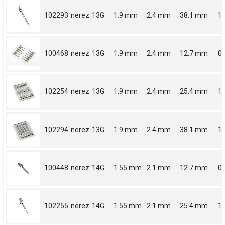
102293
nerez
13G
1.9 mm
2.4 mm
38.1 mm
1.
100468
nerez
13G
1.9 mm
2.4 mm
12.7 mm
0.
102254
nerez
13G
1.9 mm
2.4 mm
25.4 mm
1
102294
nerez
13G
1.9 mm
2.4 mm
38.1 mm
1.
100448
nerez
14G
1.55 mm
2.1 mm
12.7 mm
0.
102255
nerez
14G
1.55 mm
2.1 mm
25.4 mm
1