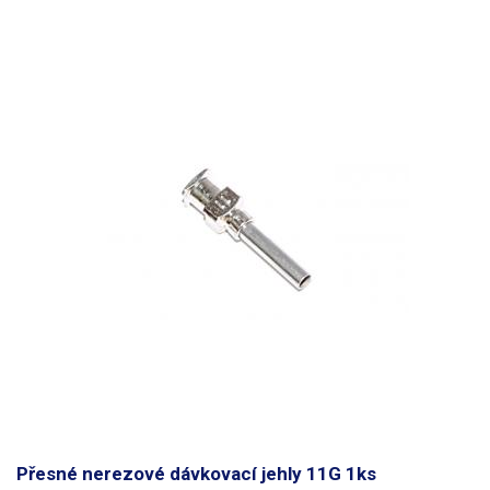
Přesné nerezové dávkovací jehly 11G 1ks