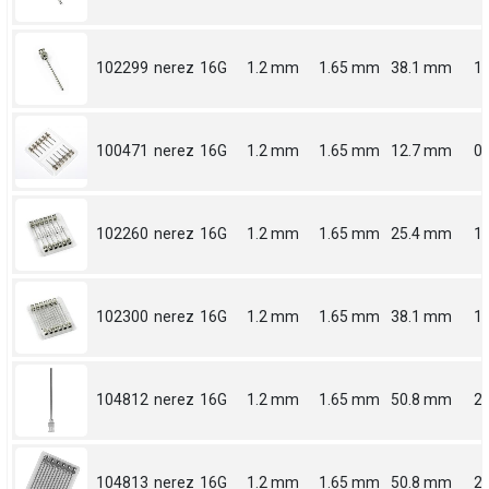
102299
nerez
16G
1.2 mm
1.65 mm
38.1 mm
1.
100471
nerez
16G
1.2 mm
1.65 mm
12.7 mm
0.
102260
nerez
16G
1.2 mm
1.65 mm
25.4 mm
1
102300
nerez
16G
1.2 mm
1.65 mm
38.1 mm
1.
104812
nerez
16G
1.2 mm
1.65 mm
50.8 mm
2
104813
nerez
16G
1.2 mm
1.65 mm
50.8 mm
2