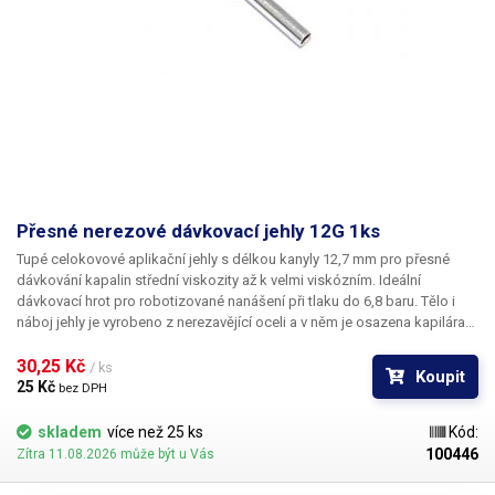
Přesné nerezové dávkovací jehly 12G 1ks
Tupé celokovové aplikační jehly s délkou kanyly 12,7 mm pro přesné
dávkování kapalin střední viskozity až k velmi viskózním. Ideální
dávkovací hrot pro robotizované nanášení při tlaku do 6,8 baru. Tělo i
náboj jehly je vyrobeno z nerezavějící oceli a v něm je osazena kapilára
z ušlechtilé rafinované oceli. Při výrobě je kladen důraz na kvalitu
povrchu a přesné dodržení vnitřních průměrů jehly a proto je povrch
30,25 Kč 
/ ks
Koupit
kapiláry elektrolyticky leštěn.
25 Kč 
bez DPH
skladem
více než 25 ks
Kód:
100446
Zítra 11.08.2026 může být u Vás