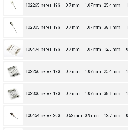
102265
nerez
19G
0.7 mm
1.07 mm
25.4 mm
1
102305
nerez
19G
0.7 mm
1.07 mm
38.1 mm
1.
100474
nerez
19G
0.7 mm
1.07 mm
12.7 mm
0.
102266
nerez
19G
0.7 mm
1.07 mm
25.4 mm
1
102306
nerez
19G
0.7 mm
1.07 mm
38.1 mm
1.
100454
nerez
20G
0.62 mm
0.9 mm
12.7 mm
0.