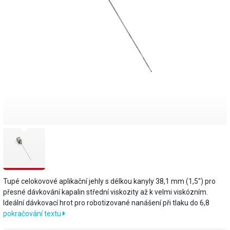
Tupé celokovové aplikační jehly s délkou kanyly 38,1 mm (1,5") pro
přesné dávkování kapalin střední viskozity až k velmi viskózním.
Ideální dávkovací hrot pro robotizované nanášení při tlaku do 6,8
pokračování textu