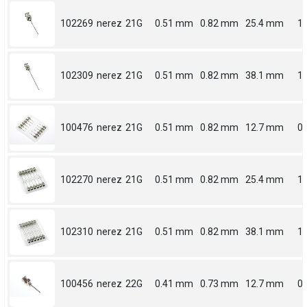
102269
nerez
21G
0.51 mm
0.82 mm
25.4 mm
1
102309
nerez
21G
0.51 mm
0.82 mm
38.1 mm
1.
100476
nerez
21G
0.51 mm
0.82 mm
12.7 mm
0.
102270
nerez
21G
0.51 mm
0.82 mm
25.4 mm
1
102310
nerez
21G
0.51 mm
0.82 mm
38.1 mm
1.
100456
nerez
22G
0.41 mm
0.73 mm
12.7 mm
0.