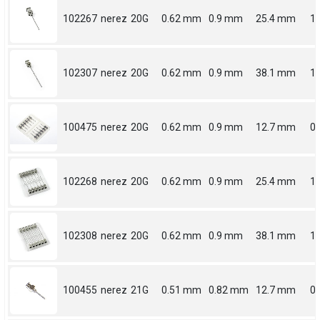
102267
nerez
20G
0.62 mm
0.9 mm
25.4 mm
1
102307
nerez
20G
0.62 mm
0.9 mm
38.1 mm
1.
100475
nerez
20G
0.62 mm
0.9 mm
12.7 mm
0.
102268
nerez
20G
0.62 mm
0.9 mm
25.4 mm
1
102308
nerez
20G
0.62 mm
0.9 mm
38.1 mm
1.
100455
nerez
21G
0.51 mm
0.82 mm
12.7 mm
0.