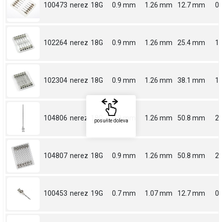
100473
nerez
18G
0.9 mm
1.26 mm
12.7 mm
0.
102264
nerez
18G
0.9 mm
1.26 mm
25.4 mm
1
102304
nerez
18G
0.9 mm
1.26 mm
38.1 mm
1.
104806
nerez
18G
0.9 mm
1.26 mm
50.8 mm
2
posuňte doleva
104807
nerez
18G
0.9 mm
1.26 mm
50.8 mm
2
100453
nerez
19G
0.7 mm
1.07 mm
12.7 mm
0.