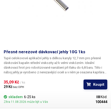
Přesné nerezové dávkovací jehly 10G 1ks
Tupé celokovové aplikační jehly s délkou kanyly 12,7 mm pro přesné
dávkování kapalin střední viskozity až k velmi viskózním. Ideální
dávkovací hrot pro robotizované nanášení při tlaku do 6,8 baru. Tělo i
náboj jehly je vyrobeno z nerezavějící oceli a v něm je osazena kapilára
z ušlechtilé rafinované oceli. Při výrobě je kladen důraz na kvalitu
povrchu a přesné dodržení vnitřních průměrů jehly a proto je povrch
35,09 Kč 
/ ks
Koupit
kapiláry elektrolyticky leštěn.
29 Kč 
bez DPH
skladem
6-25 ks
Kód:
100444
Zítra 11.08.2026 může být u Vás