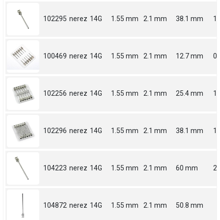
102295
nerez
14G
1.55 mm
2.1 mm
38.1 mm
1.
100469
nerez
14G
1.55 mm
2.1 mm
12.7 mm
0.
102256
nerez
14G
1.55 mm
2.1 mm
25.4 mm
1
102296
nerez
14G
1.55 mm
2.1 mm
38.1 mm
1.
104223
nerez
14G
1.55 mm
2.1 mm
60 mm
2.
104872
nerez
14G
1.55 mm
2.1 mm
50.8 mm