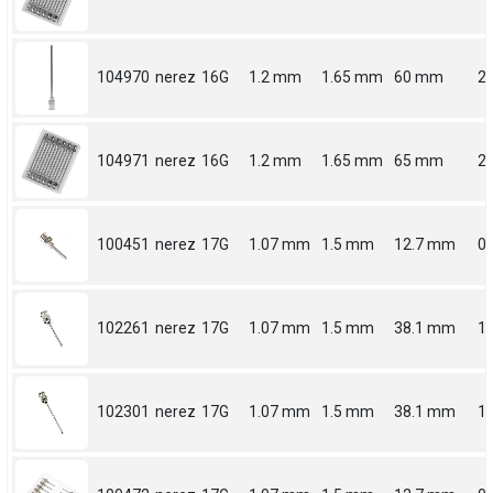
104970
nerez
16G
1.2 mm
1.65 mm
60 mm
2.
104971
nerez
16G
1.2 mm
1.65 mm
65 mm
2.
100451
nerez
17G
1.07 mm
1.5 mm
12.7 mm
0.
102261
nerez
17G
1.07 mm
1.5 mm
38.1 mm
1.
102301
nerez
17G
1.07 mm
1.5 mm
38.1 mm
1.