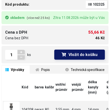
Kód produktu:
102325
skladem
Zítra 11.08.2026 může být u Vás
(více než 25 ks)
55,66 Kč
Cena s DPH
Cena bez DPH
46 Kč
Vložit do košíku
ks
 Výrobky
 Popis
 Technická specifikace
délka
d
vnitřní
vnější
Kód
barva
kalibr
kanyly
ka
průměr
průměr
(mm)
(p
104208
nerez
8G
3.55 mm
4 mm
14 mm
0.