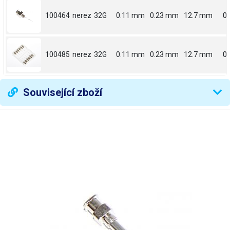
100464
nerez
32G
0.11 mm
0.23 mm
12.7 mm
0.
100485
nerez
32G
0.11 mm
0.23 mm
12.7 mm
0.
Související zboží