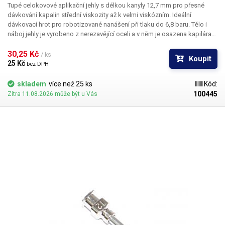
Tupé celokovové aplikační jehly s délkou kanyly 12,7 mm pro přesné
dávkování kapalin střední viskozity až k velmi viskózním. Ideální
dávkovací hrot pro robotizované nanášení při tlaku do 6,8 baru. Tělo i
náboj jehly je vyrobeno z nerezavějící oceli a v něm je osazena kapilára
z ušlechtilé rafinované oceli. Při výrobě je kladen důraz na kvalitu
povrchu a přesné dodržení vnitřních průměrů jehly a proto je povrch
30,25 Kč 
/ ks
Koupit
kapiláry elektrolyticky leštěn.
25 Kč 
bez DPH
skladem
více než 25 ks
Kód:
100445
Zítra 11.08.2026 může být u Vás