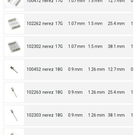
100472
nerez
17G
1.07 mm
1.5 mm
12.7 mm
0.
102262
nerez
17G
1.07 mm
1.5 mm
25.4 mm
1
102302
nerez
17G
1.07 mm
1.5 mm
38.1 mm
1.
100452
nerez
18G
0.9 mm
1.26 mm
12.7 mm
0.
102263
nerez
18G
0.9 mm
1.26 mm
25.4 mm
1
102303
nerez
18G
0.9 mm
1.26 mm
38.1 mm
1.