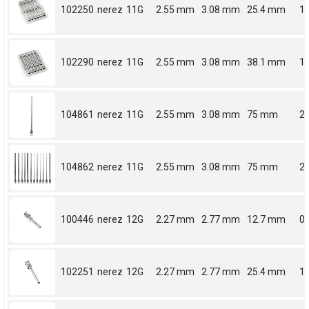
102250
nerez
11G
2.55 mm
3.08 mm
25.4 mm
1
102290
nerez
11G
2.55 mm
3.08 mm
38.1 mm
1.
104861
nerez
11G
2.55 mm
3.08 mm
75 mm
2.
104862
nerez
11G
2.55 mm
3.08 mm
75 mm
2.
100446
nerez
12G
2.27 mm
2.77 mm
12.7 mm
0.
102251
nerez
12G
2.27 mm
2.77 mm
25.4 mm
1