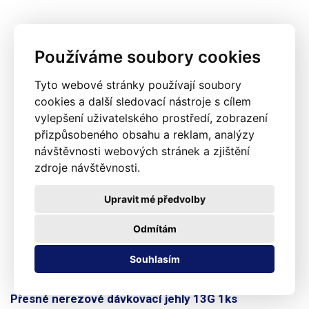
Používáme soubory cookies
Tyto webové stránky používají soubory
cookies a další sledovací nástroje s cílem
vylepšení uživatelského prostředí, zobrazení
přizpůsobeného obsahu a reklam, analýzy
návštěvnosti webových stránek a zjištění
zdroje návštěvnosti.
Upravit mé předvolby
Odmítám
Souhlasím
Přesné nerezové dávkovací jehly 13G 1ks