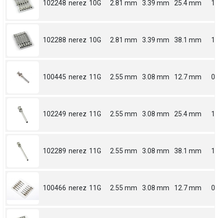
102248
nerez
10G
2.81 mm
3.39 mm
25.4 mm
1
102288
nerez
10G
2.81 mm
3.39 mm
38.1 mm
1.
100445
nerez
11G
2.55 mm
3.08 mm
12.7 mm
0.
102249
nerez
11G
2.55 mm
3.08 mm
25.4 mm
1
102289
nerez
11G
2.55 mm
3.08 mm
38.1 mm
1.
100466
nerez
11G
2.55 mm
3.08 mm
12.7 mm
0.