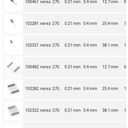
100461
nerez
27G
0.21 mm
0.4 mm
12.7 mm
0.
102281
nerez
27G
0.21 mm
0.4 mm
25.4 mm
1
102321
nerez
27G
0.21 mm
0.4 mm
38.1 mm
1.
100482
nerez
27G
0.21 mm
0.4 mm
12.7 mm
0.
102282
nerez
27G
0.21 mm
0.4 mm
25.4 mm
1
102322
nerez
27G
0.21 mm
0.4 mm
38.1 mm
1.