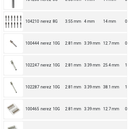
104210
nerez
8G
3.55 mm
4 mm
14 mm
0.
100444
nerez
10G
2.81 mm
3.39 mm
12.7 mm
0.
102247
nerez
10G
2.81 mm
3.39 mm
25.4 mm
1
102287
nerez
10G
2.81 mm
3.39 mm
38.1 mm
1.
100465
nerez
10G
2.81 mm
3.39 mm
12.7 mm
0.