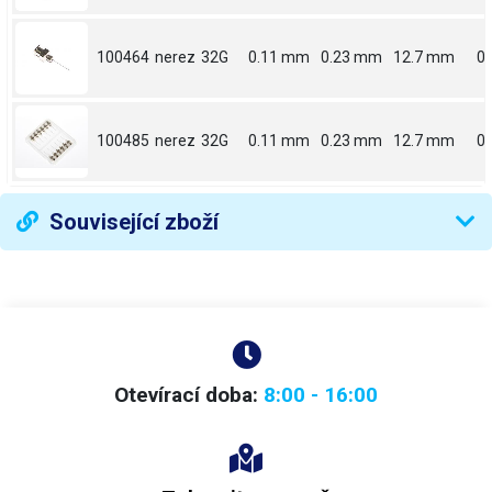
100464
nerez
32G
0.11 mm
0.23 mm
12.7 mm
0.
100485
nerez
32G
0.11 mm
0.23 mm
12.7 mm
0.
Související zboží
Otevírací doba:
8:00 - 16:00