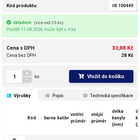
Kód produktu:
100449
skladem
(více než 25 ks)
Pozítří 11.08.2026 může být u Vás
33,88 Kč
Cena s DPH
Cena bez DPH
28 Kč
Vložit do košíku
ks
 Výrobky
 Popis
 Technická specifikace
délka
d
vnitřní
vnější
Kód
barva
kalibr
kanyly
ka
průměr
průměr
(mm)
(p