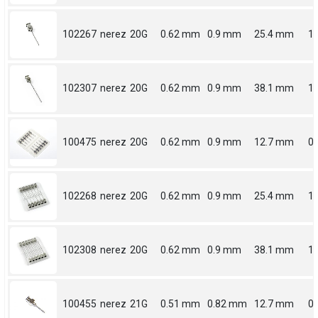
102267
nerez
20G
0.62 mm
0.9 mm
25.4 mm
1
102307
nerez
20G
0.62 mm
0.9 mm
38.1 mm
1.
100475
nerez
20G
0.62 mm
0.9 mm
12.7 mm
0.
102268
nerez
20G
0.62 mm
0.9 mm
25.4 mm
1
102308
nerez
20G
0.62 mm
0.9 mm
38.1 mm
1.
100455
nerez
21G
0.51 mm
0.82 mm
12.7 mm
0.