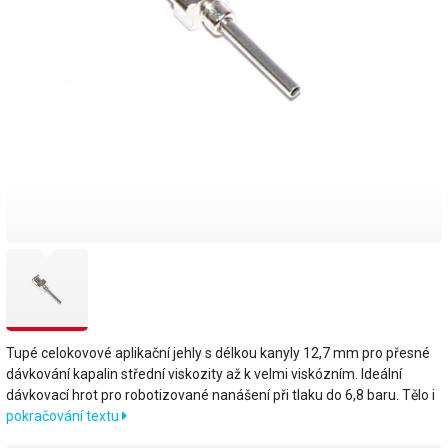
Tupé celokovové aplikační jehly s délkou kanyly 12,7 mm pro přesné
dávkování kapalin střední viskozity až k velmi viskózním. Ideální
dávkovací hrot pro robotizované nanášení při tlaku do 6,8 baru. Tělo i
pokračování textu