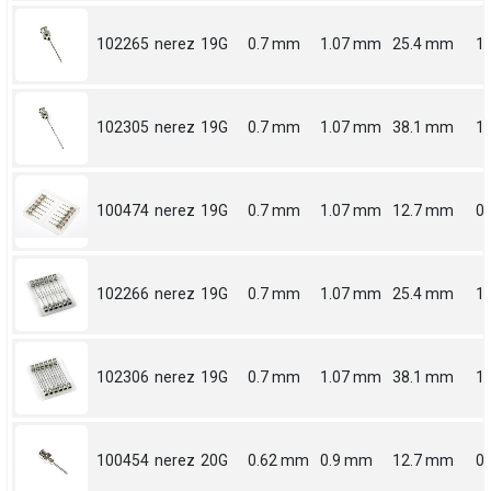
102265
nerez
19G
0.7 mm
1.07 mm
25.4 mm
1
102305
nerez
19G
0.7 mm
1.07 mm
38.1 mm
1.
100474
nerez
19G
0.7 mm
1.07 mm
12.7 mm
0.
102266
nerez
19G
0.7 mm
1.07 mm
25.4 mm
1
102306
nerez
19G
0.7 mm
1.07 mm
38.1 mm
1.
100454
nerez
20G
0.62 mm
0.9 mm
12.7 mm
0.