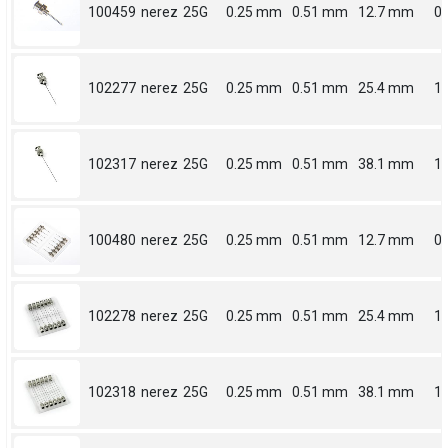
100459
nerez
25G
0.25 mm
0.51 mm
12.7 mm
0.
102277
nerez
25G
0.25 mm
0.51 mm
25.4 mm
1
102317
nerez
25G
0.25 mm
0.51 mm
38.1 mm
1.
100480
nerez
25G
0.25 mm
0.51 mm
12.7 mm
0.
102278
nerez
25G
0.25 mm
0.51 mm
25.4 mm
1
102318
nerez
25G
0.25 mm
0.51 mm
38.1 mm
1.