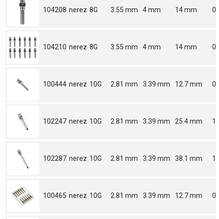
104208
nerez
8G
3.55 mm
4 mm
14 mm
0.
104210
nerez
8G
3.55 mm
4 mm
14 mm
0.
100444
nerez
10G
2.81 mm
3.39 mm
12.7 mm
0.
102247
nerez
10G
2.81 mm
3.39 mm
25.4 mm
1
102287
nerez
10G
2.81 mm
3.39 mm
38.1 mm
1.
100465
nerez
10G
2.81 mm
3.39 mm
12.7 mm
0.