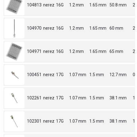
104813
nerez
16G
1.2 mm
1.65 mm
50.8 mm
2
104970
nerez
16G
1.2 mm
1.65 mm
60 mm
2.
104971
nerez
16G
1.2 mm
1.65 mm
65 mm
2.
100451
nerez
17G
1.07 mm
1.5 mm
12.7 mm
0.
102261
nerez
17G
1.07 mm
1.5 mm
38.1 mm
1.
102301
nerez
17G
1.07 mm
1.5 mm
38.1 mm
1.