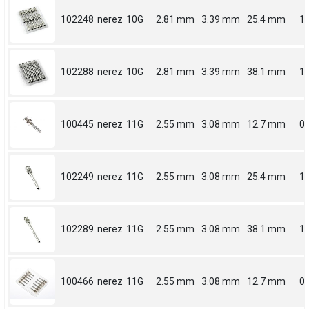
102248
nerez
10G
2.81 mm
3.39 mm
25.4 mm
1
102288
nerez
10G
2.81 mm
3.39 mm
38.1 mm
1.
100445
nerez
11G
2.55 mm
3.08 mm
12.7 mm
0.
102249
nerez
11G
2.55 mm
3.08 mm
25.4 mm
1
102289
nerez
11G
2.55 mm
3.08 mm
38.1 mm
1.
100466
nerez
11G
2.55 mm
3.08 mm
12.7 mm
0.