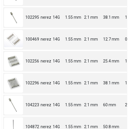
102295
nerez
14G
1.55 mm
2.1 mm
38.1 mm
1.
100469
nerez
14G
1.55 mm
2.1 mm
12.7 mm
0.
102256
nerez
14G
1.55 mm
2.1 mm
25.4 mm
1
102296
nerez
14G
1.55 mm
2.1 mm
38.1 mm
1.
104223
nerez
14G
1.55 mm
2.1 mm
60 mm
2.
104872
nerez
14G
1.55 mm
2.1 mm
50.8 mm