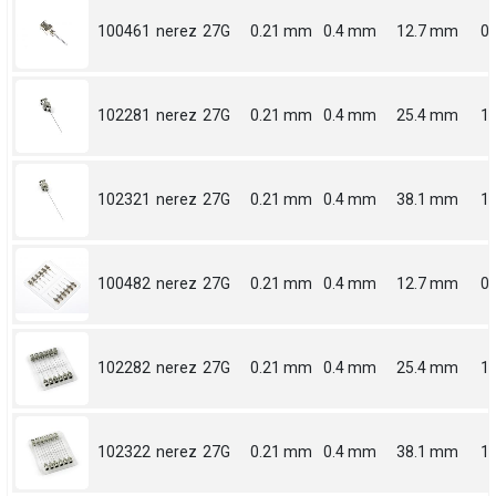
100461
nerez
27G
0.21 mm
0.4 mm
12.7 mm
0.
102281
nerez
27G
0.21 mm
0.4 mm
25.4 mm
1
102321
nerez
27G
0.21 mm
0.4 mm
38.1 mm
1.
100482
nerez
27G
0.21 mm
0.4 mm
12.7 mm
0.
102282
nerez
27G
0.21 mm
0.4 mm
25.4 mm
1
102322
nerez
27G
0.21 mm
0.4 mm
38.1 mm
1.