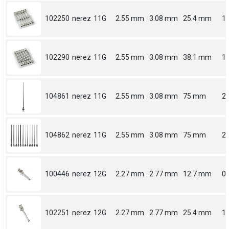
102250
nerez
11G
2.55 mm
3.08 mm
25.4 mm
1
102290
nerez
11G
2.55 mm
3.08 mm
38.1 mm
1.
104861
nerez
11G
2.55 mm
3.08 mm
75 mm
2.
104862
nerez
11G
2.55 mm
3.08 mm
75 mm
2.
100446
nerez
12G
2.27 mm
2.77 mm
12.7 mm
0.
102251
nerez
12G
2.27 mm
2.77 mm
25.4 mm
1