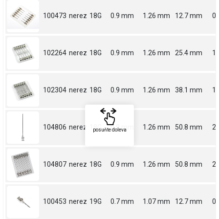
100473
nerez
18G
0.9 mm
1.26 mm
12.7 mm
0.
102264
nerez
18G
0.9 mm
1.26 mm
25.4 mm
1
102304
nerez
18G
0.9 mm
1.26 mm
38.1 mm
1.
104806
nerez
18G
0.9 mm
1.26 mm
50.8 mm
2
posuňte doleva
104807
nerez
18G
0.9 mm
1.26 mm
50.8 mm
2
100453
nerez
19G
0.7 mm
1.07 mm
12.7 mm
0.