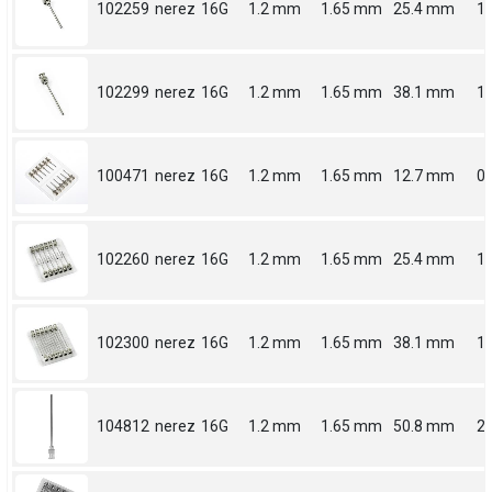
102259
nerez
16G
1.2 mm
1.65 mm
25.4 mm
1
102299
nerez
16G
1.2 mm
1.65 mm
38.1 mm
1.
100471
nerez
16G
1.2 mm
1.65 mm
12.7 mm
0.
102260
nerez
16G
1.2 mm
1.65 mm
25.4 mm
1
102300
nerez
16G
1.2 mm
1.65 mm
38.1 mm
1.
104812
nerez
16G
1.2 mm
1.65 mm
50.8 mm
2