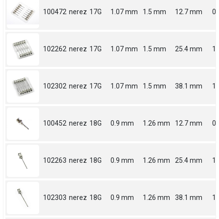
100472
nerez
17G
1.07 mm
1.5 mm
12.7 mm
0.
102262
nerez
17G
1.07 mm
1.5 mm
25.4 mm
1
102302
nerez
17G
1.07 mm
1.5 mm
38.1 mm
1.
100452
nerez
18G
0.9 mm
1.26 mm
12.7 mm
0.
102263
nerez
18G
0.9 mm
1.26 mm
25.4 mm
1
102303
nerez
18G
0.9 mm
1.26 mm
38.1 mm
1.