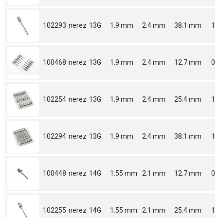
102293
nerez
13G
1.9 mm
2.4 mm
38.1 mm
1.
100468
nerez
13G
1.9 mm
2.4 mm
12.7 mm
0.
102254
nerez
13G
1.9 mm
2.4 mm
25.4 mm
1
102294
nerez
13G
1.9 mm
2.4 mm
38.1 mm
1.
100448
nerez
14G
1.55 mm
2.1 mm
12.7 mm
0.
102255
nerez
14G
1.55 mm
2.1 mm
25.4 mm
1