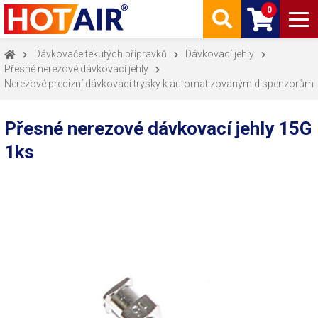
0
Dávkovače tekutých přípravků
Dávkovací jehly
Přesné nerezové dávkovací jehly
Nerezové precizní dávkovací trysky k automatizovaným dispenzorům
Přesné nerezové dávkovací jehly 15G
1ks