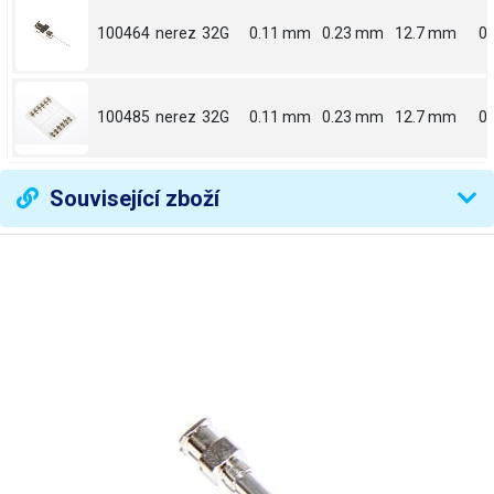
100464
nerez
32G
0.11 mm
0.23 mm
12.7 mm
0.
100485
nerez
32G
0.11 mm
0.23 mm
12.7 mm
0.
Související zboží