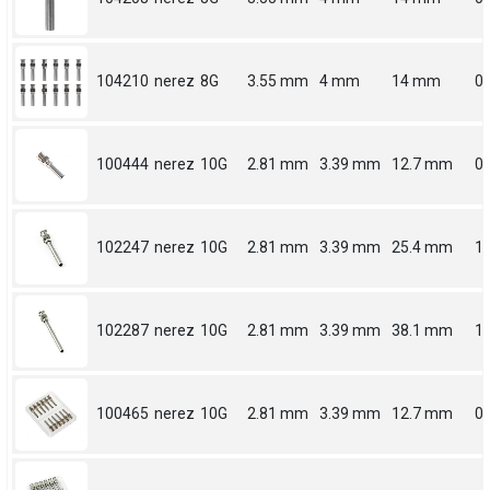
104210
nerez
8G
3.55 mm
4 mm
14 mm
0.
100444
nerez
10G
2.81 mm
3.39 mm
12.7 mm
0.
102247
nerez
10G
2.81 mm
3.39 mm
25.4 mm
1
102287
nerez
10G
2.81 mm
3.39 mm
38.1 mm
1.
100465
nerez
10G
2.81 mm
3.39 mm
12.7 mm
0.