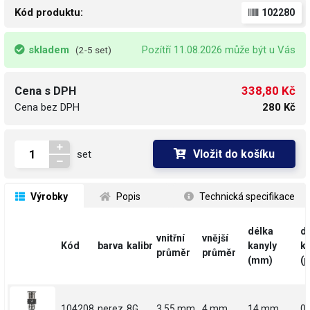
Kód produktu:
102280
skladem
Pozítří 11.08.2026 může být u Vás
(2-5 set)
338,80 Kč
Cena s DPH
Cena bez DPH
280 Kč
Vložit do košíku
set
 Výrobky
 Popis
 Technická specifikace
délka
d
vnitřní
vnější
Kód
barva
kalibr
kanyly
ka
průměr
průměr
(mm)
(p
104208
nerez
8G
3.55 mm
4 mm
14 mm
0.