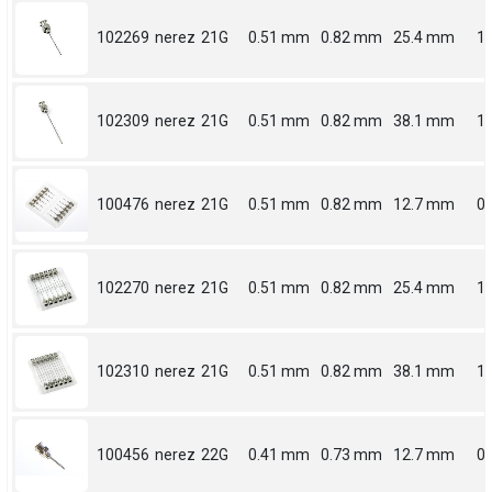
102269
nerez
21G
0.51 mm
0.82 mm
25.4 mm
1
102309
nerez
21G
0.51 mm
0.82 mm
38.1 mm
1.
100476
nerez
21G
0.51 mm
0.82 mm
12.7 mm
0.
102270
nerez
21G
0.51 mm
0.82 mm
25.4 mm
1
102310
nerez
21G
0.51 mm
0.82 mm
38.1 mm
1.
100456
nerez
22G
0.41 mm
0.73 mm
12.7 mm
0.