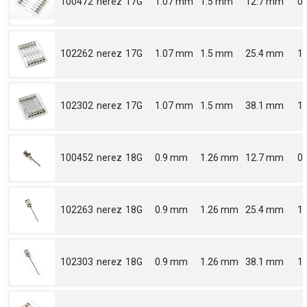
100472
nerez
17G
1.07 mm
1.5 mm
12.7 mm
0.
102262
nerez
17G
1.07 mm
1.5 mm
25.4 mm
1
102302
nerez
17G
1.07 mm
1.5 mm
38.1 mm
1.
100452
nerez
18G
0.9 mm
1.26 mm
12.7 mm
0.
102263
nerez
18G
0.9 mm
1.26 mm
25.4 mm
1
102303
nerez
18G
0.9 mm
1.26 mm
38.1 mm
1.