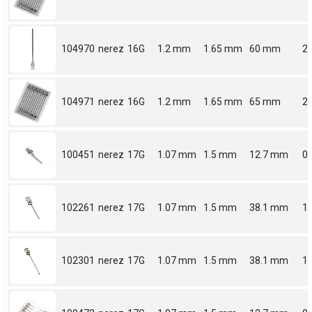
104970
nerez
16G
1.2 mm
1.65 mm
60 mm
2.
104971
nerez
16G
1.2 mm
1.65 mm
65 mm
2.
100451
nerez
17G
1.07 mm
1.5 mm
12.7 mm
0.
102261
nerez
17G
1.07 mm
1.5 mm
38.1 mm
1.
102301
nerez
17G
1.07 mm
1.5 mm
38.1 mm
1.