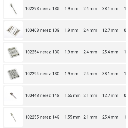
102293
nerez
13G
1.9 mm
2.4 mm
38.1 mm
1.
100468
nerez
13G
1.9 mm
2.4 mm
12.7 mm
0.
102254
nerez
13G
1.9 mm
2.4 mm
25.4 mm
1
102294
nerez
13G
1.9 mm
2.4 mm
38.1 mm
1.
100448
nerez
14G
1.55 mm
2.1 mm
12.7 mm
0.
102255
nerez
14G
1.55 mm
2.1 mm
25.4 mm
1