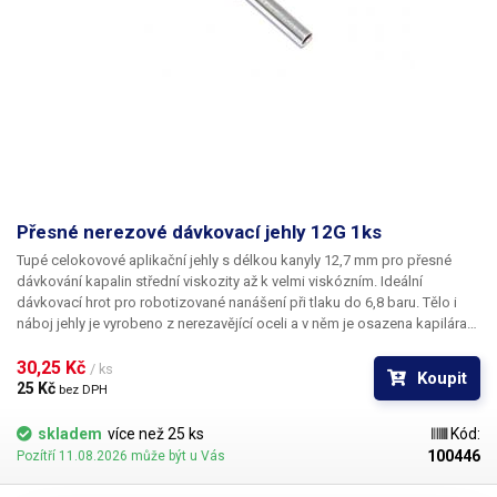
Přesné nerezové dávkovací jehly 12G 1ks
Tupé celokovové aplikační jehly s délkou kanyly 12,7 mm pro přesné
dávkování kapalin střední viskozity až k velmi viskózním. Ideální
dávkovací hrot pro robotizované nanášení při tlaku do 6,8 baru. Tělo i
náboj jehly je vyrobeno z nerezavějící oceli a v něm je osazena kapilára
z ušlechtilé rafinované oceli. Při výrobě je kladen důraz na kvalitu
povrchu a přesné dodržení vnitřních průměrů jehly a proto je povrch
30,25 Kč 
/ ks
Koupit
kapiláry elektrolyticky leštěn.
25 Kč 
bez DPH
skladem
více než 25 ks
Kód:
100446
Pozítří 11.08.2026 může být u Vás