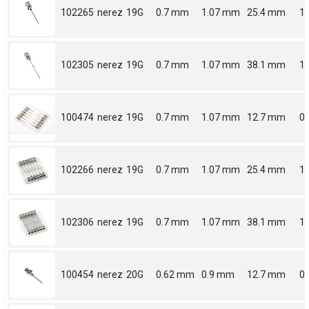
102265
nerez
19G
0.7 mm
1.07 mm
25.4 mm
1
102305
nerez
19G
0.7 mm
1.07 mm
38.1 mm
1.
100474
nerez
19G
0.7 mm
1.07 mm
12.7 mm
0.
102266
nerez
19G
0.7 mm
1.07 mm
25.4 mm
1
102306
nerez
19G
0.7 mm
1.07 mm
38.1 mm
1.
100454
nerez
20G
0.62 mm
0.9 mm
12.7 mm
0.