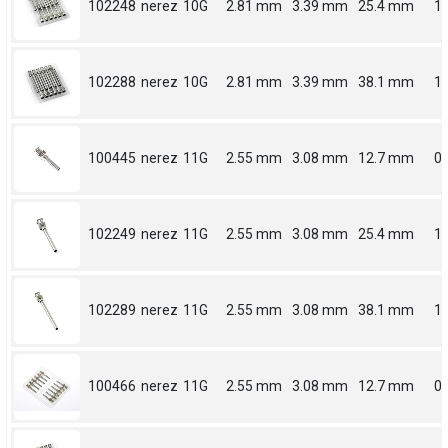
102248
nerez
10G
2.81 mm
3.39 mm
25.4 mm
1
102288
nerez
10G
2.81 mm
3.39 mm
38.1 mm
1.
100445
nerez
11G
2.55 mm
3.08 mm
12.7 mm
0.
102249
nerez
11G
2.55 mm
3.08 mm
25.4 mm
1
102289
nerez
11G
2.55 mm
3.08 mm
38.1 mm
1.
100466
nerez
11G
2.55 mm
3.08 mm
12.7 mm
0.