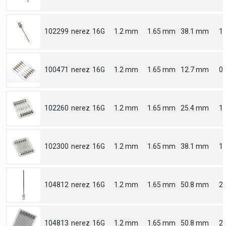
102299
nerez
16G
1.2 mm
1.65 mm
38.1 mm
1.
100471
nerez
16G
1.2 mm
1.65 mm
12.7 mm
0.
102260
nerez
16G
1.2 mm
1.65 mm
25.4 mm
1
102300
nerez
16G
1.2 mm
1.65 mm
38.1 mm
1.
104812
nerez
16G
1.2 mm
1.65 mm
50.8 mm
2
104813
nerez
16G
1.2 mm
1.65 mm
50.8 mm
2