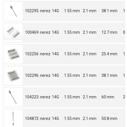
102295
nerez
14G
1.55 mm
2.1 mm
38.1 mm
1.
100469
nerez
14G
1.55 mm
2.1 mm
12.7 mm
0.
102256
nerez
14G
1.55 mm
2.1 mm
25.4 mm
1
102296
nerez
14G
1.55 mm
2.1 mm
38.1 mm
1.
104223
nerez
14G
1.55 mm
2.1 mm
60 mm
2.
104872
nerez
14G
1.55 mm
2.1 mm
50.8 mm