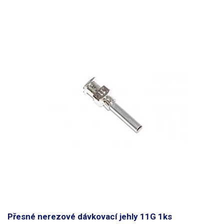
Přesné nerezové dávkovací jehly 11G 1ks