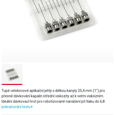
Tupé celokovové aplikační jehly s délkou kanyly 25,4 mm (1") pro
přesné dávkování kapalin střední viskozity až k velmi viskózním.
Ideální dávkovací hrot pro robotizované nanášení při tlaku do 6,8
pokračování textu