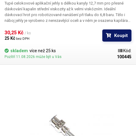
Tupé celokovové aplikační jehly s délkou kanyly 12,7 mm pro přesné
dávkování kapalin střední viskozity až k velmi viskózním. Ideální
dávkovací hrot pro robotizované nanášení při tlaku do 6,8 baru. Tělo i
náboj jehly je vyrobeno z nerezavějící oceli a v něm je osazena kapilára
z ušlechtilé rafinované oceli. Při výrobě je kladen důraz na kvalitu
povrchu a přesné dodržení vnitřních průměrů jehly a proto je povrch
30,25 Kč 
/ ks
Koupit
kapiláry elektrolyticky leštěn.
25 Kč 
bez DPH
skladem
více než 25 ks
Kód:
100445
Pozítří 11.08.2026 může být u Vás