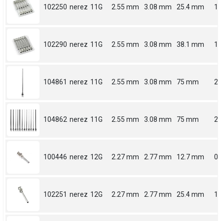
102250
nerez
11G
2.55 mm
3.08 mm
25.4 mm
1
102290
nerez
11G
2.55 mm
3.08 mm
38.1 mm
1.
104861
nerez
11G
2.55 mm
3.08 mm
75 mm
2.
104862
nerez
11G
2.55 mm
3.08 mm
75 mm
2.
100446
nerez
12G
2.27 mm
2.77 mm
12.7 mm
0.
102251
nerez
12G
2.27 mm
2.77 mm
25.4 mm
1