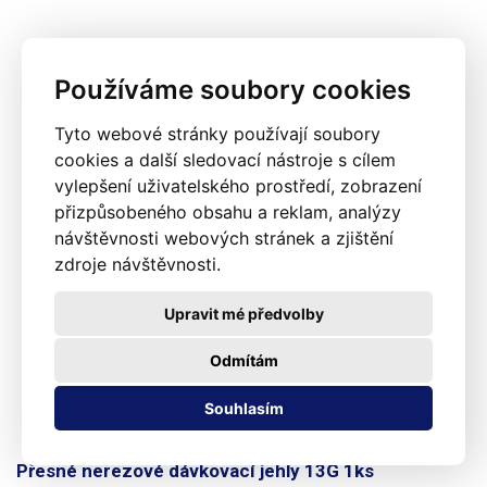
Používáme soubory cookies
Tyto webové stránky používají soubory
cookies a další sledovací nástroje s cílem
vylepšení uživatelského prostředí, zobrazení
přizpůsobeného obsahu a reklam, analýzy
návštěvnosti webových stránek a zjištění
zdroje návštěvnosti.
Upravit mé předvolby
Odmítám
Souhlasím
Přesné nerezové dávkovací jehly 13G 1ks