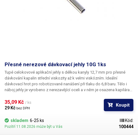
Přesné nerezové dávkovací jehly 10G 1ks
Tupé celokovové aplikační jehly s délkou kanyly 12,7 mm pro přesné
dávkování kapalin střední viskozity až k velmi viskózním. Ideální
dávkovací hrot pro robotizované nanášení při tlaku do 6,8 baru. Tělo i
náboj jehly je vyrobeno z nerezavějící oceli a v něm je osazena kapilára
z ušlechtilé rafinované oceli. Při výrobě je kladen důraz na kvalitu
povrchu a přesné dodržení vnitřních průměrů jehly a proto je povrch
35,09 Kč 
/ ks
Koupit
kapiláry elektrolyticky leštěn.
29 Kč 
bez DPH
skladem
6-25 ks
Kód:
100444
Pozítří 11.08.2026 může být u Vás