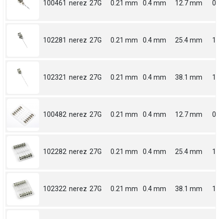
100461
nerez
27G
0.21 mm
0.4 mm
12.7 mm
0.
102281
nerez
27G
0.21 mm
0.4 mm
25.4 mm
1
102321
nerez
27G
0.21 mm
0.4 mm
38.1 mm
1.
100482
nerez
27G
0.21 mm
0.4 mm
12.7 mm
0.
102282
nerez
27G
0.21 mm
0.4 mm
25.4 mm
1
102322
nerez
27G
0.21 mm
0.4 mm
38.1 mm
1.