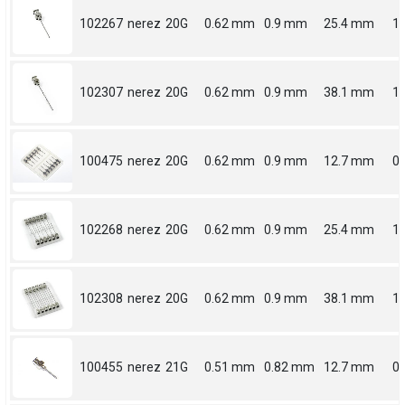
102267
nerez
20G
0.62 mm
0.9 mm
25.4 mm
1
102307
nerez
20G
0.62 mm
0.9 mm
38.1 mm
1.
100475
nerez
20G
0.62 mm
0.9 mm
12.7 mm
0.
102268
nerez
20G
0.62 mm
0.9 mm
25.4 mm
1
102308
nerez
20G
0.62 mm
0.9 mm
38.1 mm
1.
100455
nerez
21G
0.51 mm
0.82 mm
12.7 mm
0.