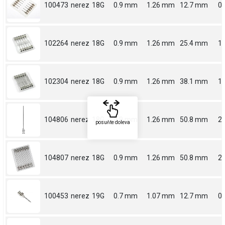
100473
nerez
18G
0.9 mm
1.26 mm
12.7 mm
0.
102264
nerez
18G
0.9 mm
1.26 mm
25.4 mm
1
102304
nerez
18G
0.9 mm
1.26 mm
38.1 mm
1.
104806
nerez
18G
0.9 mm
1.26 mm
50.8 mm
2
posuňte doleva
104807
nerez
18G
0.9 mm
1.26 mm
50.8 mm
2
100453
nerez
19G
0.7 mm
1.07 mm
12.7 mm
0.