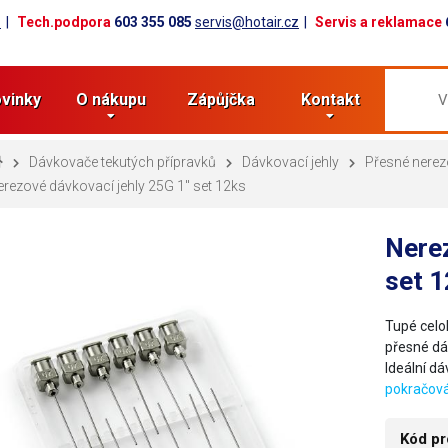
z
Tech.podpora
603 355 085
servis@hotair.cz
Servis a reklamace
vinky
O nákupu
Zápůjčka
Kontakt
Dávkovače tekutých přípravků
Dávkovací jehly
Přesné nerez
rezové dávkovací jehly 25G 1" set 12ks
Nerez
set 
Tupé celo
přesné dáv
Ideální dá
pokračová
Kód pr