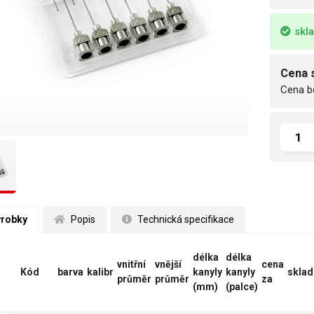
skl
Cena 
Cena b
ýrobky
 Popis
 Technická specifikace
délka
délka
vnitřní
vnější
cena
Kód
barva
kalibr
kanyly
kanyly
sklad
průměr
průměr
za
(mm)
(palce)