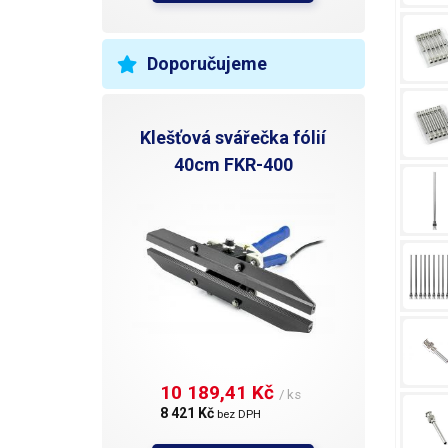
Doporučujeme
Klešťová svářečka fólií
40cm FKR-400
10 189,41 Kč 
/ ks
8 421 Kč 
bez DPH