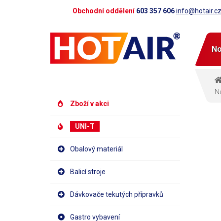
Obchodní oddělení
603 357 606
info@hotair.c
No
Ne
Zboží v akci
UNI-T
Obalový materiál
Balicí stroje
Dávkovače tekutých přípravků
Gastro vybavení