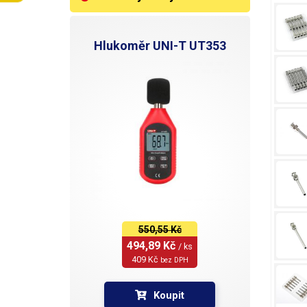
Hlukoměr UNI-T UT353
550,55 Kč
494,89 Kč 
/ ks
409 Kč 
bez DPH
Koupit