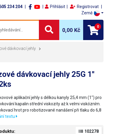
605 234 204
Přihlásit
Registrovat
Země
0
0,00 Kč
ové dávkovací jehly
ové dávkovací jehly 25G 1"
12ks
kovové aplikační jehly s délkou kanyly 25,4 mm (1") pro
kování kapalin střední viskozity až k velmi viskózním.
vkovací hrot pro robotizované nanášení při tlaku do 6,8
ní textu
oduktu:
102278