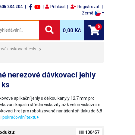
605 234 204
Přihlásit
Registrovat
Země
0
0,00 Kč
ové dávkovací jehly
é nerezové dávkovací jehly
1ks
kovové aplikační jehly s délkou kanyly 12,7 mm pro
kování kapalin střední viskozity až k velmi viskózním.
vkovací hrot pro robotizované nanášení při tlaku do 6,8
 i
pokračování textu
oduktu:
100457