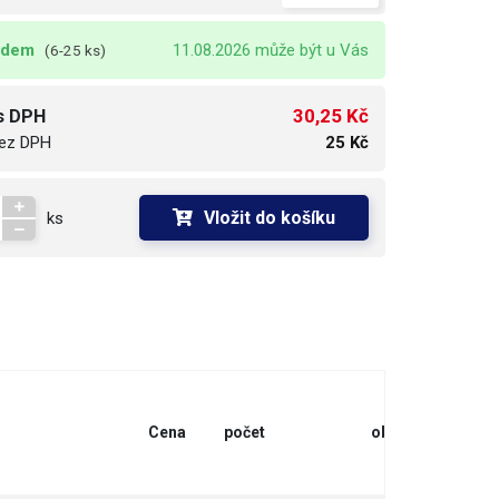
adem
11.08.2026 může být u Vás
(6-25 ks)
30,25 Kč
s DPH
ez DPH
25 Kč
Vložit do košíku
ks
Cena
počet
objednat