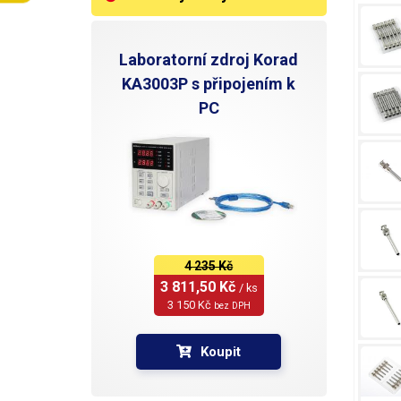
Laboratorní zdroj Korad
KA3003P s připojením k
PC
4 235 Kč
3 811,50 Kč 
/ ks
3 150 Kč 
bez DPH
Koupit