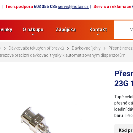
z
Tech.podpora
603 355 085
servis@hotair.cz
Servis a reklamace
vinky
O nákupu
Zápůjčka
Kontakt
Dávkovače tekutých přípravků
Dávkovací jehly
Přesné nerez
erezové precizní dávkovací trysky k automatizovaným dispenzorům
Přesn
23G 
Tupé celo
přesné dáv
Ideální dá
baru. Tělo
Kód pr