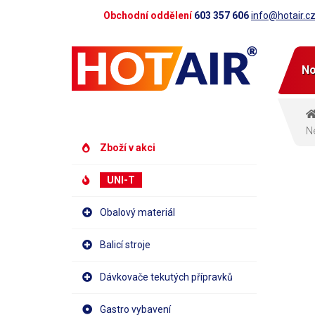
Obchodní oddělení
603 357 606
info@hotair.c
No
N
Zboží v akci
UNI-T
Obalový materiál
Balicí stroje
Dávkovače tekutých přípravků
Gastro vybavení