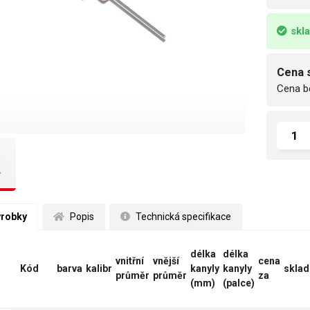
skl
Cena 
Cena b
ýrobky
 Popis
 Technická specifikace
délka
délka
vnitřní
vnější
cena
Kód
barva
kalibr
kanyly
kanyly
sklad
průměr
průměr
za
(mm)
(palce)