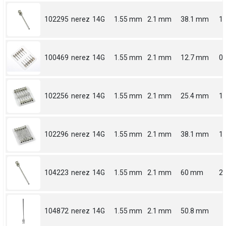
102295
nerez
14G
1.55 mm
2.1 mm
38.1 mm
1.
100469
nerez
14G
1.55 mm
2.1 mm
12.7 mm
0.
102256
nerez
14G
1.55 mm
2.1 mm
25.4 mm
1
102296
nerez
14G
1.55 mm
2.1 mm
38.1 mm
1.
104223
nerez
14G
1.55 mm
2.1 mm
60 mm
2.
104872
nerez
14G
1.55 mm
2.1 mm
50.8 mm