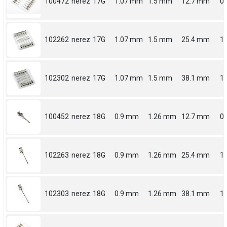
100472
nerez
17G
1.07 mm
1.5 mm
12.7 mm
0.
102262
nerez
17G
1.07 mm
1.5 mm
25.4 mm
1
102302
nerez
17G
1.07 mm
1.5 mm
38.1 mm
1.
100452
nerez
18G
0.9 mm
1.26 mm
12.7 mm
0.
102263
nerez
18G
0.9 mm
1.26 mm
25.4 mm
1
102303
nerez
18G
0.9 mm
1.26 mm
38.1 mm
1.