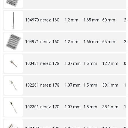
104970
nerez
16G
1.2 mm
1.65 mm
60 mm
2.
104971
nerez
16G
1.2 mm
1.65 mm
65 mm
2.
100451
nerez
17G
1.07 mm
1.5 mm
12.7 mm
0.
102261
nerez
17G
1.07 mm
1.5 mm
38.1 mm
1.
102301
nerez
17G
1.07 mm
1.5 mm
38.1 mm
1.