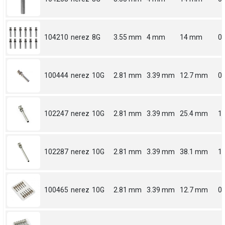
104210
nerez
8G
3.55 mm
4 mm
14 mm
0.
100444
nerez
10G
2.81 mm
3.39 mm
12.7 mm
0.
102247
nerez
10G
2.81 mm
3.39 mm
25.4 mm
1
102287
nerez
10G
2.81 mm
3.39 mm
38.1 mm
1.
100465
nerez
10G
2.81 mm
3.39 mm
12.7 mm
0.