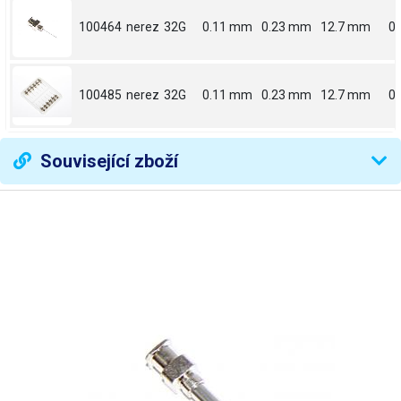
100464
nerez
32G
0.11 mm
0.23 mm
12.7 mm
0.
100485
nerez
32G
0.11 mm
0.23 mm
12.7 mm
0.
Související zboží