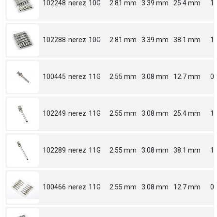
102248
nerez
10G
2.81 mm
3.39 mm
25.4 mm
1
102288
nerez
10G
2.81 mm
3.39 mm
38.1 mm
1.
100445
nerez
11G
2.55 mm
3.08 mm
12.7 mm
0.
102249
nerez
11G
2.55 mm
3.08 mm
25.4 mm
1
102289
nerez
11G
2.55 mm
3.08 mm
38.1 mm
1.
100466
nerez
11G
2.55 mm
3.08 mm
12.7 mm
0.