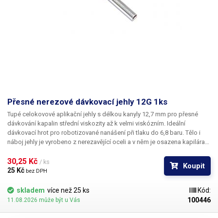
Přesné nerezové dávkovací jehly 12G 1ks
Tupé celokovové aplikační jehly s délkou kanyly 12,7 mm pro přesné
dávkování kapalin střední viskozity až k velmi viskózním. Ideální
dávkovací hrot pro robotizované nanášení při tlaku do 6,8 baru. Tělo i
náboj jehly je vyrobeno z nerezavějící oceli a v něm je osazena kapilára
z ušlechtilé rafinované oceli. Při výrobě je kladen důraz na kvalitu
povrchu a přesné dodržení vnitřních průměrů jehly a proto je povrch
30,25 Kč 
/ ks
Koupit
kapiláry elektrolyticky leštěn.
25 Kč 
bez DPH
skladem
více než 25 ks
Kód:
100446
11.08.2026 může být u Vás