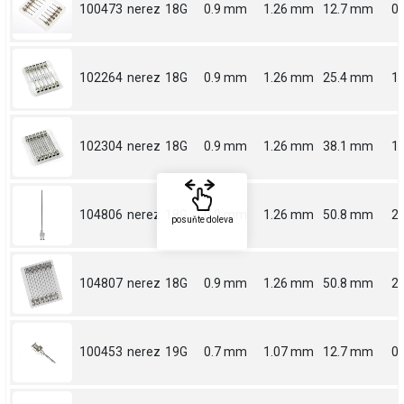
100473
nerez
18G
0.9 mm
1.26 mm
12.7 mm
0.
102264
nerez
18G
0.9 mm
1.26 mm
25.4 mm
1
102304
nerez
18G
0.9 mm
1.26 mm
38.1 mm
1.
104806
nerez
18G
0.9 mm
1.26 mm
50.8 mm
2
posuňte doleva
104807
nerez
18G
0.9 mm
1.26 mm
50.8 mm
2
100453
nerez
19G
0.7 mm
1.07 mm
12.7 mm
0.