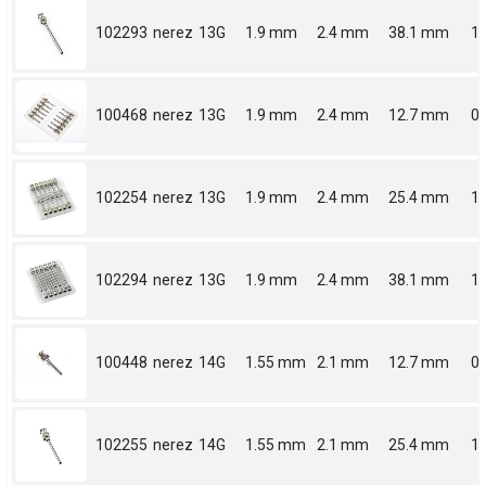
102293
nerez
13G
1.9 mm
2.4 mm
38.1 mm
1.
100468
nerez
13G
1.9 mm
2.4 mm
12.7 mm
0.
102254
nerez
13G
1.9 mm
2.4 mm
25.4 mm
1
102294
nerez
13G
1.9 mm
2.4 mm
38.1 mm
1.
100448
nerez
14G
1.55 mm
2.1 mm
12.7 mm
0.
102255
nerez
14G
1.55 mm
2.1 mm
25.4 mm
1