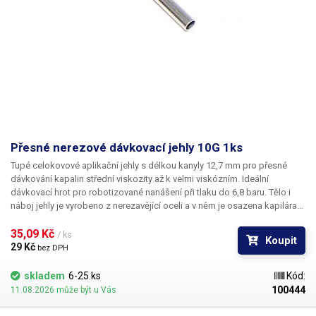
Přesné nerezové dávkovací jehly 10G 1ks
Tupé celokovové aplikační jehly s délkou kanyly 12,7 mm pro přesné
dávkování kapalin střední viskozity až k velmi viskózním. Ideální
dávkovací hrot pro robotizované nanášení při tlaku do 6,8 baru. Tělo i
náboj jehly je vyrobeno z nerezavějící oceli a v něm je osazena kapilára
z ušlechtilé rafinované oceli. Při výrobě je kladen důraz na kvalitu
povrchu a přesné dodržení vnitřních průměrů jehly a proto je povrch
35,09 Kč 
/ ks
Koupit
kapiláry elektrolyticky leštěn.
29 Kč 
bez DPH
skladem
6-25 ks
Kód:
100444
11.08.2026 může být u Vás