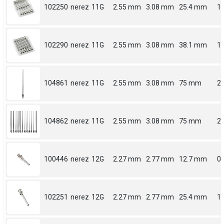
102250
nerez
11G
2.55 mm
3.08 mm
25.4 mm
1
102290
nerez
11G
2.55 mm
3.08 mm
38.1 mm
1.
104861
nerez
11G
2.55 mm
3.08 mm
75 mm
2.
104862
nerez
11G
2.55 mm
3.08 mm
75 mm
2.
100446
nerez
12G
2.27 mm
2.77 mm
12.7 mm
0.
102251
nerez
12G
2.27 mm
2.77 mm
25.4 mm
1