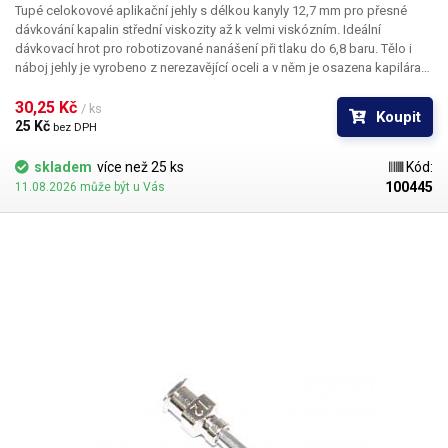
Tupé celokovové aplikační jehly s délkou kanyly 12,7 mm pro přesné
dávkování kapalin střední viskozity až k velmi viskózním. Ideální
dávkovací hrot pro robotizované nanášení při tlaku do 6,8 baru. Tělo i
náboj jehly je vyrobeno z nerezavějící oceli a v něm je osazena kapilára
z ušlechtilé rafinované oceli. Při výrobě je kladen důraz na kvalitu
povrchu a přesné dodržení vnitřních průměrů jehly a proto je povrch
30,25 Kč 
/ ks
Koupit
kapiláry elektrolyticky leštěn.
25 Kč 
bez DPH
skladem
více než 25 ks
Kód:
100445
11.08.2026 může být u Vás