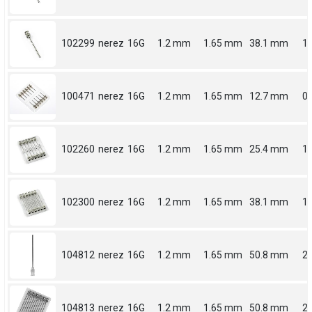
102299
nerez
16G
1.2 mm
1.65 mm
38.1 mm
1.
100471
nerez
16G
1.2 mm
1.65 mm
12.7 mm
0.
102260
nerez
16G
1.2 mm
1.65 mm
25.4 mm
1
102300
nerez
16G
1.2 mm
1.65 mm
38.1 mm
1.
104812
nerez
16G
1.2 mm
1.65 mm
50.8 mm
2
104813
nerez
16G
1.2 mm
1.65 mm
50.8 mm
2