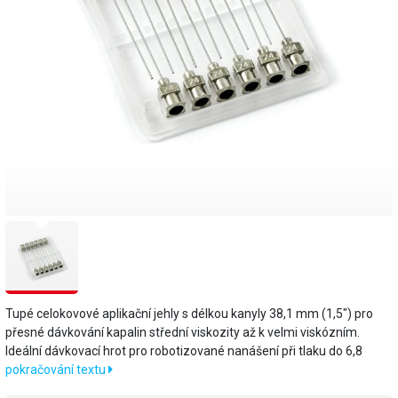
Tupé celokovové aplikační jehly s délkou kanyly 38,1 mm (1,5") pro
přesné dávkování kapalin střední viskozity až k velmi viskózním.
Ideální dávkovací hrot pro robotizované nanášení při tlaku do 6,8
pokračování textu