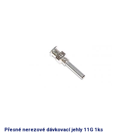
Přesné nerezové dávkovací jehly 11G 1ks