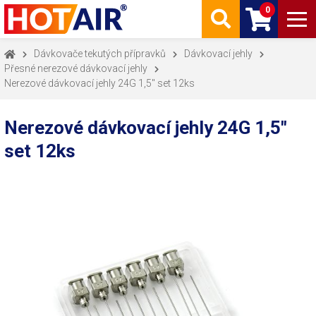
0
Dávkovače tekutých přípravků
Dávkovací jehly
Přesné nerezové dávkovací jehly
Nerezové dávkovací jehly 24G 1,5" set 12ks
Nerezové dávkovací jehly 24G 1,5"
set 12ks