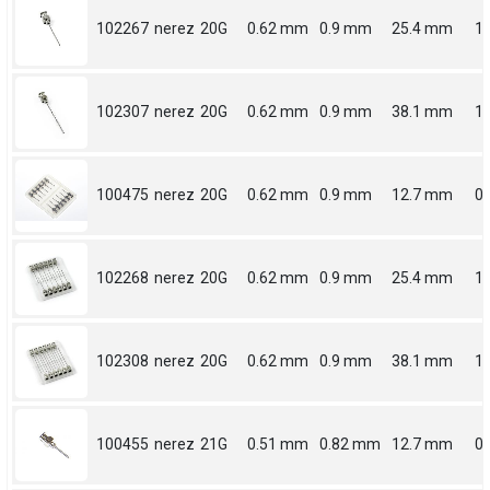
102267
nerez
20G
0.62 mm
0.9 mm
25.4 mm
1
102307
nerez
20G
0.62 mm
0.9 mm
38.1 mm
1.
100475
nerez
20G
0.62 mm
0.9 mm
12.7 mm
0.
102268
nerez
20G
0.62 mm
0.9 mm
25.4 mm
1
102308
nerez
20G
0.62 mm
0.9 mm
38.1 mm
1.
100455
nerez
21G
0.51 mm
0.82 mm
12.7 mm
0.