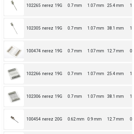
102265
nerez
19G
0.7 mm
1.07 mm
25.4 mm
1
102305
nerez
19G
0.7 mm
1.07 mm
38.1 mm
1.
100474
nerez
19G
0.7 mm
1.07 mm
12.7 mm
0.
102266
nerez
19G
0.7 mm
1.07 mm
25.4 mm
1
102306
nerez
19G
0.7 mm
1.07 mm
38.1 mm
1.
100454
nerez
20G
0.62 mm
0.9 mm
12.7 mm
0.