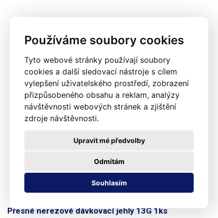
Používáme soubory cookies
Tyto webové stránky používají soubory
cookies a další sledovací nástroje s cílem
vylepšení uživatelského prostředí, zobrazení
přizpůsobeného obsahu a reklam, analýzy
návštěvnosti webových stránek a zjištění
zdroje návštěvnosti.
Upravit mé předvolby
Odmítám
Souhlasím
Přesné nerezové dávkovací jehly 13G 1ks