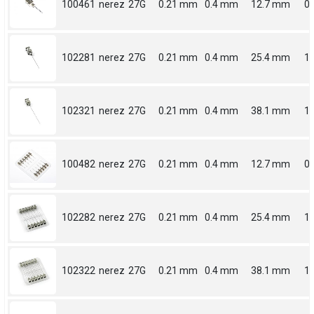
100461
nerez
27G
0.21 mm
0.4 mm
12.7 mm
0.
102281
nerez
27G
0.21 mm
0.4 mm
25.4 mm
1
102321
nerez
27G
0.21 mm
0.4 mm
38.1 mm
1.
100482
nerez
27G
0.21 mm
0.4 mm
12.7 mm
0.
102282
nerez
27G
0.21 mm
0.4 mm
25.4 mm
1
102322
nerez
27G
0.21 mm
0.4 mm
38.1 mm
1.