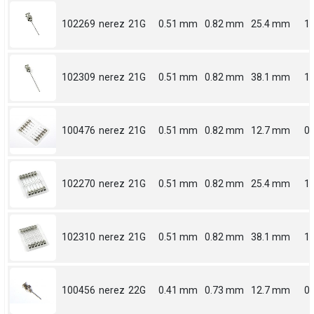
102269
nerez
21G
0.51 mm
0.82 mm
25.4 mm
1
102309
nerez
21G
0.51 mm
0.82 mm
38.1 mm
1.
100476
nerez
21G
0.51 mm
0.82 mm
12.7 mm
0.
102270
nerez
21G
0.51 mm
0.82 mm
25.4 mm
1
102310
nerez
21G
0.51 mm
0.82 mm
38.1 mm
1.
100456
nerez
22G
0.41 mm
0.73 mm
12.7 mm
0.