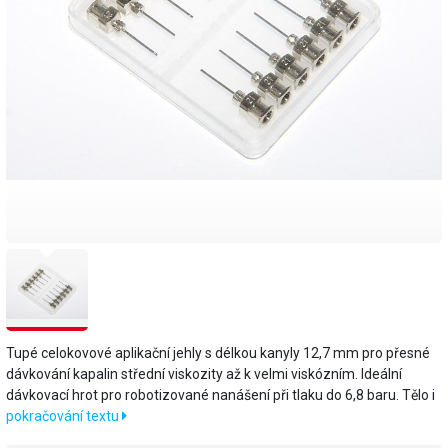
Tupé celokovové aplikační jehly s délkou kanyly 12,7 mm pro přesné
dávkování kapalin střední viskozity až k velmi viskózním. Ideální
dávkovací hrot pro robotizované nanášení při tlaku do 6,8 baru. Tělo i
pokračování textu