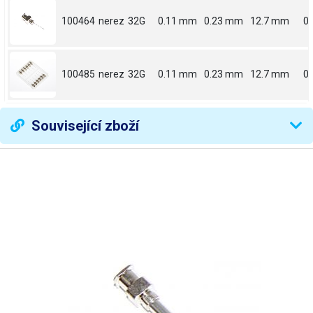
100464
nerez
32G
0.11 mm
0.23 mm
12.7 mm
0.
100485
nerez
32G
0.11 mm
0.23 mm
12.7 mm
0.
Související zboží