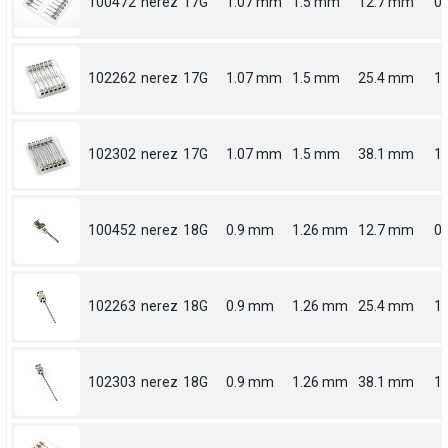
100472
nerez
17G
1.07 mm
1.5 mm
12.7 mm
0.
102262
nerez
17G
1.07 mm
1.5 mm
25.4 mm
1
102302
nerez
17G
1.07 mm
1.5 mm
38.1 mm
1.
100452
nerez
18G
0.9 mm
1.26 mm
12.7 mm
0.
102263
nerez
18G
0.9 mm
1.26 mm
25.4 mm
1
102303
nerez
18G
0.9 mm
1.26 mm
38.1 mm
1.