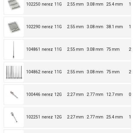
102250
nerez
11G
2.55 mm
3.08 mm
25.4 mm
1
102290
nerez
11G
2.55 mm
3.08 mm
38.1 mm
1.
104861
nerez
11G
2.55 mm
3.08 mm
75 mm
2.
104862
nerez
11G
2.55 mm
3.08 mm
75 mm
2.
100446
nerez
12G
2.27 mm
2.77 mm
12.7 mm
0.
102251
nerez
12G
2.27 mm
2.77 mm
25.4 mm
1