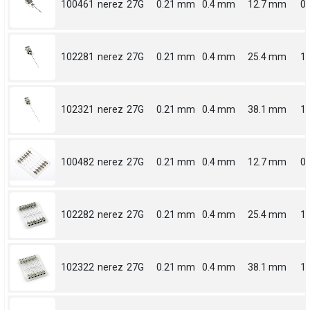
100461
nerez
27G
0.21 mm
0.4 mm
12.7 mm
0.
102281
nerez
27G
0.21 mm
0.4 mm
25.4 mm
1
102321
nerez
27G
0.21 mm
0.4 mm
38.1 mm
1.
100482
nerez
27G
0.21 mm
0.4 mm
12.7 mm
0.
102282
nerez
27G
0.21 mm
0.4 mm
25.4 mm
1
102322
nerez
27G
0.21 mm
0.4 mm
38.1 mm
1.