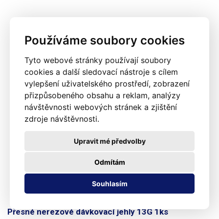
Používáme soubory cookies
Tyto webové stránky používají soubory
cookies a další sledovací nástroje s cílem
vylepšení uživatelského prostředí, zobrazení
přizpůsobeného obsahu a reklam, analýzy
návštěvnosti webových stránek a zjištění
zdroje návštěvnosti.
Upravit mé předvolby
Odmítám
Souhlasím
Přesné nerezové dávkovací jehly 13G 1ks