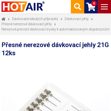
0
Dávkovače tekutých přípravků
Dávkovací jehly
Přesné nerezové dávkovací jehly
Nerezové precizní dávkovací trysky k automatizovaným dispenzorům
Přesné nerezové dávkovací jehly 21G
12ks