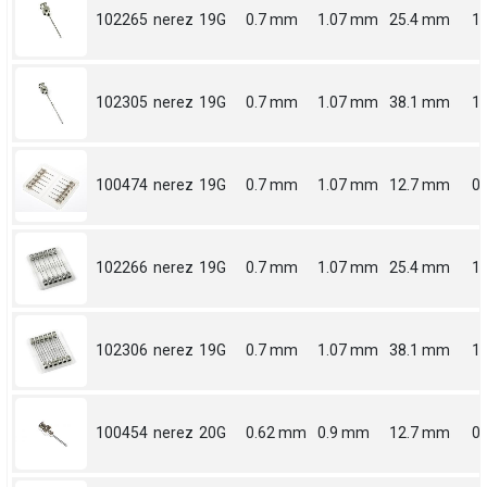
102265
nerez
19G
0.7 mm
1.07 mm
25.4 mm
1
102305
nerez
19G
0.7 mm
1.07 mm
38.1 mm
1.
100474
nerez
19G
0.7 mm
1.07 mm
12.7 mm
0.
102266
nerez
19G
0.7 mm
1.07 mm
25.4 mm
1
102306
nerez
19G
0.7 mm
1.07 mm
38.1 mm
1.
100454
nerez
20G
0.62 mm
0.9 mm
12.7 mm
0.