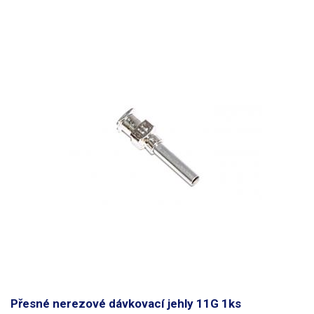
Přesné nerezové dávkovací jehly 11G 1ks