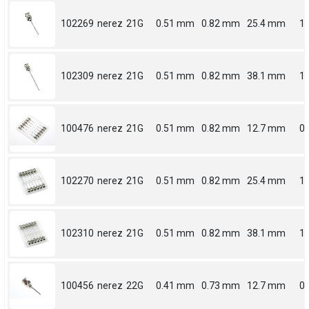
102269
nerez
21G
0.51 mm
0.82 mm
25.4 mm
1
102309
nerez
21G
0.51 mm
0.82 mm
38.1 mm
1.
100476
nerez
21G
0.51 mm
0.82 mm
12.7 mm
0.
102270
nerez
21G
0.51 mm
0.82 mm
25.4 mm
1
102310
nerez
21G
0.51 mm
0.82 mm
38.1 mm
1.
100456
nerez
22G
0.41 mm
0.73 mm
12.7 mm
0.