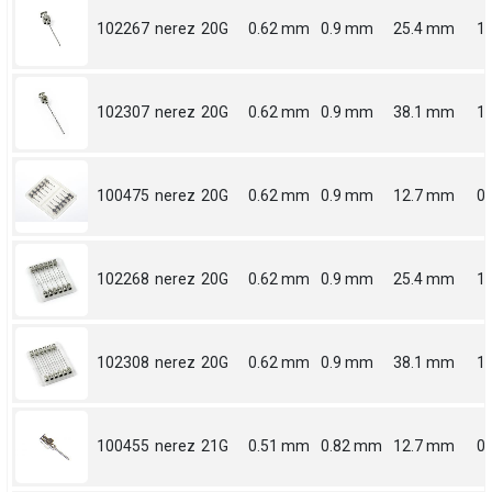
102267
nerez
20G
0.62 mm
0.9 mm
25.4 mm
1
102307
nerez
20G
0.62 mm
0.9 mm
38.1 mm
1.
100475
nerez
20G
0.62 mm
0.9 mm
12.7 mm
0.
102268
nerez
20G
0.62 mm
0.9 mm
25.4 mm
1
102308
nerez
20G
0.62 mm
0.9 mm
38.1 mm
1.
100455
nerez
21G
0.51 mm
0.82 mm
12.7 mm
0.