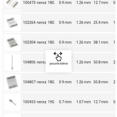
100473
nerez
18G
0.9 mm
1.26 mm
12.7 mm
0.
102264
nerez
18G
0.9 mm
1.26 mm
25.4 mm
1
102304
nerez
18G
0.9 mm
1.26 mm
38.1 mm
1.
104806
nerez
18G
0.9 mm
1.26 mm
50.8 mm
2
posuňte doleva
104807
nerez
18G
0.9 mm
1.26 mm
50.8 mm
2
100453
nerez
19G
0.7 mm
1.07 mm
12.7 mm
0.