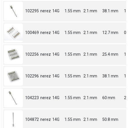
102295
nerez
14G
1.55 mm
2.1 mm
38.1 mm
1.
100469
nerez
14G
1.55 mm
2.1 mm
12.7 mm
0.
102256
nerez
14G
1.55 mm
2.1 mm
25.4 mm
1
102296
nerez
14G
1.55 mm
2.1 mm
38.1 mm
1.
104223
nerez
14G
1.55 mm
2.1 mm
60 mm
2.
104872
nerez
14G
1.55 mm
2.1 mm
50.8 mm