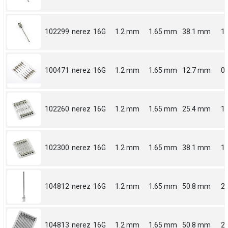
102299
nerez
16G
1.2 mm
1.65 mm
38.1 mm
1.
100471
nerez
16G
1.2 mm
1.65 mm
12.7 mm
0.
102260
nerez
16G
1.2 mm
1.65 mm
25.4 mm
1
102300
nerez
16G
1.2 mm
1.65 mm
38.1 mm
1.
104812
nerez
16G
1.2 mm
1.65 mm
50.8 mm
2
104813
nerez
16G
1.2 mm
1.65 mm
50.8 mm
2