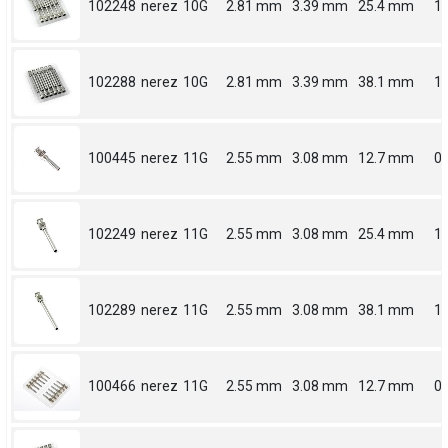
102248
nerez
10G
2.81 mm
3.39 mm
25.4 mm
1
102288
nerez
10G
2.81 mm
3.39 mm
38.1 mm
1.
100445
nerez
11G
2.55 mm
3.08 mm
12.7 mm
0.
102249
nerez
11G
2.55 mm
3.08 mm
25.4 mm
1
102289
nerez
11G
2.55 mm
3.08 mm
38.1 mm
1.
100466
nerez
11G
2.55 mm
3.08 mm
12.7 mm
0.