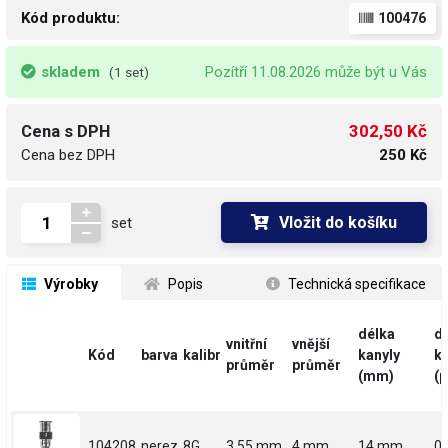
Kód produktu:
100476
skladem
Pozítří 11.08.2026 může být u Vás
(1 set)
302,50 Kč
Cena s DPH
Cena bez DPH
250 Kč
Vložit do košíku
set
 Výrobky
 Popis
 Technická specifikace
délka
d
vnitřní
vnější
Kód
barva
kalibr
kanyly
ka
průměr
průměr
(mm)
(p
104208
nerez
8G
3.55 mm
4 mm
14 mm
0.