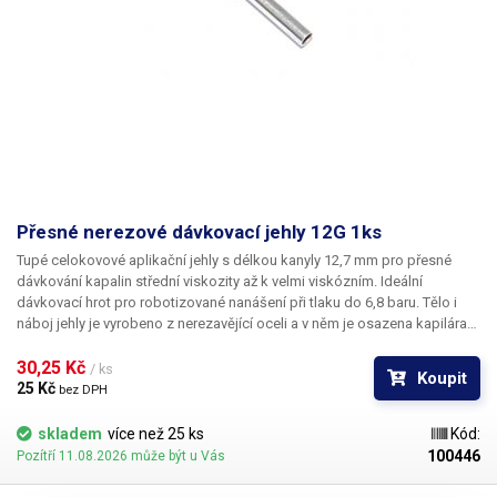
Přesné nerezové dávkovací jehly 12G 1ks
Tupé celokovové aplikační jehly s délkou kanyly 12,7 mm pro přesné
dávkování kapalin střední viskozity až k velmi viskózním. Ideální
dávkovací hrot pro robotizované nanášení při tlaku do 6,8 baru. Tělo i
náboj jehly je vyrobeno z nerezavějící oceli a v něm je osazena kapilára
z ušlechtilé rafinované oceli. Při výrobě je kladen důraz na kvalitu
povrchu a přesné dodržení vnitřních průměrů jehly a proto je povrch
30,25 Kč 
/ ks
Koupit
kapiláry elektrolyticky leštěn.
25 Kč 
bez DPH
skladem
více než 25 ks
Kód:
100446
Pozítří 11.08.2026 může být u Vás