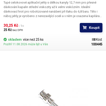
Tupé celokovové aplikační jehly s délkou kanyly 12,7 mm pro přesné
dávkování kapalin střední viskozity až k velmi viskózním. Ideální
dávkovací hrot pro robotizované nanášení při tlaku do 6,8 baru. Tělo i
náboj jehly je vyrobeno z nerezavějící oceli a v něm je osazena kapilára
z ušlechtilé rafinované oceli. Při výrobě je kladen důraz na kvalitu
povrchu a přesné dodržení vnitřních průměrů jehly a proto je povrch
30,25 Kč 
/ ks
Koupit
kapiláry elektrolyticky leštěn.
25 Kč 
bez DPH
skladem
více než 25 ks
Kód:
100445
Pozítří 11.08.2026 může být u Vás