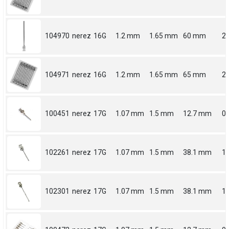
104970
nerez
16G
1.2 mm
1.65 mm
60 mm
2.
104971
nerez
16G
1.2 mm
1.65 mm
65 mm
2.
100451
nerez
17G
1.07 mm
1.5 mm
12.7 mm
0.
102261
nerez
17G
1.07 mm
1.5 mm
38.1 mm
1.
102301
nerez
17G
1.07 mm
1.5 mm
38.1 mm
1.