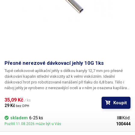
Přesné nerezové dávkovací jehly 10G 1ks
Tupé celokovové aplikační jehly s délkou kanyly 12,7 mm pro přesné
dávkování kapalin střední viskozity až k velmi viskózním. Ideální
dávkovací hrot pro robotizované nanášení při tlaku do 6,8 baru. Tělo i
náboj jehly je vyrobeno z nerezavějící oceli a v něm je osazena kapilára
z ušlechtilé rafinované oceli. Při výrobě je kladen důraz na kvalitu
povrchu a přesné dodržení vnitřních průměrů jehly a proto je povrch
35,09 Kč 
/ ks
Koupit
kapiláry elektrolyticky leštěn.
29 Kč 
bez DPH
skladem
6-25 ks
Kód:
100444
Pozítří 11.08.2026 může být u Vás