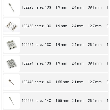
102293
nerez
13G
1.9 mm
2.4 mm
38.1 mm
1.
100468
nerez
13G
1.9 mm
2.4 mm
12.7 mm
0.
102254
nerez
13G
1.9 mm
2.4 mm
25.4 mm
1
102294
nerez
13G
1.9 mm
2.4 mm
38.1 mm
1.
100448
nerez
14G
1.55 mm
2.1 mm
12.7 mm
0.
102255
nerez
14G
1.55 mm
2.1 mm
25.4 mm
1