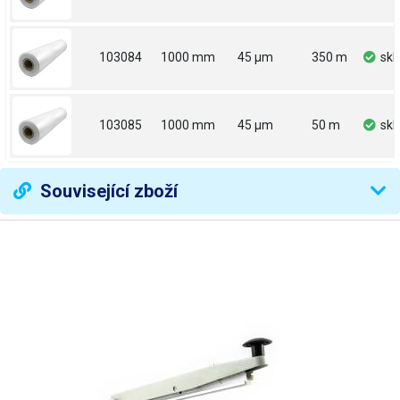
103084
1000 mm
45 µm
350 m
sk
103085
1000 mm
45 µm
50 m
sk
Související zboží