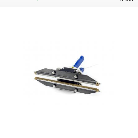
trvale, ale pouze při stlačení rukojeti. Čas ohřevu odporového drátu
nastavíte potenciometrem dle materiálu svařovaného plastu a jeho
tloušťky. Vypínání je řízeno automaticky, vždy přesně po uplynutí
nastaveného intervalu. Maximální tloušťka svařované fólie činí 2 × 0,2
mm (200 mikrometrů na jednu fólii). Svářečka fólií najde své uplatnění v
různých odvětvích, zejména však při prodeji různě velkých předmětů,
které lze zatavit do obalu Vámi určené velikosti nebo v medicíně k balení
vzorků či léků. Výsledek je díky časovači vždy dokonalý a výsledný obal
působí profesionálně. Svářečka je oproti verzím bez řezacího nože
celokovová a je vhodná pro vysokou pracovní zátěž.
Upozornění:
délka
tavné struny svářečky sice dosahuje deklarované délky, nicméně není
úplně reálné efektivně svařovat pytlíky o stejné délce. Obsluha by musela
sáček velice přesně pozicovat, aby kraje fólie byly přesně položeny na
tavné struně, což by značně navyšovalo potřebnou dobu pro svařování.
Pokud by vše nebylo přesně napozicováno, nedošlo by k řádnému
svaření okrajů a výsledný svar by nebyl vodotěsný. Navíc sáčky / rukávy
nemají vždy přesně odpovídající šířku, jakou výrobce uvádí. Může se
tedy stát, že fóliový rukáv o šířce 200mm může mít například 203mm a už
jen díky tomu by nebylo reálné vodotěsný svar vyhotovit. Proto
vždy volte
svářečku fólií s dostatečnou rezervou
. Rezerva by však neměla být
zbytečně vysoká, jelikož v místech, kde nedochází ke svařování, se tavný
drát včetně teflonové tkaniny a silikonového přítlačného těsnění
zbytečně přehřívá. Pro práci se sáčky o šíři 10 cm je kupříkladu volba
svářečky s typovým značením 400 (a tedy délkou struny 40 cm) zcela