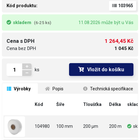
Kód produktu:
103965
skladem
11.08.2026 může být u Vás
(6-25 ks)
1 264,45 Kč
Cena s DPH
Cena bez DPH
1 045 Kč
Vložit do košíku
ks
 Výrobky
 Popis
 Technická specifikace
Kód
Šíře
Tloušťka
Délka
sklad
104980
100 mm
200 µm
200 m
sk