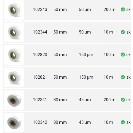
102343
50 mm
50 µm
200 m
sk
102344
50 mm
50 µm
10 m
sk
102820
50 mm
150 µm
100 m
sk
102821
50 mm
150 µm
10 m
sk
102341
80 mm
45 µm
200 m
sk
102342
80 mm
45 µm
10 m
sk