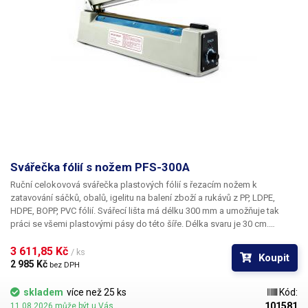
Svářečka fólií s nožem PFS-300A
Ruční celokovová svářečka plastových fólií s řezacím nožem
k
zatavování sáčků, obalů, igelitu na balení zboží a rukávů z PP, LDPE,
HDPE, BOPP, PVC fólií. Svářecí lišta má délku
300 mm
a umožňuje tak
práci se všemi plastovými pásy do této šíře. Délka svaru je
30 cm
.
Výsledný svár je možné oříznout pomocí integrovaného nože, což
výrazně urychluje práci oproti svářečkám bez nože, kde je třeba
3 611,85 Kč 
/ ks
Koupit
provádět dodatečný ořez mimo svářečku. Vhodné zejména pro
2 985 Kč 
bez DPH
kontinuální balení s využitím nekonečných igelitových tunelů (igelitové
rukávy), které pak není třeba dodatečně stříhat. Náhradní břity najdete v
skladem
více než 25 ks
Kód:
naší nabídce. U impulzních svářeček není svářecí topný drát ohříván
101581
11.08.2026 může být u Vás