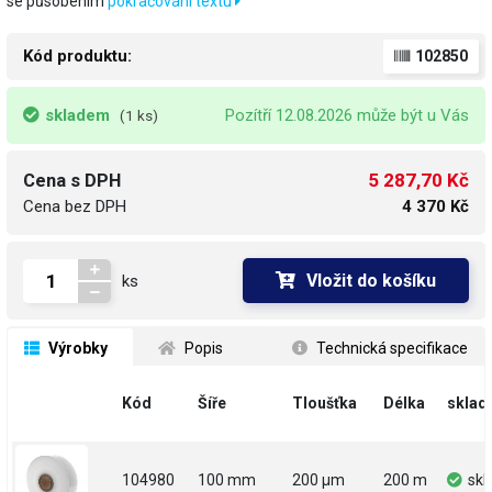
se působením
pokračování textu
Kód produktu:
102850
skladem
Pozítří 12.08.2026 může být u Vás
(1 ks)
5 287,70 Kč
Cena s DPH
Cena bez DPH
4 370 Kč
Vložit do košíku
ks
 Výrobky
 Popis
 Technická specifikace
Kód
Šíře
Tloušťka
Délka
sklad
104980
100 mm
200 µm
200 m
sk