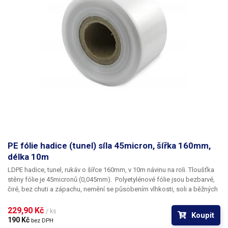
PE fólie hadice (tunel) síla 45micron, šířka 160mm,
délka 10m
LDPE hadice, tunel, rukáv o šířce 160mm, v 10m návinu na roli
. Tloušťka
stěny fólie je
45micronů
(0,045mm). ​Polyetylénové fólie jsou bezbarvé,
čiré, bez chuti a zápachu, nemění se působením vlhkosti, soli a běžných
chemikálií. Mají dlouhou životnost, jsou pružné, teplem lehce svařitelné,
odolné proti mrazu a vlhkosti. Fólie je vhodná pro výrobu pytlů, sáčků a
229,90 Kč 
/ ks
Koupit
obalů jakéhokoliv zboží. PE fólie jsou zdravotně nezávadné, 100%
190 Kč 
bez DPH
recyklovatelné a jsou vhodné i pro balení potravin (certifikát k