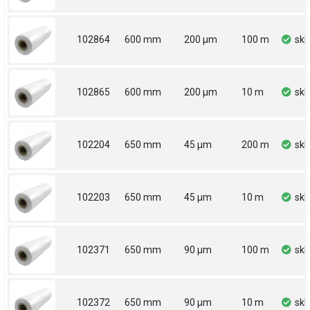
102864
600 mm
200 µm
100 m
sk
102865
600 mm
200 µm
10 m
sk
102204
650 mm
45 µm
200 m
sk
102203
650 mm
45 µm
10 m
sk
102371
650 mm
90 µm
100 m
sk
102372
650 mm
90 µm
10 m
sk