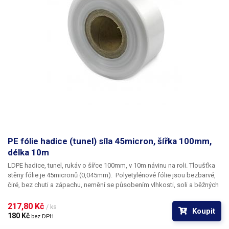
PE fólie hadice (tunel) síla 45micron, šířka 100mm,
délka 10m
LDPE hadice, tunel, rukáv o šířce 100mm, v 10m návinu na roli
. Tloušťka
stěny fólie je
45micronů
(0,045mm). ​Polyetylénové fólie jsou bezbarvé,
čiré, bez chuti a zápachu, nemění se působením vlhkosti, soli a běžných
chemikálií. Mají dlouhou životnost, jsou pružné, teplem lehce svařitelné,
odolné proti mrazu a vlhkosti. Fólie je vhodná pro výrobu pytlů, sáčků a
217,80 Kč 
/ ks
Koupit
obalů jakéhokoliv zboží. PE fólie jsou zdravotně nezávadné, 100%
180 Kč 
bez DPH
recyklovatelné a jsou vhodné i pro balení potravin (certifikát k