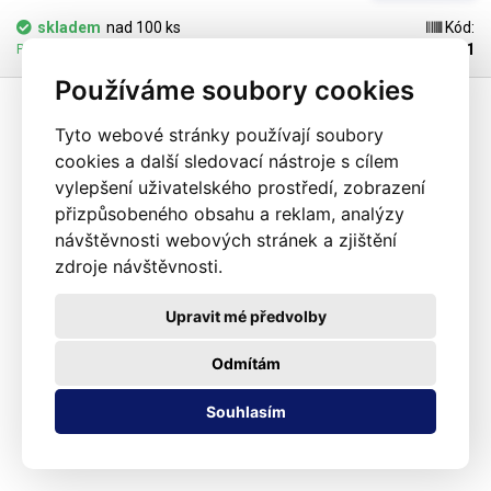
dispozici). Jako obalový prostředek splňují požadavky zákona č.
skladem
nad 100 ks
Kód:
477/2001 Sb. (zákon o obalech). Ideální pro svařování všemi impulsními
102181
Pozítří 12.08.2026 může být u Vás
svářečkami z naší nabídky. Cena je za roli 10 metrů. Materiál: LD-PE (Low
Používáme soubory cookies
Density Polyethylen) Tloušťka materiálu: 45micron (0,045mm)*2 Šířka:
160mm Délka návinu: 10 metrů Barva: čirá Tolerance rozměrů +/- 10%
Fotografie je pouze ilustrativní
Tyto webové stránky používají soubory
cookies a další sledovací nástroje s cílem
vylepšení uživatelského prostředí, zobrazení
přizpůsobeného obsahu a reklam, analýzy
návštěvnosti webových stránek a zjištění
zdroje návštěvnosti.
Upravit mé předvolby
Odmítám
Souhlasím