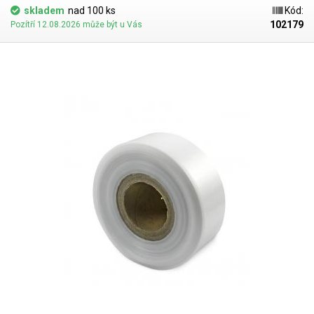
dispozici). Jako obalový prostředek splňují požadavky zákona č.
skladem
nad 100 ks
Kód:
477/2001 Sb. (zákon o obalech). Ideální pro svařování všemi impulsními
102179
Pozítří 12.08.2026 může být u Vás
svářečkami z naší nabídky. Cena je za roli 10 metrů. Materiál: LD-PE (Low
Density Polyethylen) Tloušťka materiálu: 45micron (0,045mm)*2 Šířka:
100mm Délka návinu: 10 metrů Barva: čirá Tolerance rozměrů +/- 10%
Fotografie je pouze ilustrativní