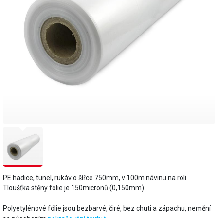
PE hadice, tunel, rukáv o šířce 750mm, v 100m návinu na roli.
Tloušťka stěny fólie je 150micronů (0,150mm).
​Polyetylénové fólie jsou bezbarvé, čiré, bez chuti a zápachu, nemění