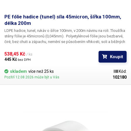
PE fólie hadice (tunel) síla 45micron, šířka 100mm,
délka 200m
LDPE hadice, tunel, rukáv o šířce 100mm, v 200m návinu na roli
. Tloušťka
stěny fólie je
45micronů
(0,045mm). ​Polyetylénové fólie jsou bezbarvé,
čiré, bez chuti a zápachu, nemění se působením vlhkosti, soli a běžných
chemikálií. Mají dlouhou životnost, jsou pružné, teplem lehce svařitelné,
odolné proti mrazu a vlhkosti. Fólie je vhodná pro výrobu pytlů, sáčků a
538,45 Kč 
/ ks
Koupit
obalů jakéhokoliv zboží. PE fólie jsou zdravotně nezávadné, 100%
445 Kč 
bez DPH
recyklovatelné a jsou vhodné i pro balení potravin (certifikát k
dispozici). Jako obalový prostředek splňují požadavky zákona č.
skladem
více než 25 ks
Kód:
477/2001 Sb. (zákon o obalech). Ideální pro svařování všemi impulsními
102180
Pozítří 12.08.2026 může být u Vás
svářečkami z naší nabídky. Cena je za roli 200 metrů. Materiál: LD-PE
(Low Density Polyethylen) Tloušťka materiálu: 45micron (0,045mm)*2
Délka návinu: 200 metrů Barva: čirá Tolerance rozměrů +/- 10%