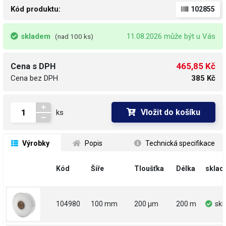
Kód produktu:
102855
skladem
11.08.2026 může být u Vás
(nad 100 ks)
465,85 Kč
Cena s DPH
Cena bez DPH
385 Kč
Vložit do košíku
ks
 Výrobky
 Popis
 Technická specifikace
Kód
Šíře
Tloušťka
Délka
sklad
104980
100 mm
200 µm
200 m
sk