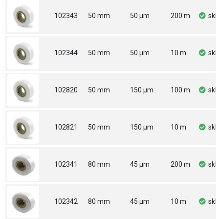
102343
50 mm
50 µm
200 m
sk
102344
50 mm
50 µm
10 m
sk
102820
50 mm
150 µm
100 m
sk
102821
50 mm
150 µm
10 m
sk
102341
80 mm
45 µm
200 m
sk
102342
80 mm
45 µm
10 m
sk