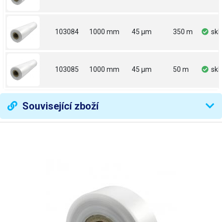
103084
1000 mm
45 µm
350 m
sk
103085
1000 mm
45 µm
50 m
sk
Související zboží