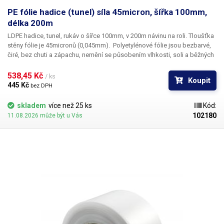
PE fólie hadice (tunel) síla 45micron, šířka 100mm,
délka 200m
LDPE hadice, tunel, rukáv o šířce 100mm, v 200m návinu na roli
. Tloušťka
stěny fólie je
45micronů
(0,045mm). ​Polyetylénové fólie jsou bezbarvé,
čiré, bez chuti a zápachu, nemění se působením vlhkosti, soli a běžných
chemikálií. Mají dlouhou životnost, jsou pružné, teplem lehce svařitelné,
odolné proti mrazu a vlhkosti. Fólie je vhodná pro výrobu pytlů, sáčků a
538,45 Kč 
/ ks
Koupit
obalů jakéhokoliv zboží. PE fólie jsou zdravotně nezávadné, 100%
445 Kč 
bez DPH
recyklovatelné a jsou vhodné i pro balení potravin (certifikát k
dispozici). Jako obalový prostředek splňují požadavky zákona č.
skladem
více než 25 ks
Kód:
477/2001 Sb. (zákon o obalech). Ideální pro svařování všemi impulsními
102180
11.08.2026 může být u Vás
svářečkami z naší nabídky. Cena je za roli 200 metrů. Materiál: LD-PE
(Low Density Polyethylen) Tloušťka materiálu: 45micron (0,045mm)*2
Délka návinu: 200 metrů Barva: čirá Tolerance rozměrů +/- 10%