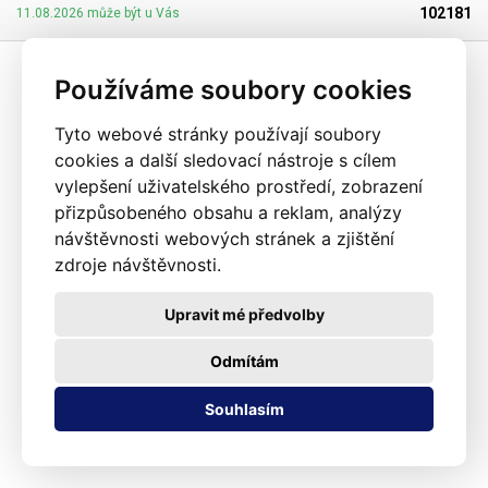
477/2001 Sb. (zákon o obalech). Ideální pro svařování všemi impulsními
102181
11.08.2026 může být u Vás
svářečkami z naší nabídky. Cena je za roli 10 metrů. Materiál: LD-PE (Low
Density Polyethylen) Tloušťka materiálu: 45micron (0,045mm)*2 Šířka:
160mm Délka návinu: 10 metrů Barva: čirá Tolerance rozměrů +/- 10%
Používáme soubory cookies
Fotografie je pouze ilustrativní
Tyto webové stránky používají soubory
cookies a další sledovací nástroje s cílem
vylepšení uživatelského prostředí, zobrazení
přizpůsobeného obsahu a reklam, analýzy
návštěvnosti webových stránek a zjištění
zdroje návštěvnosti.
Upravit mé předvolby
Odmítám
Souhlasím