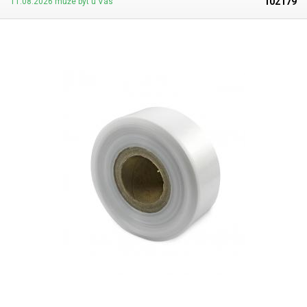
102179
11.08.2026 může být u Vás
svářečkami z naší nabídky. Cena je za roli 10 metrů. Materiál: LD-PE (Low
Density Polyethylen) Tloušťka materiálu: 45micron (0,045mm)*2 Šířka:
100mm Délka návinu: 10 metrů Barva: čirá Tolerance rozměrů +/- 10%
Fotografie je pouze ilustrativní