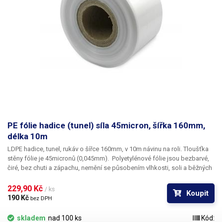
PE fólie hadice (tunel) síla 45micron, šířka 160mm,
délka 10m
LDPE hadice, tunel, rukáv o šířce 160mm, v 10m návinu na roli
. Tloušťka
stěny fólie je
45micronů
(0,045mm). ​Polyetylénové fólie jsou bezbarvé,
čiré, bez chuti a zápachu, nemění se působením vlhkosti, soli a běžných
chemikálií. Mají dlouhou životnost, jsou pružné, teplem lehce svařitelné,
odolné proti mrazu a vlhkosti. Fólie je vhodná pro výrobu pytlů, sáčků a
229,90 Kč 
/ ks
Koupit
obalů jakéhokoliv zboží. PE fólie jsou zdravotně nezávadné, 100%
190 Kč 
bez DPH
recyklovatelné a jsou vhodné i pro balení potravin (certifikát k
dispozici). Jako obalový prostředek splňují požadavky zákona č.
skladem
nad 100 ks
Kód: