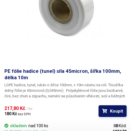
PE fólie hadice (tunel) síla 45micron, šířka 100mm,
délka 10m
LDPE hadice, tunel, rukáv o šířce 100mm, v 10m návinu na roli
. Tloušťka
stěny fólie je
45micronů
(0,045mm). ​Polyetylénové fólie jsou bezbarvé,
čiré, bez chuti a zápachu, nemění se působením vlhkosti, soli a běžných
chemikálií. Mají dlouhou životnost, jsou pružné, teplem lehce svařitelné,
odolné proti mrazu a vlhkosti. Fólie je vhodná pro výrobu pytlů, sáčků a
217,80 Kč 
/ ks
Koupit
obalů jakéhokoliv zboží. PE fólie jsou zdravotně nezávadné, 100%
180 Kč 
bez DPH
recyklovatelné a jsou vhodné i pro balení potravin (certifikát k
dispozici). Jako obalový prostředek splňují požadavky zákona č.
skladem
nad 100 ks
Kód:
477/2001 Sb. (zákon o obalech). Ideální pro svařování všemi impulsními