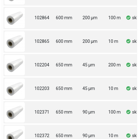
102864
600 mm
200 µm
100 m
sk
102865
600 mm
200 µm
10 m
sk
102204
650 mm
45 µm
200 m
sk
102203
650 mm
45 µm
10 m
sk
102371
650 mm
90 µm
100 m
sk
102372
650 mm
90 µm
10 m
sk