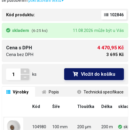
se působením
pokračování textu
Kód produktu:
102846
skladem
11.08.2026 může být u Vás
(6-25 ks)
4 470,95 Kč
Cena s DPH
Cena bez DPH
3 695 Kč
Vložit do košíku
ks
 Výrobky
 Popis
 Technická specifikace
Kód
Šíře
Tloušťka
Délka
sklad
104980
100 mm
200 µm
200 m
sk