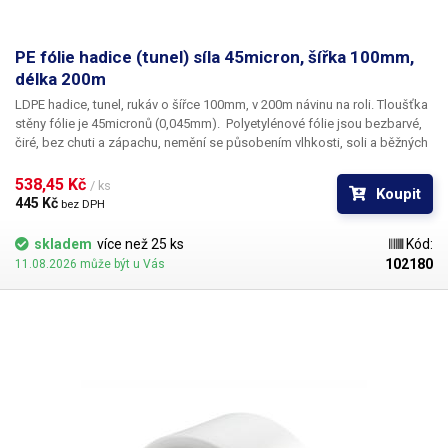
PE fólie hadice (tunel) síla 45micron, šířka 100mm,
délka 200m
LDPE hadice, tunel, rukáv o šířce 100mm, v 200m návinu na roli
. Tloušťka
stěny fólie je
45micronů
(0,045mm). ​Polyetylénové fólie jsou bezbarvé,
čiré, bez chuti a zápachu, nemění se působením vlhkosti, soli a běžných
chemikálií. Mají dlouhou životnost, jsou pružné, teplem lehce svařitelné,
odolné proti mrazu a vlhkosti. Fólie je vhodná pro výrobu pytlů, sáčků a
538,45 Kč 
/ ks
Koupit
obalů jakéhokoliv zboží. PE fólie jsou zdravotně nezávadné, 100%
445 Kč 
bez DPH
recyklovatelné a jsou vhodné i pro balení potravin (certifikát k
dispozici). Jako obalový prostředek splňují požadavky zákona č.
skladem
více než 25 ks
Kód:
477/2001 Sb. (zákon o obalech). Ideální pro svařování všemi impulsními
102180
11.08.2026 může být u Vás
svářečkami z naší nabídky. Cena je za roli 200 metrů. Materiál: LD-PE
(Low Density Polyethylen) Tloušťka materiálu: 45micron (0,045mm)*2
Délka návinu: 200 metrů Barva: čirá Tolerance rozměrů +/- 10%