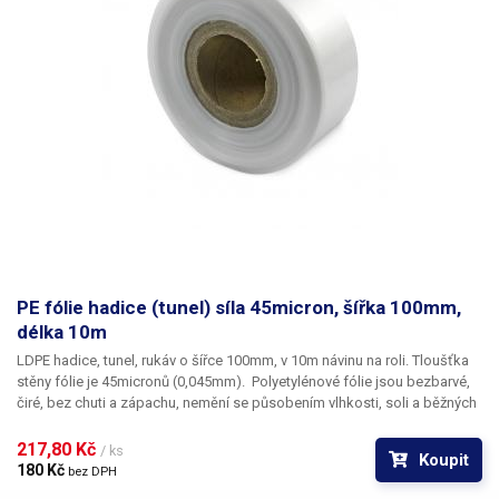
PE fólie hadice (tunel) síla 45micron, šířka 100mm,
délka 10m
LDPE hadice, tunel, rukáv o šířce 100mm, v 10m návinu na roli
. Tloušťka
stěny fólie je
45micronů
(0,045mm). ​Polyetylénové fólie jsou bezbarvé,
čiré, bez chuti a zápachu, nemění se působením vlhkosti, soli a běžných
chemikálií. Mají dlouhou životnost, jsou pružné, teplem lehce svařitelné,
odolné proti mrazu a vlhkosti. Fólie je vhodná pro výrobu pytlů, sáčků a
217,80 Kč 
/ ks
Koupit
obalů jakéhokoliv zboží. PE fólie jsou zdravotně nezávadné, 100%
180 Kč 
bez DPH
recyklovatelné a jsou vhodné i pro balení potravin (certifikát k