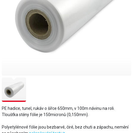
PE hadice, tunel, rukáv o šířce 650mm, v 100m návinu na roli.
Tloušťka stěny fólie je 150micronů (0,150mm).
​Polyetylénové fólie jsou bezbarvé, čiré, bez chuti a zápachu, nemění