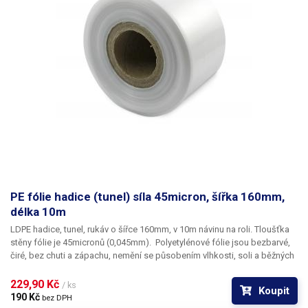
PE fólie hadice (tunel) síla 45micron, šířka 160mm,
délka 10m
LDPE hadice, tunel, rukáv o šířce 160mm, v 10m návinu na roli
. Tloušťka
stěny fólie je
45micronů
(0,045mm). ​Polyetylénové fólie jsou bezbarvé,
čiré, bez chuti a zápachu, nemění se působením vlhkosti, soli a běžných
chemikálií. Mají dlouhou životnost, jsou pružné, teplem lehce svařitelné,
odolné proti mrazu a vlhkosti. Fólie je vhodná pro výrobu pytlů, sáčků a
229,90 Kč 
/ ks
Koupit
obalů jakéhokoliv zboží. PE fólie jsou zdravotně nezávadné, 100%
190 Kč 
bez DPH
recyklovatelné a jsou vhodné i pro balení potravin (certifikát k