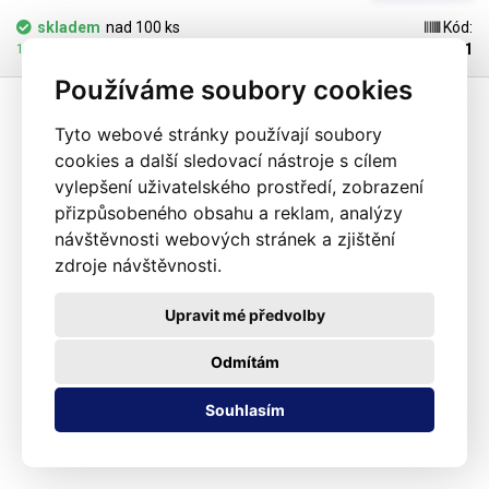
dispozici). Jako obalový prostředek splňují požadavky zákona č.
skladem
nad 100 ks
Kód:
477/2001 Sb. (zákon o obalech). Ideální pro svařování všemi impulsními
102181
11.08.2026 může být u Vás
svářečkami z naší nabídky. Cena je za roli 10 metrů. Materiál: LD-PE (Low
Používáme soubory cookies
Density Polyethylen) Tloušťka materiálu: 45micron (0,045mm)*2 Šířka:
160mm Délka návinu: 10 metrů Barva: čirá Tolerance rozměrů +/- 10%
Fotografie je pouze ilustrativní
Tyto webové stránky používají soubory
cookies a další sledovací nástroje s cílem
vylepšení uživatelského prostředí, zobrazení
přizpůsobeného obsahu a reklam, analýzy
návštěvnosti webových stránek a zjištění
zdroje návštěvnosti.
Upravit mé předvolby
Odmítám
Souhlasím