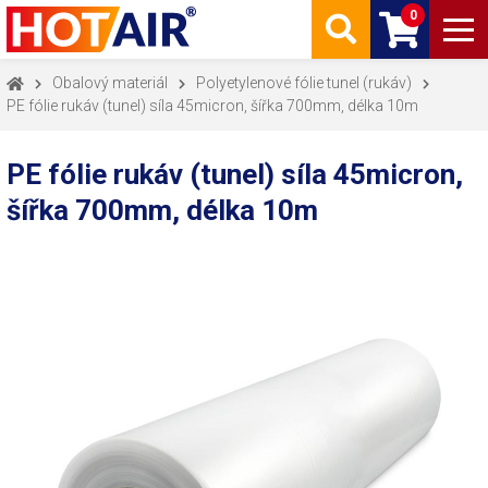
0
Obalový materiál
Polyetylenové fólie tunel (rukáv)
PE fólie rukáv (tunel) síla 45micron, šířka 700mm, délka 10m
PE fólie rukáv (tunel) síla 45micron,
šířka 700mm, délka 10m