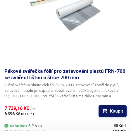
Páková svářečka fólií pro zatavování plastů FRN-700
se svářecí lištou o šířce 700 mm
Ruční svářečka plastových fólií FRN-700
k zatavování zboží do pytlů,
zatavování obalů při expedici zboží, sváření sáčků, igelitu a rukávů z
PP, LDPE, HDPE, BOPP, PVC fólií. Svářecí lišta má délku 700 mm a
umožňuje tak práci se všemi plastovými pásy do této šíře; délka sváru je
70 cm. U impulzních svářeček není svářecí topný drát ohříván trvale, ale
7 739,16 Kč 
/ ks
Koupit
pouze při stlačení rukojeti. Čas ohřevu odporového drátu nastavíte
6 396 Kč 
bez DPH
potenciometrem dle materiálu svařovaného plastu a jeho tloušťky;
vypínání je řízeno automaticky vždy přesně po uplynutí nastaveného
skladem
6-25 ks
Kód:
intervalu.