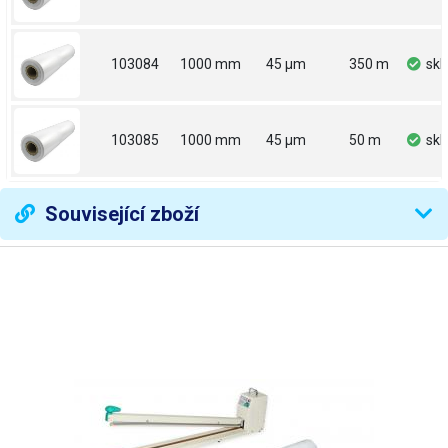
103084
1000 mm
45 µm
350 m
sk
103085
1000 mm
45 µm
50 m
sk
Související zboží