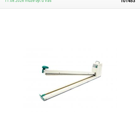
101453
11.08.2026 může být u Vás