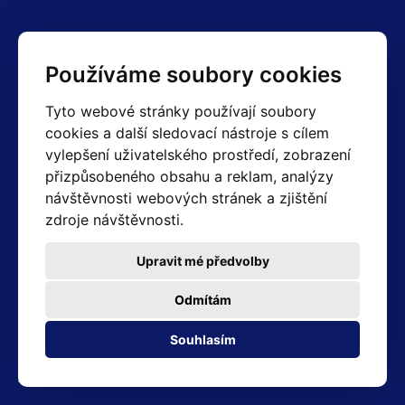
Kontakty
Používáme soubory cookies
Obchodní oddělení Reklamace
Tyto webové stránky používají soubory
+420 603 357 606 +420 605 234 204
cookies a další sledovací nástroje s cílem
info@hotair.cz
vylepšení uživatelského prostředí, zobrazení
Fakturační a expediční oddělení
přizpůsobeného obsahu a reklam, analýzy
+420 605 259 759
návštěvnosti webových stránek a zjištění
(Po–Pá: 7:30 – 15:00)
zdroje návštěvnosti.
Technické oddělení
+420 603 355 085
(Po–Pá: 8:00 – 16:00)
Upravit mé předvolby
servis@hotair.cz
Výdej zboží (Ostrava): Po-Pá: 8:00 - 16:00
Odmítám
Platba jen v hotovosti
Souhlasím
Adresa prodejny