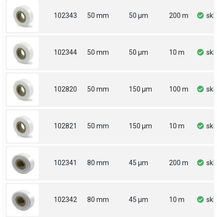
102343
50 mm
50 µm
200 m
sk
102344
50 mm
50 µm
10 m
sk
102820
50 mm
150 µm
100 m
sk
102821
50 mm
150 µm
10 m
sk
102341
80 mm
45 µm
200 m
sk
102342
80 mm
45 µm
10 m
sk