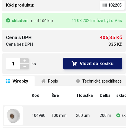
Kód produktu:
102205
skladem
11.08.2026 může být u Vás
(nad 100 ks)
405,35 Kč
Cena s DPH
Cena bez DPH
335 Kč
Vložit do košíku
ks
 Výrobky
 Popis
 Technická specifikace
Kód
Šíře
Tloušťka
Délka
sklad
104980
100 mm
200 µm
200 m
sk