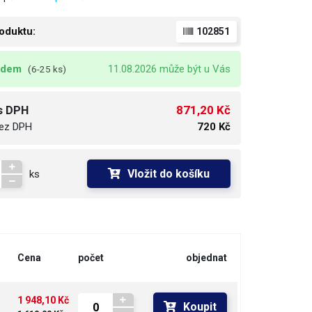
oduktu:
102851
adem
11.08.2026 může být u Vás
(6-25 ks)
871,20 Kč
s DPH
ez DPH
720 Kč
Vložit do košíku
ks
Cena
počet
objednat
1 948,10 Kč
Koupit