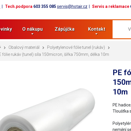
z
Tech.podpora
603 355 085
servis@hotair.cz
Servis a reklamace
vinky
O nákupu
Zápůjčka
Kontakt
Obalový materiál
Polyetylenové fólie tunel (rukáv)
 fólie rukáv (tunel) síla 150micron, šířka 750mm, délka 10m
PE fó
150m
10m
PE hadice,
Tloušťka 
​Polyetylé
nemění s