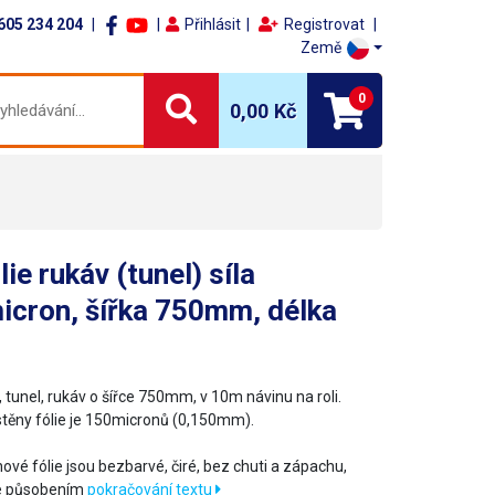
605 234 204
Přihlásit
Registrovat
Země
0
0,00 Kč
lie rukáv (tunel) síla
icron, šířka 750mm, délka
 tunel, rukáv o šířce 750mm, v 10m návinu na roli.
stěny fólie je 150micronů (0,150mm).
nové fólie jsou bezbarvé, čiré, bez chuti a zápachu,
e působením
pokračování textu