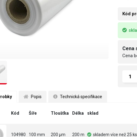
Kód pr
skl
Cena 
Cena b
ýrobky
 Popis
 Technická specifikace
Kód
Šíře
Tloušťka
Délka
sklad
104980
100 mm
200 µm
200 m
skladem
více než 25 ks