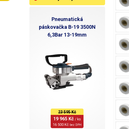
Pneumatická
páskovačka B-19 3500N
6,3Bar 13-19mm
23 595 Kč
19 965 Kč 
/ ks
16 500 Kč 
bez DPH