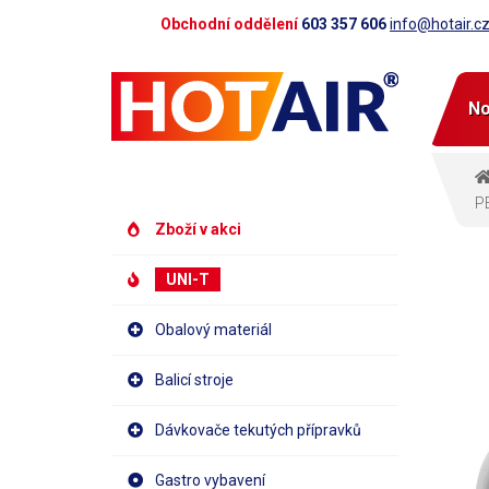
Obchodní oddělení
603 357 606
info@hotair.c
No
PE
Zboží v akci
UNI-T
Obalový materiál
Balicí stroje
Dávkovače tekutých přípravků
Gastro vybavení