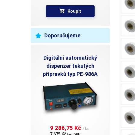
Koupit
Doporučujeme
Digitální automatický
dispenzer tekutých
přípravků typ PE-986A
9 286,75 Kč 
/ ks
7 675 Kč 
bez DPH