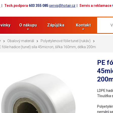
z
Tech.podpora
603 355 085
servis@hotair.cz
Servis a reklamace
vinky
O nákupu
Zápůjčka
Kontakt
Obalový materiál
Polyetylenové fólie tunel (rukáv)
 fólie hadice (tunel) síla 45micron, šířka 160mm, délka 200m
PE fó
45mi
200
LDPE hadi
Tloušťka 
​Polyetylé
nemění s