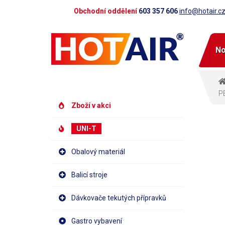
Obchodní oddělení
603 357 606
info@hotair.c
No
PE
Zboží v akci
UNI-T
Obalový materiál
Balicí stroje
Dávkovače tekutých přípravků
Gastro vybavení