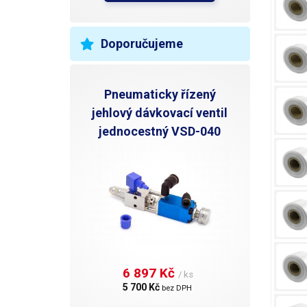
Doporučujeme
Pneumaticky řízený
jehlový dávkovací ventil
jednocestný VSD-040
6 897 Kč 
/ ks
5 700 Kč 
bez DPH