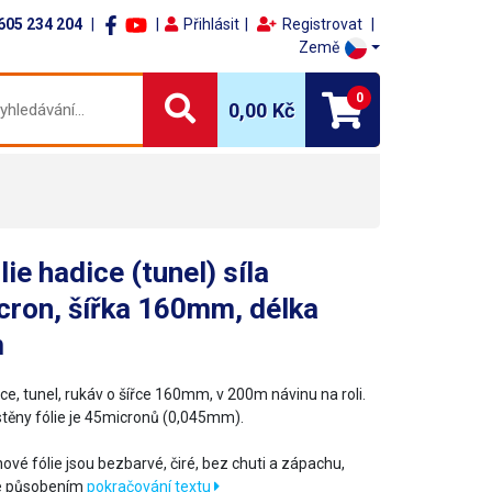
605 234 204
Přihlásit
Registrovat
Země
0
0,00 Kč
lie hadice (tunel) síla
cron, šířka 160mm, délka
m
ce, tunel, rukáv o šířce 160mm, v 200m návinu na roli.
stěny fólie je 45micronů (0,045mm).
nové fólie jsou bezbarvé, čiré, bez chuti a zápachu,
e působením
pokračování textu