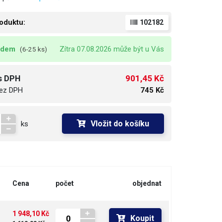
oduktu:
102182
adem
Zítra 07.08.2026 může být u Vás
(6-25 ks)
901,45 Kč
s DPH
ez DPH
745 Kč
Vložit do košíku
ks
Cena
počet
objednat
1 948,10 Kč
Koupit