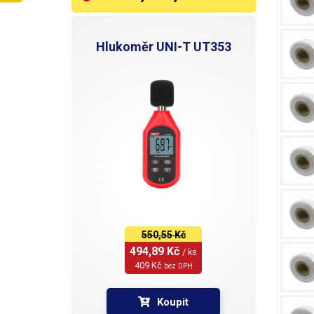
Hlukoměr UNI-T UT353
550,55 Kč
494,89 Kč 
/ ks
409 Kč 
bez DPH
Koupit