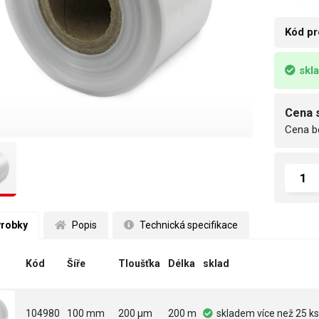
Kód pr
skl
Cena 
Cena b
ýrobky
 Popis
 Technická specifikace
Kód
Šíře
Tloušťka
Délka
sklad
104980
100 mm
200 µm
200 m
skladem
více než 25 ks