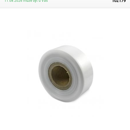
102179
11.08.2026 může být u Vás
svářečkami z naší nabídky. Cena je za roli 10 metrů. Materiál: LD-PE (Low
Density Polyethylen) Tloušťka materiálu: 45micron (0,045mm)*2 Šířka:
100mm Délka návinu: 10 metrů Barva: čirá Tolerance rozměrů +/- 10%
Fotografie je pouze ilustrativní