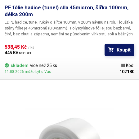
PE fólie hadice (tunel) síla 45micron, šířka 100mm,
délka 200m
LDPE hadice, tunel, rukáv o šířce 100mm, v 200m návinu na roli
. Tloušťka
stěny fólie je
45micronů
(0,045mm). ​Polyetylénové fólie jsou bezbarvé,
čiré, bez chuti a zápachu, nemění se působením vlhkosti, soli a běžných
chemikálií. Mají dlouhou životnost, jsou pružné, teplem lehce svařitelné,
odolné proti mrazu a vlhkosti. Fólie je vhodná pro výrobu pytlů, sáčků a
538,45 Kč 
/ ks
Koupit
obalů jakéhokoliv zboží. PE fólie jsou zdravotně nezávadné, 100%
445 Kč 
bez DPH
recyklovatelné a jsou vhodné i pro balení potravin (certifikát k
dispozici). Jako obalový prostředek splňují požadavky zákona č.
skladem
více než 25 ks
Kód:
477/2001 Sb. (zákon o obalech). Ideální pro svařování všemi impulsními
102180
11.08.2026 může být u Vás
svářečkami z naší nabídky. Cena je za roli 200 metrů. Materiál: LD-PE
(Low Density Polyethylen) Tloušťka materiálu: 45micron (0,045mm)*2
Délka návinu: 200 metrů Barva: čirá Tolerance rozměrů +/- 10%