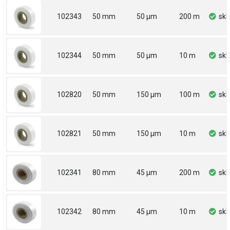
102343
50 mm
50 µm
200 m
sk
102344
50 mm
50 µm
10 m
sk
102820
50 mm
150 µm
100 m
sk
102821
50 mm
150 µm
10 m
sk
102341
80 mm
45 µm
200 m
sk
102342
80 mm
45 µm
10 m
sk