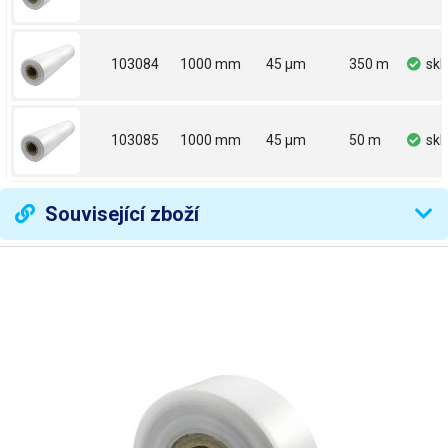
103084
1000 mm
45 µm
350 m
sk
103085
1000 mm
45 µm
50 m
sk
Související zboží