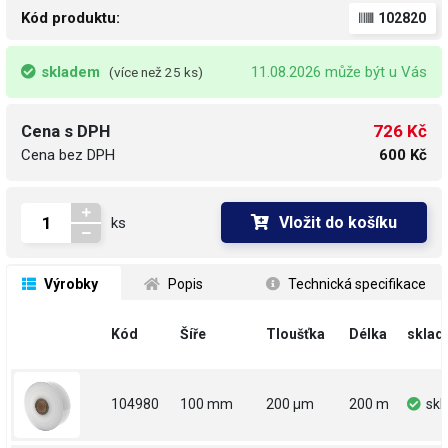
Kód produktu:
102820
skladem
11.08.2026 může být u Vás
(více než 25 ks)
726 Kč
Cena s DPH
Cena bez DPH
600 Kč
Vložit do košíku
ks
 Výrobky
 Popis
 Technická specifikace
Kód
Šíře
Tloušťka
Délka
sklad
104980
100 mm
200 µm
200 m
sk