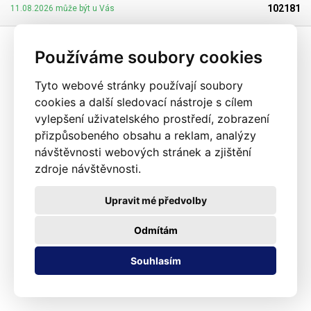
477/2001 Sb. (zákon o obalech). Ideální pro svařování všemi impulsními
102181
11.08.2026 může být u Vás
svářečkami z naší nabídky. Cena je za roli 10 metrů. Materiál: LD-PE (Low
Density Polyethylen) Tloušťka materiálu: 45micron (0,045mm)*2 Šířka:
160mm Délka návinu: 10 metrů Barva: čirá Tolerance rozměrů +/- 10%
Používáme soubory cookies
Fotografie je pouze ilustrativní
Tyto webové stránky používají soubory
cookies a další sledovací nástroje s cílem
vylepšení uživatelského prostředí, zobrazení
přizpůsobeného obsahu a reklam, analýzy
návštěvnosti webových stránek a zjištění
zdroje návštěvnosti.
Upravit mé předvolby
Odmítám
Souhlasím