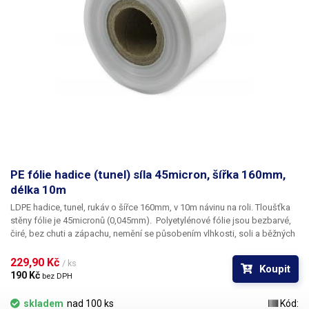
PE fólie hadice (tunel) síla 45micron, šířka 160mm,
délka 10m
LDPE hadice, tunel, rukáv o šířce 160mm, v 10m návinu na roli
. Tloušťka
stěny fólie je
45micronů
(0,045mm). ​Polyetylénové fólie jsou bezbarvé,
čiré, bez chuti a zápachu, nemění se působením vlhkosti, soli a běžných
chemikálií. Mají dlouhou životnost, jsou pružné, teplem lehce svařitelné,
odolné proti mrazu a vlhkosti. Fólie je vhodná pro výrobu pytlů, sáčků a
229,90 Kč 
/ ks
Koupit
obalů jakéhokoliv zboží. PE fólie jsou zdravotně nezávadné, 100%
190 Kč 
bez DPH
recyklovatelné a jsou vhodné i pro balení potravin (certifikát k
dispozici). Jako obalový prostředek splňují požadavky zákona č.
skladem
nad 100 ks
Kód: