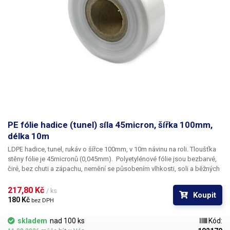
PE fólie hadice (tunel) síla 45micron, šířka 100mm,
délka 10m
LDPE hadice, tunel, rukáv o šířce 100mm, v 10m návinu na roli
. Tloušťka
stěny fólie je
45micronů
(0,045mm). ​Polyetylénové fólie jsou bezbarvé,
čiré, bez chuti a zápachu, nemění se působením vlhkosti, soli a běžných
chemikálií. Mají dlouhou životnost, jsou pružné, teplem lehce svařitelné,
odolné proti mrazu a vlhkosti. Fólie je vhodná pro výrobu pytlů, sáčků a
217,80 Kč 
/ ks
Koupit
obalů jakéhokoliv zboží. PE fólie jsou zdravotně nezávadné, 100%
180 Kč 
bez DPH
recyklovatelné a jsou vhodné i pro balení potravin (certifikát k
dispozici). Jako obalový prostředek splňují požadavky zákona č.
skladem
nad 100 ks
Kód:
477/2001 Sb. (zákon o obalech). Ideální pro svařování všemi impulsními