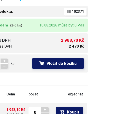
oduktu:
102371
adem
10.08.2026 může být u Vás
(2-5 ks)
2 988,70 Kč
s DPH
ez DPH
2 470 Kč
Vložit do košíku
ks
Cena
počet
objednat
1 948,10 Kč
Koupit