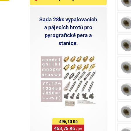
Sada 28ks vypalovacích
a pájecích hrotů pro
pyrografické pera a
stanice.
496,10 Kč
453,75 Kč 
/ ks