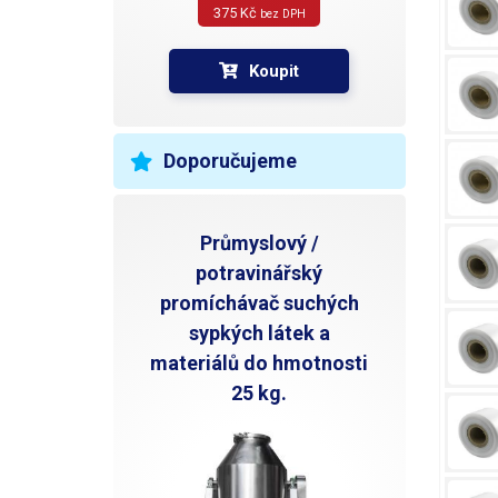
375 Kč 
bez DPH
Koupit
Doporučujeme
Průmyslový /
potravinářský
promíchávač suchých
sypkých látek a
materiálů do hmotnosti
25 kg.