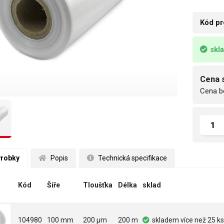
Kód pr
skl
Cena 
Cena b
ýrobky
 Popis
 Technická specifikace
Kód
Šíře
Tloušťka
Délka
sklad
104980
100 mm
200 µm
200 m
skladem
více než 25 ks