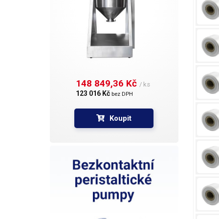
148 849,36 Kč 
/ ks
123 016 Kč 
bez DPH
Koupit