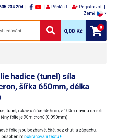
605 234 204
Přihlásit
Registrovat
Země
0
0,00 Kč
lie hadice (tunel) síla
cron, šířka 650mm, délka
m
ce, tunel, rukáv o šířce 650mm, v 100m návinu na roli.
stěny fólie je 90micronů (0,090mm).
nové fólie jsou bezbarvé, čiré, bez chuti a zápachu,
e působením
pokračování textu