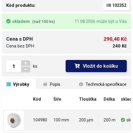
Kód produktu:
102352
skladem
11.08.2026 může být u Vás
(nad 100 ks)
290,40 Kč
Cena s DPH
Cena bez DPH
240 Kč
Vložit do košíku
ks
 Výrobky
 Popis
 Technická specifikace
Kód
Šíře
Tloušťka
Délka
sklad
104980
100 mm
200 µm
200 m
sk