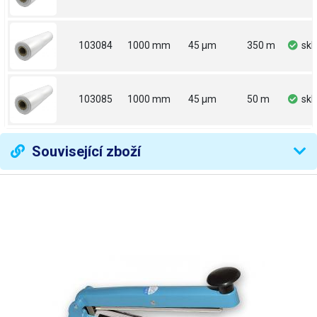
103084
1000 mm
45 µm
350 m
sk
103085
1000 mm
45 µm
50 m
sk
Související zboží