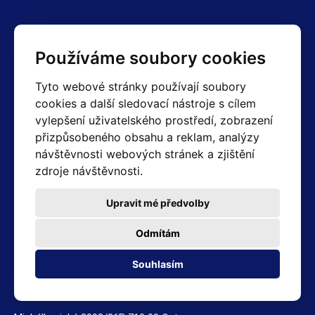
Kontakty
Používáme soubory cookies
Obchodní oddělení Reklamace
Tyto webové stránky používají soubory
+420 603 357 606 +420 605 234 204
cookies a další sledovací nástroje s cílem
info@hotair.cz
vylepšení uživatelského prostředí, zobrazení
Fakturační a expediční oddělení
přizpůsobeného obsahu a reklam, analýzy
+420 605 259 759
(Po–Pá: 7:30 – 15:00)
návštěvnosti webových stránek a zjištění
zdroje návštěvnosti.
Technické oddělení
+420 603 355 085
(Po–Pá: 8:00 – 16:00)
Upravit mé předvolby
servis@hotair.cz
Výdej zboží (Ostrava): Po-Pá: 8:00 - 16:00
Odmítám
Platba jen v hotovosti
Souhlasím
Adresa prodejny