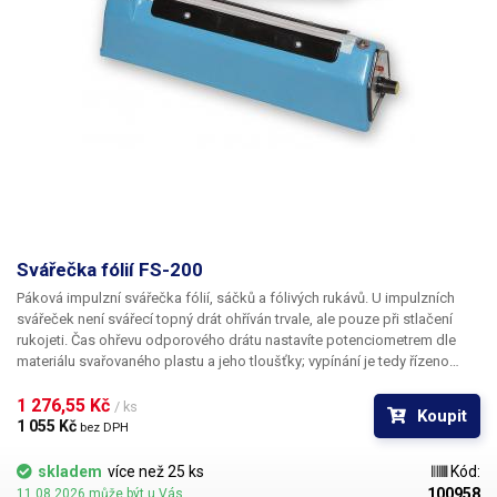
Svářečka fólií FS-200
Páková impulzní svářečka fólií, sáčků a fólivých rukávů. U impulzních
svářeček není svářecí topný drát ohříván trvale, ale pouze při stlačení
rukojeti. Čas ohřevu odporového drátu nastavíte potenciometrem dle
materiálu svařovaného plastu a jeho tloušťky; vypínání je tedy řízeno
automaticky vždy přesně po uplynutí nastaveného intervalu. Maximální
délka sváru je 200 mm. Maximální tloušťka svařované fólie činí 2 × 0,08
1 276,55 Kč 
/ ks
Koupit
mm.
Kryt svářečky
je vyroben z plastu, výrobek není určen pro práci v
1 055 Kč 
bez DPH
nepřetržitém provozu v průmyslu či jinde. Výrobek je určen pro občasné
a hobby použití.
V naší nabídce naleznete ekvivalentní svářečky v
skladem
více než 25 ks
Kód:
celokovovém provedení, které jsou určené pro větší zátěž a průmysl.
100958
11.08.2026 může být u Vás