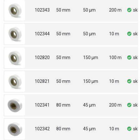
102343
50 mm
50 µm
200 m
sk
102344
50 mm
50 µm
10 m
sk
102820
50 mm
150 µm
100 m
sk
102821
50 mm
150 µm
10 m
sk
102341
80 mm
45 µm
200 m
sk
102342
80 mm
45 µm
10 m
sk