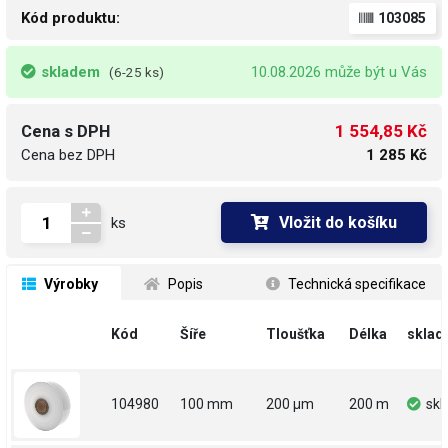
Kód produktu:
103085
skladem
10.08.2026 může být u Vás
(6-25 ks)
1 554,85 Kč
Cena s DPH
Cena bez DPH
1 285 Kč
Vložit do košíku
ks
 Výrobky
 Popis
 Technická specifikace
Kód
Šíře
Tloušťka
Délka
sklad
104980
100 mm
200 µm
200 m
sk