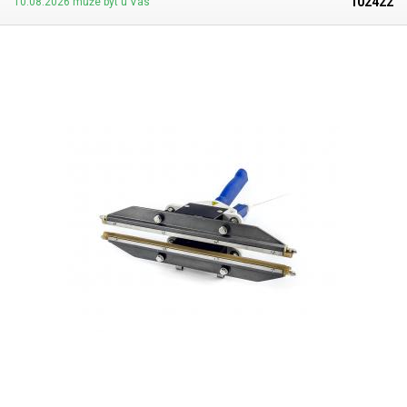
102422
10.08.2026 může být u Vás
obalu mezi čelisti. Po uvolnění pedálu vrátí horní čelist do původní
polohy mohutná pružina. Čelisti jsou u této svářečky ohřívány topnými
elementy permanentně. Teplotu lze nastavit s vysokou přesností díky
termostatu s ručičkou zobrazující aktuální teplotu. Čelisti svářečky mají
jednu z největších tlouštěk na trhu - 15mm a svým vroubkováním vytváří
profesionální vzhled a pevnost výsledného svaru. Pro větší bezpečnost
obsluhy jsou kryty děrovaným plechem s dilatací, který zabraňuje
náhodnému dotyku. Ovládání svářečky je velmi jednoduché a intuitivní,
zahrnuje pouze spínač a termostat. Svářečka díky permanentnímu
ohřevu a vroubkování čelistí
nepotřebuje žádný teflonový pásek ani jiný
spotřební materiál
což značně
snižuje náklady na provoz
. Celý
mechanismus je velmi jednoduchý,
bezúdržbový
. Díky robustnímu
celokovovému provedení se hodí především do velkých provozů
pro
svařování větších objemů obalů
a všude tam, kde je zapotřebí
svařovat z
obou stran
a není čas měnit tavné dráty a PTFE fólie. Díky svářecí stanici
PFS-DD400 se obsluha oproti běžným pákovým svářečkám tolik neunaví
a její produktivita značně vzroste. Součástí této svářečky je i
kovová
pracovní deska
, což usnadňuje svařovaní. Ke stanici už prakticky jen
stačí umístit židli a posadit obsluhu. Svářečka je vhodná především
pro
svařování hrubších materiálů
, u kterých je zapotřebí svařovat z obou
stran - například sáčky s hliníkovou vrstvou se sklady a silné PP fólie.
Díky vroubkování čelistí dojde k vytvoření opravdu pevného svaru.
Vhodná i pro tenčí materiály, nikoliv však nejtenčí. U tlouštěk materiálu