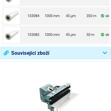
103084
1000 mm
45 µm
350 m
sk
103085
1000 mm
45 µm
50 m
sk
Související zboží