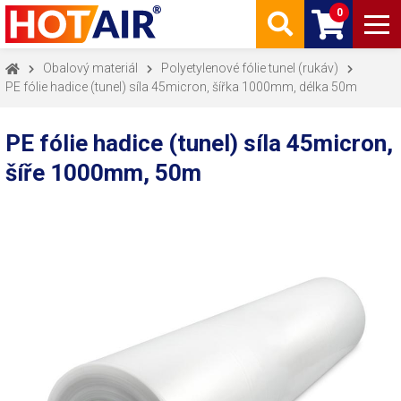
0
Obalový materiál
Polyetylenové fólie tunel (rukáv)
PE fólie hadice (tunel) síla 45micron, šířka 1000mm, délka 50m
PE fólie hadice (tunel) síla 45micron,
šíře 1000mm, 50m