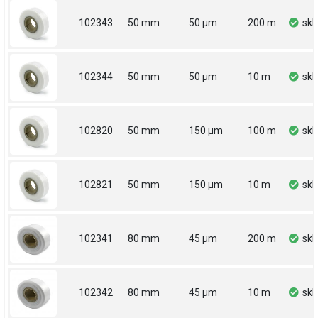
102343
50 mm
50 µm
200 m
sk
102344
50 mm
50 µm
10 m
sk
102820
50 mm
150 µm
100 m
sk
102821
50 mm
150 µm
10 m
sk
102341
80 mm
45 µm
200 m
sk
102342
80 mm
45 µm
10 m
sk