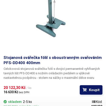
Stojanová svářečka fólií s oboustranným svařováním
PFS-DD400 400mm
Celokovová stojanová svářečka folií s dvojicí permanentně vyhřívaných
tavných lišt PFS-DD400
s nožním ovládacím pedálem a výškově
nastavitelnou podpěrou - stolem na sáčky
o maximální délce svaru
400mm a jednou z největších tloušťek svaru na trhu - 15mm
, pro
svařování a zatavování sáčků, obalů, igelitu na balení zboží a rukávů z PP,
20 122,30 Kč 
/ ks
Koupit
LDPE, HDPE, BOPP, PVC fólií a bublinkových fólií. Tato svářečka se skládá
16 630 Kč 
bez DPH
z masivního kovového stojanu, jehož součástí je kovový pedál, ze
kterého vede ocelová tyč (táhlo) rovnou k horní čelisti svářečky. Při stisku
skladem
2-5 ks
Kód:
pedálu dojde k přítlaku horní čelisti ke spodní a stlačení zatavovaného