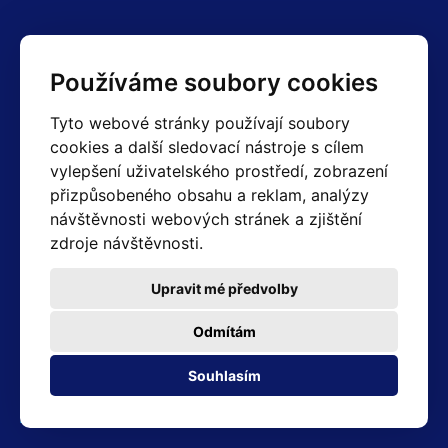
Kontakty
Používáme soubory cookies
Obchodní oddělení Reklamace
Tyto webové stránky používají soubory
+420 603 357 606 +420 605 234 204
cookies a další sledovací nástroje s cílem
info@hotair.cz
vylepšení uživatelského prostředí, zobrazení
Fakturační a expediční oddělení
přizpůsobeného obsahu a reklam, analýzy
+420 605 259 759
návštěvnosti webových stránek a zjištění
(Po–Pá: 7:30 – 15:00)
zdroje návštěvnosti.
Technické oddělení
+420 603 355 085
(Po–Pá: 8:00 – 16:00)
Upravit mé předvolby
servis@hotair.cz
Výdej zboží (Ostrava): Po-Pá: 8:00 - 16:00
Odmítám
Platba jen v hotovosti
Souhlasím
Adresa prodejny