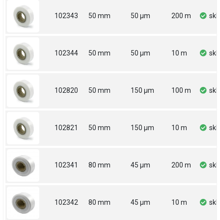
102343
50 mm
50 µm
200 m
sk
102344
50 mm
50 µm
10 m
sk
102820
50 mm
150 µm
100 m
sk
102821
50 mm
150 µm
10 m
sk
102341
80 mm
45 µm
200 m
sk
102342
80 mm
45 µm
10 m
sk