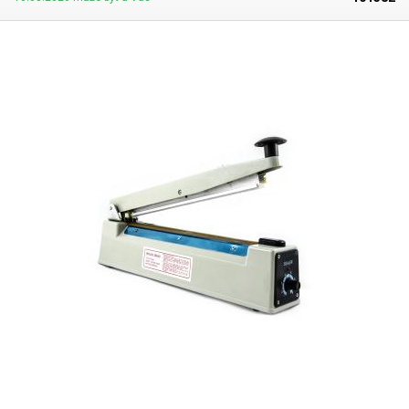
trvale, ale pouze při stlačení rukojeti. Čas ohřevu odporového drátu
nastavíte potenciometrem dle materiálu svařovaného plastu a jeho
tloušťky. Vypínání je řízeno automaticky, vždy přesně po uplynutí
nastaveného intervalu. Maximální tloušťka svařované fólie činí 2 × 0,2
mm (200 mikrometrů na jednu fólii). Svářečka fólií najde své uplatnění v
různých odvětvích, zejména však při prodeji různě velkých předmětů,
které lze zatavit do obalu Vámi určené velikosti nebo v medicíně k balení
vzorků či léků. Výsledek je díky časovači vždy dokonalý a výsledný obal
působí profesionálně. Svářečka je oproti verzím bez řezacího nože
celokovová a je vhodná pro vysokou pracovní zátěž.
Upozornění:
délka
tavné struny svářečky sice dosahuje deklarované délky, nicméně není
úplně reálné efektivně svařovat pytlíky o stejné délce. Obsluha by musela
sáček velice přesně pozicovat, aby kraje fólie byly přesně položeny na
tavné struně, což by značně navyšovalo potřebnou dobu pro svařování.
Pokud by vše nebylo přesně napozicováno, nedošlo by k řádnému
svaření okrajů a výsledný svar by nebyl vodotěsný. Navíc sáčky / rukávy
nemají vždy přesně odpovídající šířku, jakou výrobce uvádí. Může se
tedy stát, že fóliový rukáv o šířce 200mm může mít například 203mm a už
jen díky tomu by nebylo reálné vodotěsný svar vyhotovit. Proto
vždy volte
svářečku fólií s dostatečnou rezervou
. Rezerva by však neměla být
zbytečně vysoká, jelikož v místech, kde nedochází ke svařování, se tavný
drát včetně teflonové tkaniny a silikonového přítlačného těsnění
zbytečně přehřívá. Pro práci se sáčky o šíři 10 cm je kupříkladu volba
svářečky s typovým značením 400 (a tedy délkou struny 40 cm) zcela