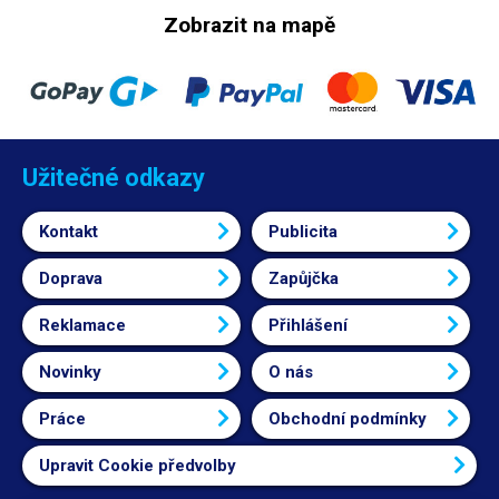
Zobrazit na mapě
Užitečné odkazy
Kontakt
Publicita
Doprava
Zapůjčka
Reklamace
Přihlášení
Novinky
O nás
Práce
Obchodní podmínky
Upravit Cookie předvolby