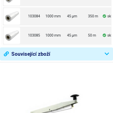
103084
1000 mm
45 µm
350 m
sk
103085
1000 mm
45 µm
50 m
sk
Související zboží