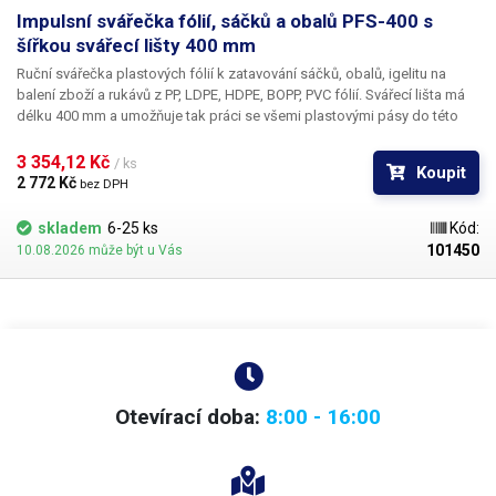
Impulsní svářečka fólií, sáčků a obalů PFS-400 s
nevhodná.
šířkou svářecí lišty 400 mm
Ruční svářečka plastových fólií k zatavování sáčků, obalů, igelitu na
balení zboží a rukávů z PP, LDPE, HDPE, BOPP, PVC fólií. Svářecí lišta má
délku 400 mm a umožňuje tak práci se všemi plastovými pásy do této
šíře; délka sváru je 40 cm. U impulzních svářeček není svářecí topný drát
ohříván trvale, ale pouze při stlačení rukojeti. Čas ohřevu odporového
3 354,12 Kč 
/ ks
Koupit
drátu nastavíte potenciometrem dle materiálu svařovaného plastu a jeho
2 772 Kč 
bez DPH
tloušťky; vypínání je řízeno automaticky vždy přesně po uplynutí
nastaveného intervalu.
skladem
6-25 ks
Kód:
101450
10.08.2026 může být u Vás
Otevírací doba:
8:00 - 16:00