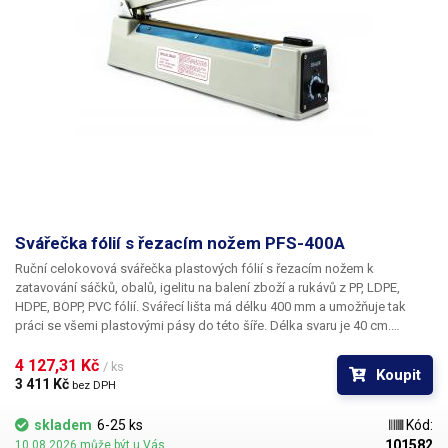
Svářečka fólií s řezacím nožem PFS-400A
Ruční celokovová svářečka plastových fólií s řezacím nožem
k
zatavování sáčků, obalů, igelitu na balení zboží a rukávů z PP, LDPE,
HDPE, BOPP, PVC fólií. Svářecí lišta má délku
400 mm
a umožňuje tak
práci se všemi plastovými pásy do této šíře. Délka svaru je
40 cm
.
Výsledný svár je možné oříznout pomocí integrovaného nože, což
výrazně urychluje práci oproti svářečkám bez nože, kde je třeba
4 127,31 Kč 
/ ks
Koupit
provádět dodatečný ořez mimo svářečku. Vhodné zejména pro
3 411 Kč 
bez DPH
kontinuální balení s využitím nekonečných igelitových tunelů (igelitové
rukávy), které pak není třeba dodatečně stříhat. Náhradní břity najdete v
skladem
6-25 ks
Kód:
naší nabídce. U impulzních svářeček není svářecí topný drát ohříván
101582
10.08.2026 může být u Vás