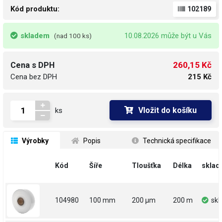
Kód produktu:
102189
skladem
10.08.2026 může být u Vás
(nad 100 ks)
260,15 Kč
Cena s DPH
Cena bez DPH
215 Kč
Vložit do košíku
ks
 Výrobky
 Popis
 Technická specifikace
Kód
Šíře
Tloušťka
Délka
sklad
104980
100 mm
200 µm
200 m
sk