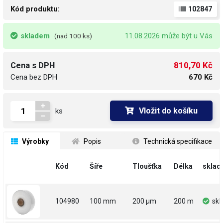
Kód produktu:
102847
skladem
11.08.2026 může být u Vás
(nad 100 ks)
810,70 Kč
Cena s DPH
Cena bez DPH
670 Kč
Vložit do košíku
ks
 Výrobky
 Popis
 Technická specifikace
Kód
Šíře
Tloušťka
Délka
sklad
104980
100 mm
200 µm
200 m
sk