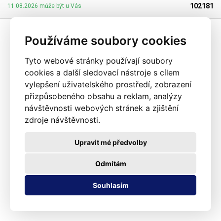
477/2001 Sb. (zákon o obalech). Ideální pro svařování všemi impulsními
102181
11.08.2026 může být u Vás
svářečkami z naší nabídky. Cena je za roli 10 metrů. Materiál: LD-PE (Low
Density Polyethylen) Tloušťka materiálu: 45micron (0,045mm)*2 Šířka:
160mm Délka návinu: 10 metrů Barva: čirá Tolerance rozměrů +/- 10%
Používáme soubory cookies
Fotografie je pouze ilustrativní
Tyto webové stránky používají soubory
cookies a další sledovací nástroje s cílem
vylepšení uživatelského prostředí, zobrazení
přizpůsobeného obsahu a reklam, analýzy
návštěvnosti webových stránek a zjištění
zdroje návštěvnosti.
Upravit mé předvolby
Odmítám
Souhlasím