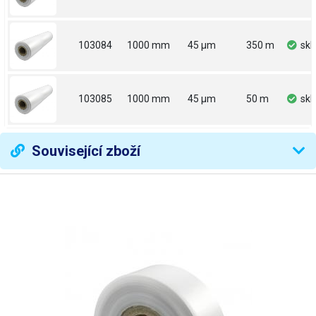
103084
1000 mm
45 µm
350 m
sk
103085
1000 mm
45 µm
50 m
sk
Související zboží