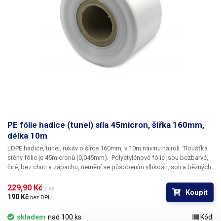
PE fólie hadice (tunel) síla 45micron, šířka 160mm,
délka 10m
LDPE hadice, tunel, rukáv o šířce 160mm, v 10m návinu na roli
. Tloušťka
stěny fólie je
45micronů
(0,045mm). ​Polyetylénové fólie jsou bezbarvé,
čiré, bez chuti a zápachu, nemění se působením vlhkosti, soli a běžných
chemikálií. Mají dlouhou životnost, jsou pružné, teplem lehce svařitelné,
odolné proti mrazu a vlhkosti. Fólie je vhodná pro výrobu pytlů, sáčků a
229,90 Kč 
/ ks
Koupit
obalů jakéhokoliv zboží. PE fólie jsou zdravotně nezávadné, 100%
190 Kč 
bez DPH
recyklovatelné a jsou vhodné i pro balení potravin (certifikát k
dispozici). Jako obalový prostředek splňují požadavky zákona č.
skladem
nad 100 ks
Kód: