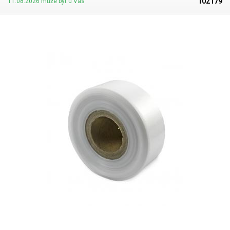
102179
11.08.2026 může být u Vás
svářečkami z naší nabídky. Cena je za roli 10 metrů. Materiál: LD-PE (Low
Density Polyethylen) Tloušťka materiálu: 45micron (0,045mm)*2 Šířka:
100mm Délka návinu: 10 metrů Barva: čirá Tolerance rozměrů +/- 10%
Fotografie je pouze ilustrativní