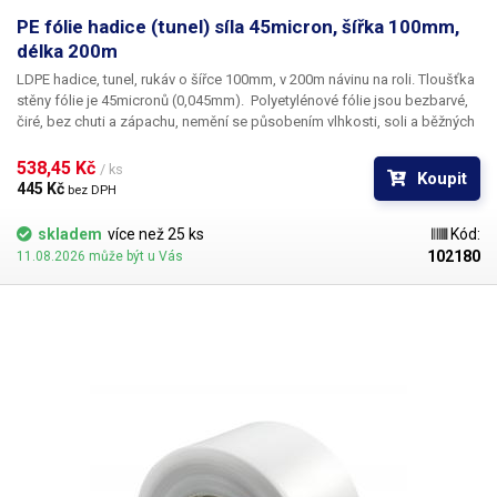
PE fólie hadice (tunel) síla 45micron, šířka 100mm,
délka 200m
LDPE hadice, tunel, rukáv o šířce 100mm, v 200m návinu na roli
. Tloušťka
stěny fólie je
45micronů
(0,045mm). ​Polyetylénové fólie jsou bezbarvé,
čiré, bez chuti a zápachu, nemění se působením vlhkosti, soli a běžných
chemikálií. Mají dlouhou životnost, jsou pružné, teplem lehce svařitelné,
odolné proti mrazu a vlhkosti. Fólie je vhodná pro výrobu pytlů, sáčků a
538,45 Kč 
/ ks
Koupit
obalů jakéhokoliv zboží. PE fólie jsou zdravotně nezávadné, 100%
445 Kč 
bez DPH
recyklovatelné a jsou vhodné i pro balení potravin (certifikát k
dispozici). Jako obalový prostředek splňují požadavky zákona č.
skladem
více než 25 ks
Kód:
477/2001 Sb. (zákon o obalech). Ideální pro svařování všemi impulsními
102180
11.08.2026 může být u Vás
svářečkami z naší nabídky. Cena je za roli 200 metrů. Materiál: LD-PE
(Low Density Polyethylen) Tloušťka materiálu: 45micron (0,045mm)*2
Délka návinu: 200 metrů Barva: čirá Tolerance rozměrů +/- 10%