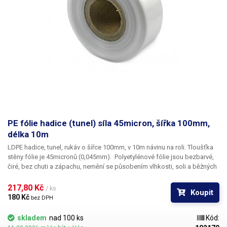
PE fólie hadice (tunel) síla 45micron, šířka 100mm,
délka 10m
LDPE hadice, tunel, rukáv o šířce 100mm, v 10m návinu na roli
. Tloušťka
stěny fólie je
45micronů
(0,045mm). ​Polyetylénové fólie jsou bezbarvé,
čiré, bez chuti a zápachu, nemění se působením vlhkosti, soli a běžných
chemikálií. Mají dlouhou životnost, jsou pružné, teplem lehce svařitelné,
odolné proti mrazu a vlhkosti. Fólie je vhodná pro výrobu pytlů, sáčků a
217,80 Kč 
/ ks
Koupit
obalů jakéhokoliv zboží. PE fólie jsou zdravotně nezávadné, 100%
180 Kč 
bez DPH
recyklovatelné a jsou vhodné i pro balení potravin (certifikát k
dispozici). Jako obalový prostředek splňují požadavky zákona č.
skladem
nad 100 ks
Kód:
477/2001 Sb. (zákon o obalech). Ideální pro svařování všemi impulsními