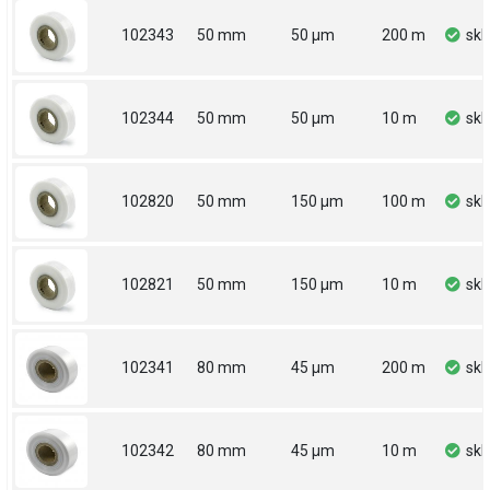
102343
50 mm
50 µm
200 m
sk
102344
50 mm
50 µm
10 m
sk
102820
50 mm
150 µm
100 m
sk
102821
50 mm
150 µm
10 m
sk
102341
80 mm
45 µm
200 m
sk
102342
80 mm
45 µm
10 m
sk