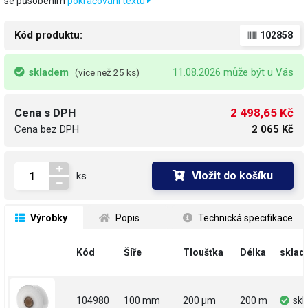
se působením
pokračování textu
Kód produktu:
102858
skladem
11.08.2026 může být u Vás
(více než 25 ks)
2 498,65 Kč
Cena s DPH
Cena bez DPH
2 065 Kč
Vložit do košíku
ks
 Výrobky
 Popis
 Technická specifikace
Kód
Šíře
Tloušťka
Délka
sklad
104980
100 mm
200 µm
200 m
sk