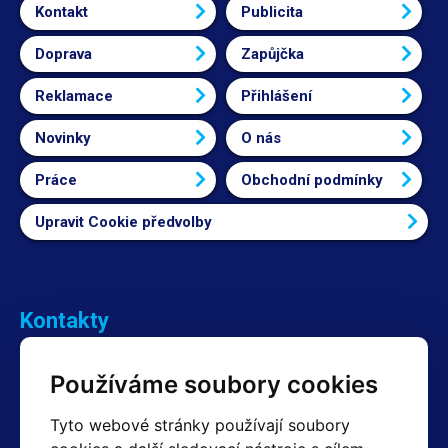
Kontakt
Publicita
Doprava
Zapůjčka
Reklamace
Přihlášení
Novinky
O nás
Práce
Obchodní podmínky
Upravit Cookie předvolby
Kontakty
Obchodní oddělení Reklamace
Používáme soubory cookies
+420 603 357 606 +420 605 234 204
info@hotair.cz
Tyto webové stránky používají soubory
Fakturační a expediční oddělení