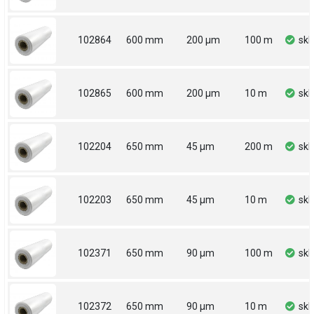
102864
600 mm
200 µm
100 m
sk
102865
600 mm
200 µm
10 m
sk
102204
650 mm
45 µm
200 m
sk
102203
650 mm
45 µm
10 m
sk
102371
650 mm
90 µm
100 m
sk
102372
650 mm
90 µm
10 m
sk