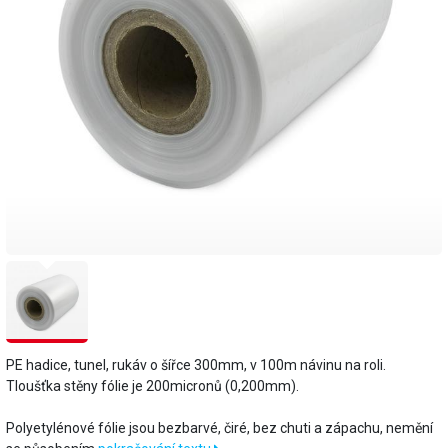
PE hadice, tunel, rukáv o šířce 300mm, v 100m návinu na roli.
Tloušťka stěny fólie je 200micronů (0,200mm).
​Polyetylénové fólie jsou bezbarvé, čiré, bez chuti a zápachu, nemění