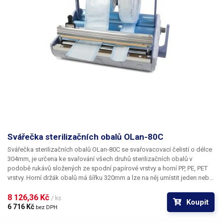
Svářečka sterilizačních obalů OLan-80C
Svářečka sterilizačních obalů OLan-80C se svařovacovací čelistí o délce
304mm,
je určena ke svařování všech druhů sterilizačních obalů v
podobě rukávů složených ze spodní papírové vrstvy a horní PP, PE, PET
vrstvy. Horní držák obalů má šířku 320mm a lze na něj umístit jeden nebo
více kotoučů s obalovým materiálem, čelisti vytvářejí svár o šířce 10mm,
tepelný výkon čelistí lze regulovat otočným voličem na pravé straně
8 126,36 Kč 
/ ks
Koupit
přístroje, o přesnou regulaci tepelného výkonu se stará bimetalový
6 716 Kč 
bez DPH
termostat, svářečka má integrovaný řezací nůž, pro snadné održíznutí