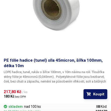
PE fólie hadice (tunel) síla 45micron, šířka 100mm,
délka 10m
LDPE hadice, tunel, rukáv o šířce 100mm, v 10m návinu na roli
. Tloušťka
stěny fólie je
45micronů
(0,045mm). ​Polyetylénové fólie jsou bezbarvé,
čiré, bez chuti a zápachu, nemění se působením vlhkosti, soli a běžných
chemikálií. Mají dlouhou životnost, jsou pružné, teplem lehce svařitelné,
odolné proti mrazu a vlhkosti. Fólie je vhodná pro výrobu pytlů, sáčků a
217,80 Kč 
/ ks
Koupit
obalů jakéhokoliv zboží. PE fólie jsou zdravotně nezávadné, 100%
180 Kč 
bez DPH
recyklovatelné a jsou vhodné i pro balení potravin (certifikát k
dispozici). Jako obalový prostředek splňují požadavky zákona č.
skladem
nad 100 ks
Kód:
477/2001 Sb. (zákon o obalech). Ideální pro svařování všemi impulsními