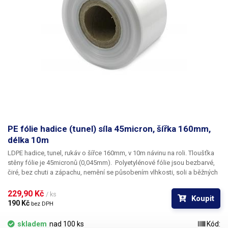
PE fólie hadice (tunel) síla 45micron, šířka 160mm,
délka 10m
LDPE hadice, tunel, rukáv o šířce 160mm, v 10m návinu na roli
. Tloušťka
stěny fólie je
45micronů
(0,045mm). ​Polyetylénové fólie jsou bezbarvé,
čiré, bez chuti a zápachu, nemění se působením vlhkosti, soli a běžných
chemikálií. Mají dlouhou životnost, jsou pružné, teplem lehce svařitelné,
odolné proti mrazu a vlhkosti. Fólie je vhodná pro výrobu pytlů, sáčků a
229,90 Kč 
/ ks
Koupit
obalů jakéhokoliv zboží. PE fólie jsou zdravotně nezávadné, 100%
190 Kč 
bez DPH
recyklovatelné a jsou vhodné i pro balení potravin (certifikát k
dispozici). Jako obalový prostředek splňují požadavky zákona č.
skladem
nad 100 ks
Kód: