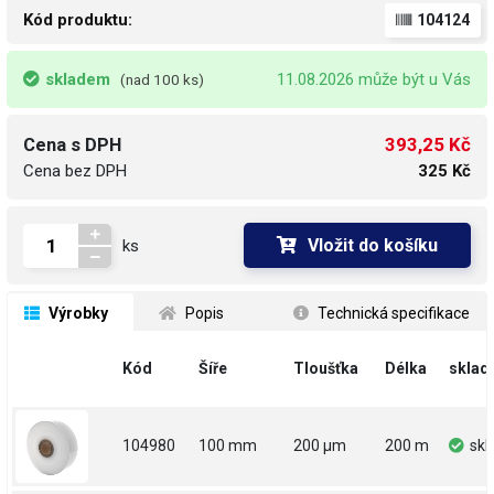
Kód produktu:
104124
skladem
11.08.2026 může být u Vás
(nad 100 ks)
393,25 Kč
Cena s DPH
Cena bez DPH
325 Kč
Vložit do košíku
ks
 Výrobky
 Popis
 Technická specifikace
Kód
Šíře
Tloušťka
Délka
sklad
104980
100 mm
200 µm
200 m
sk