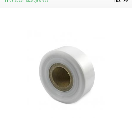
102179
11.08.2026 může být u Vás
svářečkami z naší nabídky. Cena je za roli 10 metrů. Materiál: LD-PE (Low
Density Polyethylen) Tloušťka materiálu: 45micron (0,045mm)*2 Šířka:
100mm Délka návinu: 10 metrů Barva: čirá Tolerance rozměrů +/- 10%
Fotografie je pouze ilustrativní