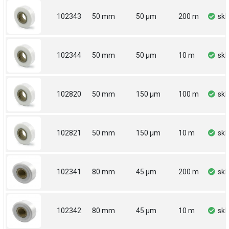
102343
50 mm
50 µm
200 m
sk
102344
50 mm
50 µm
10 m
sk
102820
50 mm
150 µm
100 m
sk
102821
50 mm
150 µm
10 m
sk
102341
80 mm
45 µm
200 m
sk
102342
80 mm
45 µm
10 m
sk