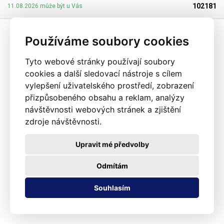
477/2001 Sb. (zákon o obalech). Ideální pro svařování všemi impulsními
102181
11.08.2026 může být u Vás
svářečkami z naší nabídky. Cena je za roli 10 metrů. Materiál: LD-PE (Low
Density Polyethylen) Tloušťka materiálu: 45micron (0,045mm)*2 Šířka:
160mm Délka návinu: 10 metrů Barva: čirá Tolerance rozměrů +/- 10%
Používáme soubory cookies
Fotografie je pouze ilustrativní
Tyto webové stránky používají soubory
cookies a další sledovací nástroje s cílem
vylepšení uživatelského prostředí, zobrazení
přizpůsobeného obsahu a reklam, analýzy
návštěvnosti webových stránek a zjištění
zdroje návštěvnosti.
Upravit mé předvolby
Odmítám
Souhlasím