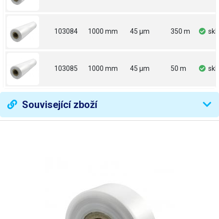
103084
1000 mm
45 µm
350 m
sk
103085
1000 mm
45 µm
50 m
sk
Související zboží