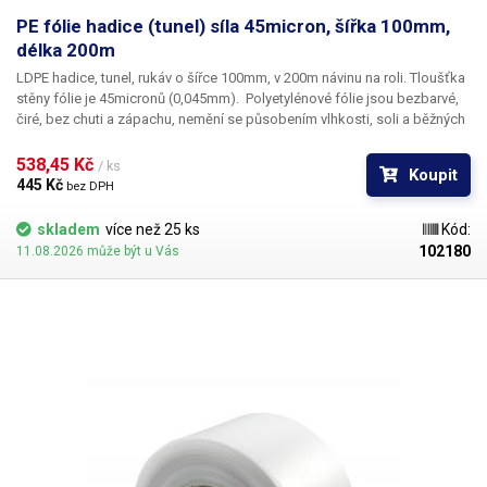
PE fólie hadice (tunel) síla 45micron, šířka 100mm,
délka 200m
LDPE hadice, tunel, rukáv o šířce 100mm, v 200m návinu na roli
. Tloušťka
stěny fólie je
45micronů
(0,045mm). ​Polyetylénové fólie jsou bezbarvé,
čiré, bez chuti a zápachu, nemění se působením vlhkosti, soli a běžných
chemikálií. Mají dlouhou životnost, jsou pružné, teplem lehce svařitelné,
odolné proti mrazu a vlhkosti. Fólie je vhodná pro výrobu pytlů, sáčků a
538,45 Kč 
/ ks
Koupit
obalů jakéhokoliv zboží. PE fólie jsou zdravotně nezávadné, 100%
445 Kč 
bez DPH
recyklovatelné a jsou vhodné i pro balení potravin (certifikát k
dispozici). Jako obalový prostředek splňují požadavky zákona č.
skladem
více než 25 ks
Kód:
477/2001 Sb. (zákon o obalech). Ideální pro svařování všemi impulsními
102180
11.08.2026 může být u Vás
svářečkami z naší nabídky. Cena je za roli 200 metrů. Materiál: LD-PE
(Low Density Polyethylen) Tloušťka materiálu: 45micron (0,045mm)*2
Délka návinu: 200 metrů Barva: čirá Tolerance rozměrů +/- 10%