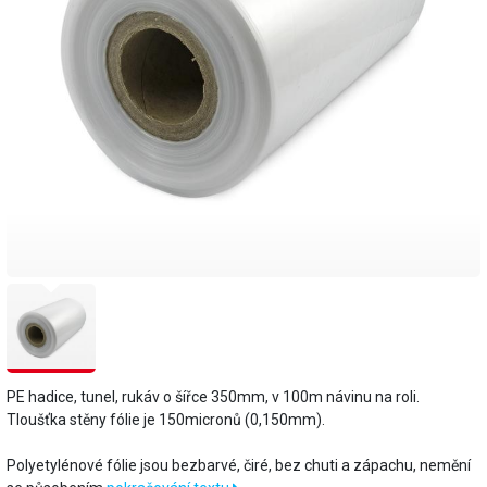
PE hadice, tunel, rukáv o šířce 350mm, v 100m návinu na roli.
Tloušťka stěny fólie je 150micronů (0,150mm).
​Polyetylénové fólie jsou bezbarvé, čiré, bez chuti a zápachu, nemění