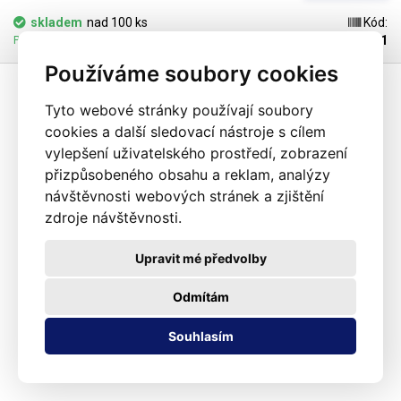
dispozici). Jako obalový prostředek splňují požadavky zákona č.
skladem
nad 100 ks
Kód:
477/2001 Sb. (zákon o obalech). Ideální pro svařování všemi impulsními
102181
Pozítří 11.08.2026 může být u Vás
svářečkami z naší nabídky. Cena je za roli 10 metrů. Materiál: LD-PE (Low
Používáme soubory cookies
Density Polyethylen) Tloušťka materiálu: 45micron (0,045mm)*2 Šířka:
160mm Délka návinu: 10 metrů Barva: čirá Tolerance rozměrů +/- 10%
Fotografie je pouze ilustrativní
Tyto webové stránky používají soubory
cookies a další sledovací nástroje s cílem
vylepšení uživatelského prostředí, zobrazení
přizpůsobeného obsahu a reklam, analýzy
návštěvnosti webových stránek a zjištění
zdroje návštěvnosti.
Upravit mé předvolby
Odmítám
Souhlasím