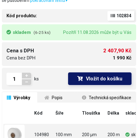
se působením
pokračování textu
Kód produktu:
102834
skladem
Pozítří 11.08.2026 může být u Vás
(6-25 ks)
2 407,90 Kč
Cena s DPH
Cena bez DPH
1 990 Kč
Vložit do košíku
ks
 Výrobky
 Popis
 Technická specifikace
Kód
Šíře
Tloušťka
Délka
sklad
104980
100 mm
200 µm
200 m
sk