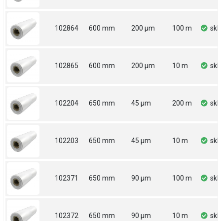
102864
600 mm
200 µm
100 m
sk
102865
600 mm
200 µm
10 m
sk
102204
650 mm
45 µm
200 m
sk
102203
650 mm
45 µm
10 m
sk
102371
650 mm
90 µm
100 m
sk
102372
650 mm
90 µm
10 m
sk