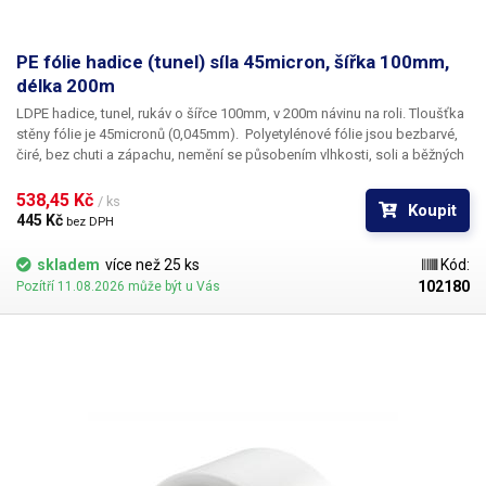
PE fólie hadice (tunel) síla 45micron, šířka 100mm,
délka 200m
LDPE hadice, tunel, rukáv o šířce 100mm, v 200m návinu na roli
. Tloušťka
stěny fólie je
45micronů
(0,045mm). ​Polyetylénové fólie jsou bezbarvé,
čiré, bez chuti a zápachu, nemění se působením vlhkosti, soli a běžných
chemikálií. Mají dlouhou životnost, jsou pružné, teplem lehce svařitelné,
odolné proti mrazu a vlhkosti. Fólie je vhodná pro výrobu pytlů, sáčků a
538,45 Kč 
/ ks
Koupit
obalů jakéhokoliv zboží. PE fólie jsou zdravotně nezávadné, 100%
445 Kč 
bez DPH
recyklovatelné a jsou vhodné i pro balení potravin (certifikát k
dispozici). Jako obalový prostředek splňují požadavky zákona č.
skladem
více než 25 ks
Kód:
477/2001 Sb. (zákon o obalech). Ideální pro svařování všemi impulsními
102180
Pozítří 11.08.2026 může být u Vás
svářečkami z naší nabídky. Cena je za roli 200 metrů. Materiál: LD-PE
(Low Density Polyethylen) Tloušťka materiálu: 45micron (0,045mm)*2
Délka návinu: 200 metrů Barva: čirá Tolerance rozměrů +/- 10%