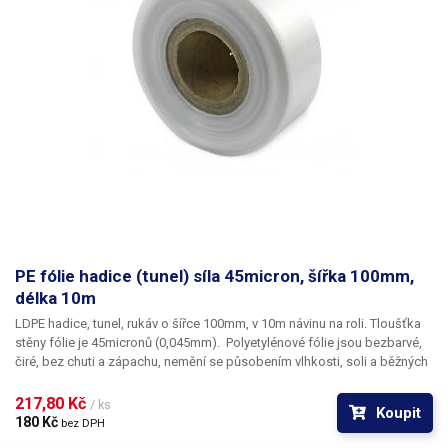
PE fólie hadice (tunel) síla 45micron, šířka 100mm,
délka 10m
LDPE hadice, tunel, rukáv o šířce 100mm, v 10m návinu na roli
. Tloušťka
stěny fólie je
45micronů
(0,045mm). ​Polyetylénové fólie jsou bezbarvé,
čiré, bez chuti a zápachu, nemění se působením vlhkosti, soli a běžných
chemikálií. Mají dlouhou životnost, jsou pružné, teplem lehce svařitelné,
odolné proti mrazu a vlhkosti. Fólie je vhodná pro výrobu pytlů, sáčků a
217,80 Kč 
/ ks
Koupit
obalů jakéhokoliv zboží. PE fólie jsou zdravotně nezávadné, 100%
180 Kč 
bez DPH
recyklovatelné a jsou vhodné i pro balení potravin (certifikát k