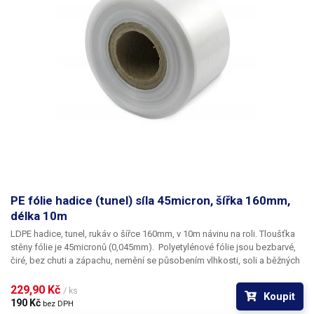
PE fólie hadice (tunel) síla 45micron, šířka 160mm,
délka 10m
LDPE hadice, tunel, rukáv o šířce 160mm, v 10m návinu na roli
. Tloušťka
stěny fólie je
45micronů
(0,045mm). ​Polyetylénové fólie jsou bezbarvé,
čiré, bez chuti a zápachu, nemění se působením vlhkosti, soli a běžných
chemikálií. Mají dlouhou životnost, jsou pružné, teplem lehce svařitelné,
odolné proti mrazu a vlhkosti. Fólie je vhodná pro výrobu pytlů, sáčků a
229,90 Kč 
/ ks
Koupit
obalů jakéhokoliv zboží. PE fólie jsou zdravotně nezávadné, 100%
190 Kč 
bez DPH
recyklovatelné a jsou vhodné i pro balení potravin (certifikát k