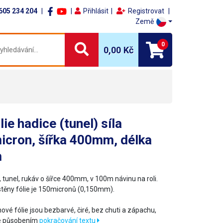
605 234 204
Přihlásit
Registrovat
Země
0
0,00 Kč
lie hadice (tunel) síla
icron, šířka 400mm, délka
m
 tunel, rukáv o šířce 400mm, v 100m návinu na roli.
stěny fólie je 150micronů (0,150mm).
nové fólie jsou bezbarvé, čiré, bez chuti a zápachu,
e působením
pokračování textu