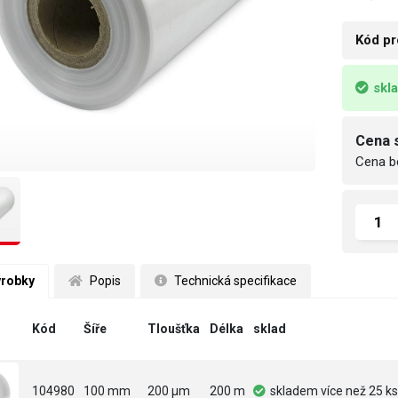
Kód pr
skl
Cena 
Cena b
ýrobky
 Popis
 Technická specifikace
Kód
Šíře
Tloušťka
Délka
sklad
104980
100 mm
200 µm
200 m
skladem
více než 25 ks