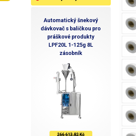
Automatický šnekový
dávkovač s baličkou pro
práškové produkty
LPF20L 1-125g 8L
zásobník
266 613,82 Kč