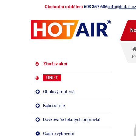
Obchodní oddělení
603 357 606
info@hotair.c
No
PE
Zboží v akci
UNI-T
Obalový materiál
Balicí stroje
Dávkovače tekutých přípravků
Gastro vybavení