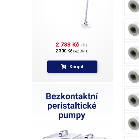
2 783 Kč 
/ ks
2 300 Kč 
bez DPH
Koupit