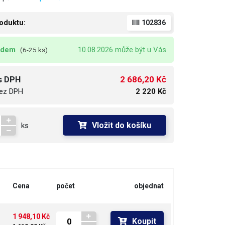
oduktu:
102836
adem
10.08.2026 může být u Vás
(6-25 ks)
2 686,20 Kč
s DPH
ez DPH
2 220 Kč
Vložit do košíku
ks
Cena
počet
objednat
1 948,10 Kč
Koupit