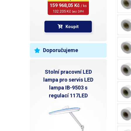
159 968,05 Kč 
/ ks
132 205 Kč 
bez DPH
Koupit
Doporučujeme
Stolní pracovní LED
lampa pro servis LED
lampa IB-9503 s
regulací 117LED