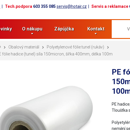
z
Tech.podpora
603 355 085
servis@hotair.cz
Servis a reklamace
vinky
O nákupu
Zápůjčka
Kontakt
Obalový materiál
Polyetylenové fólie tunel (rukáv)
 fólie hadice (tunel) síla 150micron, šířka 400mm, délka 100m
PE fó
150m
100
PE hadice,
Tloušťka 
​Polyetylé
nemění s