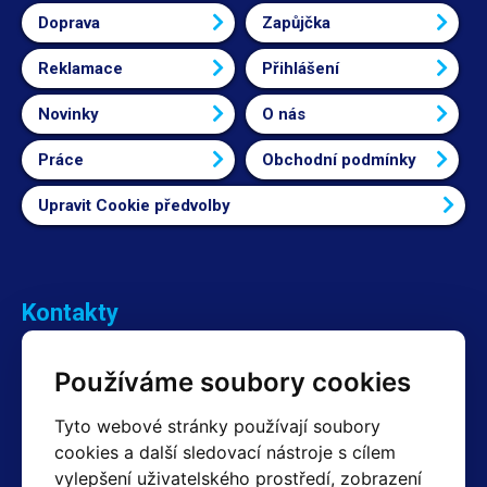
Doprava
Zapůjčka
Reklamace
Přihlášení
Novinky
O nás
Práce
Obchodní podmínky
Upravit Cookie předvolby
Kontakty
Obchodní oddělení Reklamace
Používáme soubory cookies
+420 603 357 606 +420 605 234 204
info@hotair.cz
Tyto webové stránky používají soubory
Fakturační a expediční oddělení
cookies a další sledovací nástroje s cílem
+420 605 259 759
vylepšení uživatelského prostředí, zobrazení
(Po–Pá: 7:30 – 15:00)