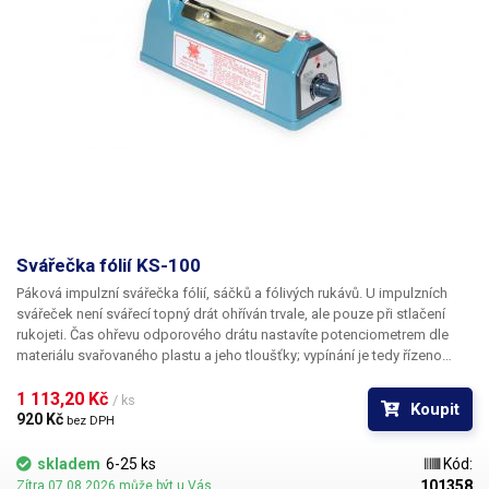
Svářečka fólií KS-100
Páková impulzní svářečka fólií, sáčků a fólivých rukávů. U impulzních
svářeček není svářecí topný drát ohříván trvale, ale pouze při stlačení
rukojeti. Čas ohřevu odporového drátu nastavíte potenciometrem dle
materiálu svařovaného plastu a jeho tloušťky; vypínání je tedy řízeno
automaticky vždy přesně po uplynutí nastaveného intervalu. Maximální
délka sváru je 100 mm. Maximální tloušťka svařované fólie činí 2 × 0,15
1 113,20 Kč 
/ ks
Koupit
mm.
Kryt svářečky je vyroben z plastu, výrobek není určen pro práci v
920 Kč 
bez DPH
nepřetržitém provozu v průmyslu či jinde. Výrobek je určen pro občasné
a hobby použití.
V naší nabídce naleznete ekvivalentní svářečky v
skladem
6-25 ks
Kód:
celokovovém provedení, které jsou určené pro větší zátěž a průmysl.
101358
Zítra 07.08.2026 může být u Vás