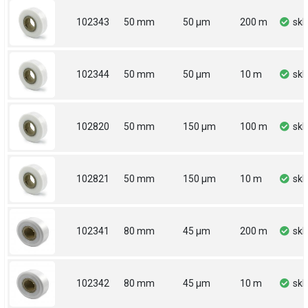
102343
50 mm
50 µm
200 m
sk
102344
50 mm
50 µm
10 m
sk
102820
50 mm
150 µm
100 m
sk
102821
50 mm
150 µm
10 m
sk
102341
80 mm
45 µm
200 m
sk
102342
80 mm
45 µm
10 m
sk