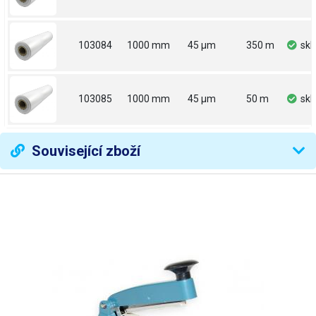
103084
1000 mm
45 µm
350 m
sk
103085
1000 mm
45 µm
50 m
sk
Související zboží