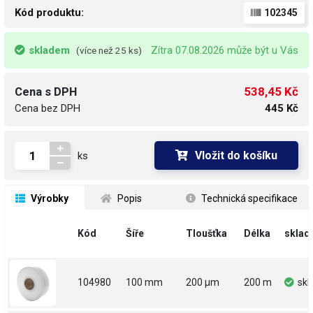
Kód produktu:
102345
skladem
Zítra 07.08.2026 může být u Vás
(více než 25 ks)
538,45 Kč
Cena s DPH
Cena bez DPH
445 Kč
Vložit do košíku
ks
 Výrobky
 Popis
 Technická specifikace
Kód
Šíře
Tloušťka
Délka
sklad
104980
100 mm
200 µm
200 m
sk